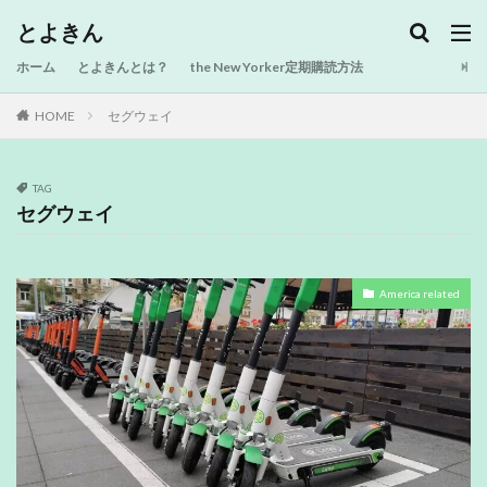
とよきん
ホーム
とよきんとは？
the New Yorker定期購読方法
HOME
セグウェイ
TAG
セグウェイ
America related