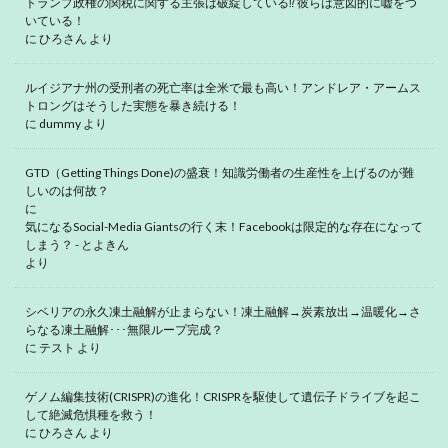
トランプ政権の関税に関する主張は破綻している⁉ 彼らは意図的に嘘をつ
いている！
に
ひろさん
より
ルイジアナ州の受刑者の死亡率は全米で最も高い！アンドレア・アームス
トロングはそうした実態を暴き続ける！
に
dummy
より
GTD（Getting Things Done)の盛衰！知識労働者の生産性を上げるのが難
しいのは何故？
に
気になるSocial-Media Giantsの行く末！Facebookは限定的な存在になって
しまう？ - とよきん
より
シベリアの永久凍土融解が止まらない！凍土融解→炭素放出→温暖化→さ
らなる凍土融解･･･無限ループ完成？
に
テスト
より
ゲノム編集技術(CRISPR)の進化！CRISPRを駆使して遺伝子ドライブを起こ
して絶滅危惧種を救う！
に
ひろさん
より