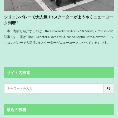
シリコンバレーで大人気！eスクーターがようやくニューヨー
ク到着！
本日翻訳し紹介するのは、the New Yorker のApril 26 & May 3, 2021 Issueの
記事です。題は”The E-Scooters Loved by Silicon Valley Roll Into New York”（シ
リコンバレーで大流行のEスクーターがニューヨークにやってくる）です。
サイト内検索
最近の投稿