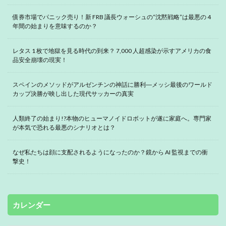
債券市場でパニック売り！新 FRB 議長ウォーシュの“沈黙戦略”は最悪の 4
年間の始まりを意味するのか？
レタス 1 枚で地獄を見る時代の到来？ 7,000 人超感染が示すアメリカの食
品安全崩壊の現実！
スペインのメソッドがアルゼンチンの神話に勝利―メッシ最後のワールド
カップ決勝が映し出した現代サッカーの真実
人類終了の始まり!?本物のヒューマノイドロボットが遂に家庭へ。専門家
が本気で恐れる最悪のシナリオとは？
なぜ私たちは顔に支配されるようになったのか？鏡から AI 監視までの衝
撃史！
カレンダー