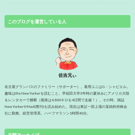
このブログを運営している人
佐吉兄ぃ
名古屋グランパスのファミリー（サポーター）。着用ユニはG・シャビエル。
趣味はthe New Yorkerを読むこと。早稲田大学3年時の夏休みにアメリカ大陸
をレンタカーで横断（復路は4,800キロを4日間で走破！）。その時、雑誌
New YorkerやMad(廃刊)を読み始めた。現在は東証一部上場の某純粋持株会
社に勤務。経営管理系。ハーフマラソン1時間40分。