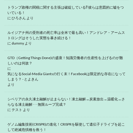
トランプ政権の関税に関する主張は破綻している⁉ 彼らは意図的に嘘をつ
いている！
に
ひろさん
より
ルイジアナ州の受刑者の死亡率は全米で最も高い！アンドレア・アームス
トロングはそうした実態を暴き続ける！
に
dummy
より
GTD（Getting Things Done)の盛衰！知識労働者の生産性を上げるのが難
しいのは何故？
に
気になるSocial-Media Giantsの行く末！Facebookは限定的な存在になって
しまう？ - とよきん
より
シベリアの永久凍土融解が止まらない！凍土融解→炭素放出→温暖化→さ
らなる凍土融解･･･無限ループ完成？
に
テスト
より
ゲノム編集技術(CRISPR)の進化！CRISPRを駆使して遺伝子ドライブを起こ
して絶滅危惧種を救う！