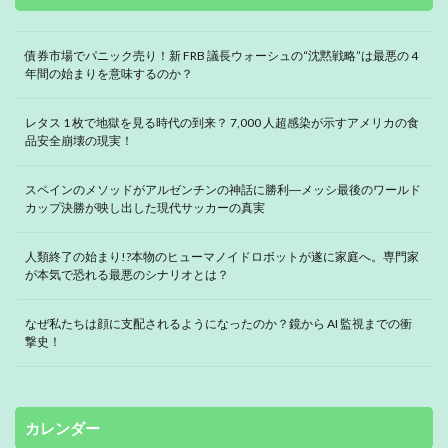
債券市場でパニック売り！新 FRB 議長ウォーシュの“沈黙戦略”は最悪の 4
年間の始まりを意味するのか？
レタス 1 枚で地獄を見る時代の到来？ 7,000 人超感染が示すアメリカの食
品安全崩壊の現実！
スペインのメソッドがアルゼンチンの神話に勝利―メッシ最後のワールド
カップ決勝が映し出した現代サッカーの真実
人類終了の始まり!?本物のヒューマノイドロボットが遂に家庭へ。専門家
が本気で恐れる最悪のシナリオとは？
なぜ私たちは顔に支配されるようになったのか？鏡から AI 監視までの衝
撃史！
カレンダー