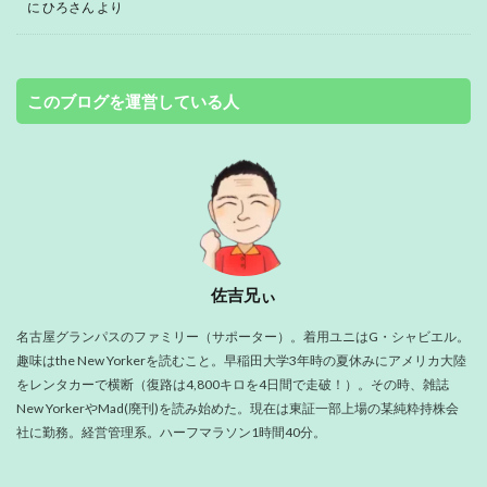
に
ひろさん
より
このブログを運営している人
佐吉兄ぃ
名古屋グランパスのファミリー（サポーター）。着用ユニはG・シャビエル。
趣味はthe New Yorkerを読むこと。早稲田大学3年時の夏休みにアメリカ大陸
をレンタカーで横断（復路は4,800キロを4日間で走破！）。その時、雑誌
New YorkerやMad(廃刊)を読み始めた。現在は東証一部上場の某純粋持株会
社に勤務。経営管理系。ハーフマラソン1時間40分。