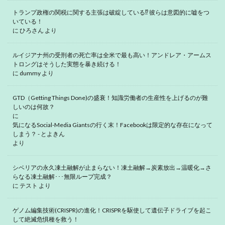
トランプ政権の関税に関する主張は破綻している⁉ 彼らは意図的に嘘をつ
いている！
に
ひろさん
より
ルイジアナ州の受刑者の死亡率は全米で最も高い！アンドレア・アームス
トロングはそうした実態を暴き続ける！
に
dummy
より
GTD（Getting Things Done)の盛衰！知識労働者の生産性を上げるのが難
しいのは何故？
に
気になるSocial-Media Giantsの行く末！Facebookは限定的な存在になって
しまう？ - とよきん
より
シベリアの永久凍土融解が止まらない！凍土融解→炭素放出→温暖化→さ
らなる凍土融解･･･無限ループ完成？
に
テスト
より
ゲノム編集技術(CRISPR)の進化！CRISPRを駆使して遺伝子ドライブを起こ
して絶滅危惧種を救う！