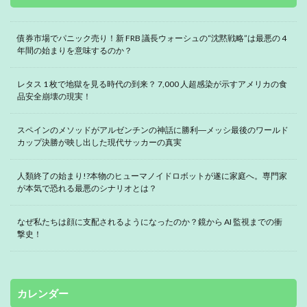
債券市場でパニック売り！新 FRB 議長ウォーシュの“沈黙戦略”は最悪の 4
年間の始まりを意味するのか？
レタス 1 枚で地獄を見る時代の到来？ 7,000 人超感染が示すアメリカの食
品安全崩壊の現実！
スペインのメソッドがアルゼンチンの神話に勝利―メッシ最後のワールド
カップ決勝が映し出した現代サッカーの真実
人類終了の始まり!?本物のヒューマノイドロボットが遂に家庭へ。専門家
が本気で恐れる最悪のシナリオとは？
なぜ私たちは顔に支配されるようになったのか？鏡から AI 監視までの衝
撃史！
カレンダー