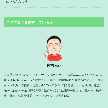
に
ひろさん
より
このブログを運営している人
佐吉兄ぃ
名古屋グランパスのファミリー（サポーター）。着用ユニはG・シャビエル。
趣味はthe New Yorkerを読むこと。早稲田大学3年時の夏休みにアメリカ大陸
をレンタカーで横断（復路は4,800キロを4日間で走破！）。その時、雑誌
New YorkerやMad(廃刊)を読み始めた。現在は東証一部上場の某純粋持株会
社に勤務。経営管理系。ハーフマラソン1時間40分。