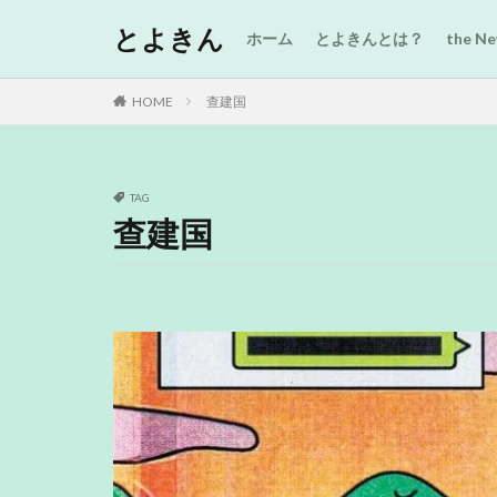
とよきん
ホーム
とよきんとは？
the 
HOME
查建国
TAG
查建国