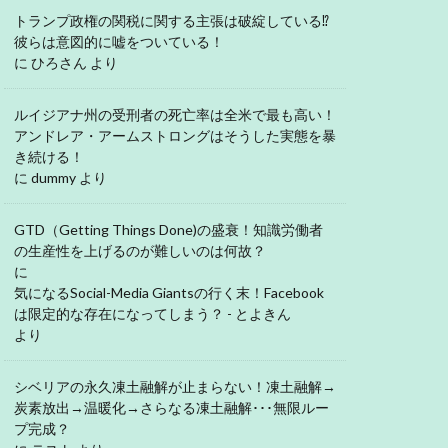
トランプ政権の関税に関する主張は破綻している⁉
彼らは意図的に嘘をついている！
に
ひろさん
より
ルイジアナ州の受刑者の死亡率は全米で最も高い！
アンドレア・アームストロングはそうした実態を暴
き続ける！
に
dummy
より
GTD（Getting Things Done)の盛衰！知識労働者
の生産性を上げるのが難しいのは何故？
に
気になるSocial-Media Giantsの行く末！Facebook
は限定的な存在になってしまう？ - とよきん
より
シベリアの永久凍土融解が止まらない！凍土融解→
炭素放出→温暖化→さらなる凍土融解･･･無限ルー
プ完成？