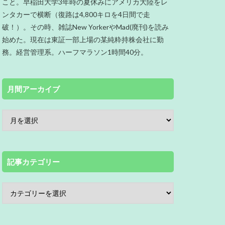
こと。早稲田大学3年時の夏休みにアメリカ大陸をレ
ンタカーで横断（復路は4,800キロを4日間で走
破！）。その時、雑誌New YorkerやMad(廃刊)を読み
始めた。現在は東証一部上場の某純粋持株会社に勤
務。経営管理系。ハーフマラソン1時間40分。
月間アーカイブ
記事カテゴリー