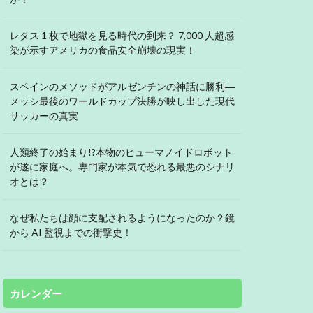
レタス 1 枚で地獄を見る時代の到来？ 7,000 人超感
染が示すアメリカの食品安全崩壊の現実！
スペインのメソッドがアルゼンチンの神話に勝利―
メッシ最後のワールドカップ決勝が映し出した現代
サッカーの真実
人類終了の始まり!?本物のヒューマノイドロボット
が遂に家庭へ。専門家が本気で恐れる最悪のシナリ
オとは？
なぜ私たちは顔に支配されるようになったのか？鏡
から AI 監視までの衝撃史！
カレンダー