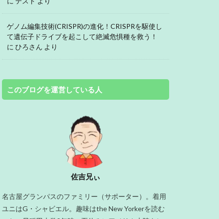
に
テスト
より
ゲノム編集技術(CRISPR)の進化！CRISPRを駆使し
て遺伝子ドライブを起こして絶滅危惧種を救う！
に
ひろさん
より
このブログを運営している人
佐吉兄ぃ
名古屋グランパスのファミリー（サポーター）。着用
ユニはG・シャビエル。趣味はthe New Yorkerを読む