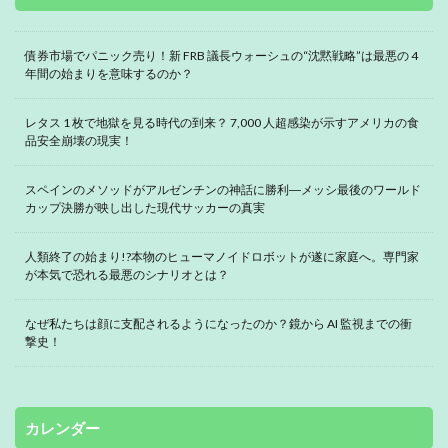
債券市場でパニック売り！新 FRB 議長ウォーシュの“沈黙戦略”は最悪の 4
年間の始まりを意味するのか？
レタス 1 枚で地獄を見る時代の到来？ 7,000 人超感染が示すアメリカの食
品安全崩壊の現実！
スペインのメソッドがアルゼンチンの神話に勝利―メッシ最後のワールド
カップ決勝が映し出した現代サッカーの真実
人類終了の始まり!?本物のヒューマノイドロボットが遂に家庭へ。専門家
が本気で恐れる最悪のシナリオとは？
なぜ私たちは顔に支配されるようになったのか？鏡から AI 監視までの衝
撃史！
カレンダー