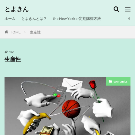
とよきん
ホーム
とよきんとは？
the New Yorker定期購読方法
HOME
生産性
TAG
生産性
economics