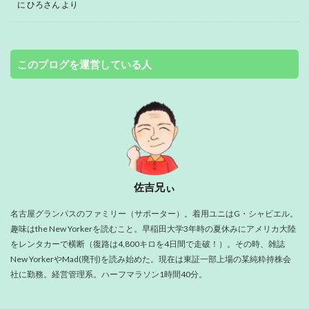
に
ひろさん
より
このブログを運営している人
佐吉兄ぃ
名古屋グランパスのファミリー（サポーター）。着用ユニはG・シャビエル。
趣味はthe New Yorkerを読むこと。早稲田大学3年時の夏休みにアメリカ大陸
をレンタカーで横断（復路は4,800キロを4日間で走破！）。その時、雑誌
New YorkerやMad(廃刊)を読み始めた。現在は東証一部上場の某純粋持株会
社に勤務。経営管理系。ハーフマラソン1時間40分。