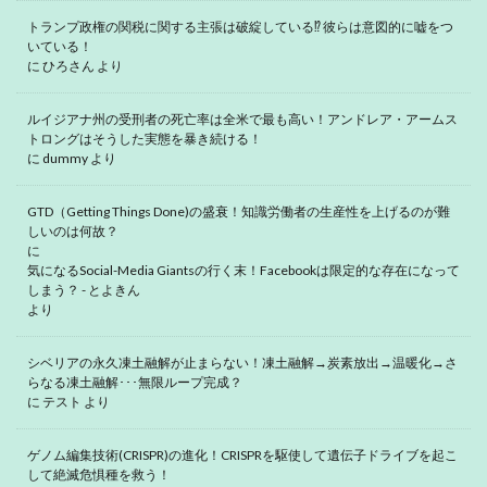
トランプ政権の関税に関する主張は破綻している⁉ 彼らは意図的に嘘をつ
いている！
に
ひろさん
より
ルイジアナ州の受刑者の死亡率は全米で最も高い！アンドレア・アームス
トロングはそうした実態を暴き続ける！
に
dummy
より
GTD（Getting Things Done)の盛衰！知識労働者の生産性を上げるのが難
しいのは何故？
に
気になるSocial-Media Giantsの行く末！Facebookは限定的な存在になって
しまう？ - とよきん
より
シベリアの永久凍土融解が止まらない！凍土融解→炭素放出→温暖化→さ
らなる凍土融解･･･無限ループ完成？
に
テスト
より
ゲノム編集技術(CRISPR)の進化！CRISPRを駆使して遺伝子ドライブを起こ
して絶滅危惧種を救う！