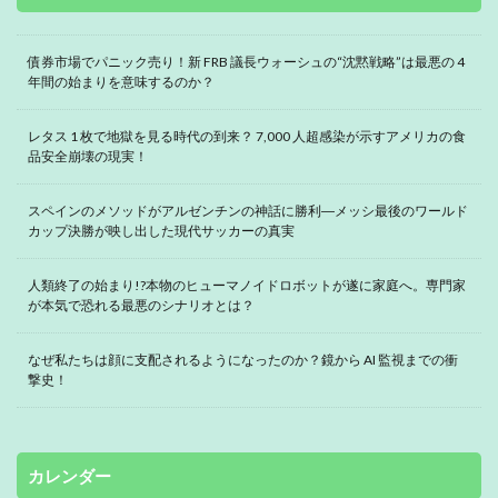
債券市場でパニック売り！新 FRB 議長ウォーシュの“沈黙戦略”は最悪の 4
年間の始まりを意味するのか？
レタス 1 枚で地獄を見る時代の到来？ 7,000 人超感染が示すアメリカの食
品安全崩壊の現実！
スペインのメソッドがアルゼンチンの神話に勝利―メッシ最後のワールド
カップ決勝が映し出した現代サッカーの真実
人類終了の始まり!?本物のヒューマノイドロボットが遂に家庭へ。専門家
が本気で恐れる最悪のシナリオとは？
なぜ私たちは顔に支配されるようになったのか？鏡から AI 監視までの衝
撃史！
カレンダー