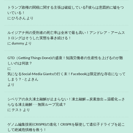
トランプ政権の関税に関する主張は破綻している⁉ 彼らは意図的に嘘をつ
いている！
に
ひろさん
より
ルイジアナ州の受刑者の死亡率は全米で最も高い！アンドレア・アームス
トロングはそうした実態を暴き続ける！
に
dummy
より
GTD（Getting Things Done)の盛衰！知識労働者の生産性を上げるのが難
しいのは何故？
に
気になるSocial-Media Giantsの行く末！Facebookは限定的な存在になって
しまう？ - とよきん
より
シベリアの永久凍土融解が止まらない！凍土融解→炭素放出→温暖化→さ
らなる凍土融解･･･無限ループ完成？
に
テスト
より
ゲノム編集技術(CRISPR)の進化！CRISPRを駆使して遺伝子ドライブを起こ
して絶滅危惧種を救う！