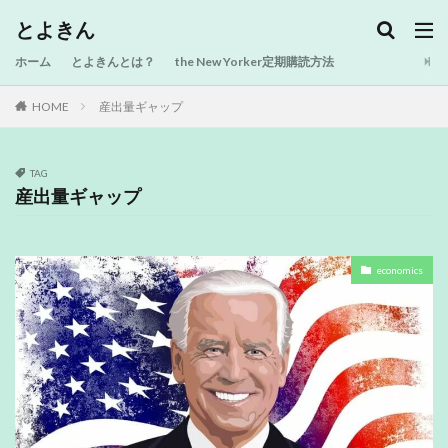
とよきん
ホーム
とよきんとは？
the New Yorker定期購読方法
HOME
産出量ギャップ
TAG
産出量ギャップ
economics