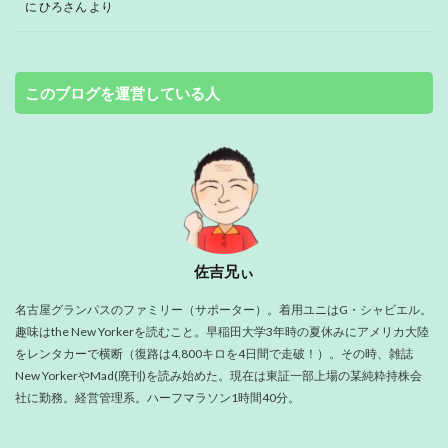
に
ひろさん
より
このブログを運営している人
佐吉兄ぃ
名古屋グランパスのファミリー（サポーター）。着用ユニはG・シャビエル。
趣味はthe New Yorkerを読むこと。早稲田大学3年時の夏休みにアメリカ大陸
をレンタカーで横断（復路は4,800キロを4日間で走破！）。その時、雑誌
New YorkerやMad(廃刊)を読み始めた。現在は東証一部上場の某純粋持株会
社に勤務。経営管理系。ハーフマラソン1時間40分。