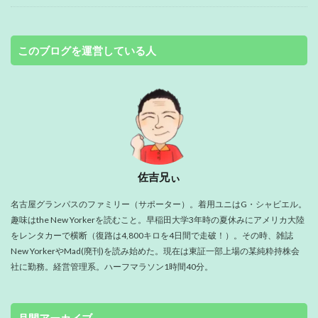
このブログを運営している人
佐吉兄ぃ
名古屋グランパスのファミリー（サポーター）。着用ユニはG・シャビエル。
趣味はthe New Yorkerを読むこと。早稲田大学3年時の夏休みにアメリカ大陸
をレンタカーで横断（復路は4,800キロを4日間で走破！）。その時、雑誌
New YorkerやMad(廃刊)を読み始めた。現在は東証一部上場の某純粋持株会
社に勤務。経営管理系。ハーフマラソン1時間40分。