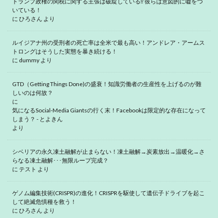
トランプ政権の関税に関する主張は破綻している⁉ 彼らは意図的に嘘をつ
いている！
に
ひろさん
より
ルイジアナ州の受刑者の死亡率は全米で最も高い！アンドレア・アームス
トロングはそうした実態を暴き続ける！
に
dummy
より
GTD（Getting Things Done)の盛衰！知識労働者の生産性を上げるのが難
しいのは何故？
に
気になるSocial-Media Giantsの行く末！Facebookは限定的な存在になって
しまう？ - とよきん
より
シベリアの永久凍土融解が止まらない！凍土融解→炭素放出→温暖化→さ
らなる凍土融解･･･無限ループ完成？
に
テスト
より
ゲノム編集技術(CRISPR)の進化！CRISPRを駆使して遺伝子ドライブを起こ
して絶滅危惧種を救う！
に
ひろさん
より