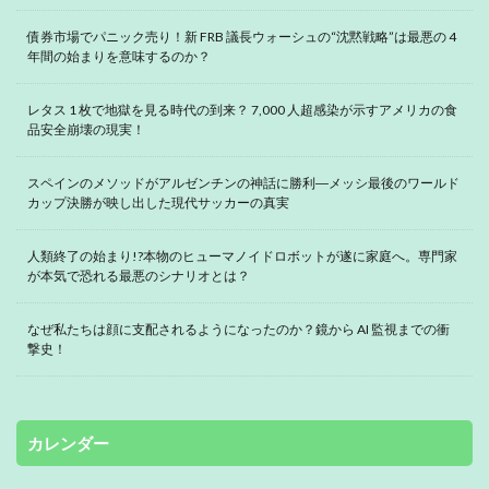
債券市場でパニック売り！新 FRB 議長ウォーシュの“沈黙戦略”は最悪の 4
年間の始まりを意味するのか？
レタス 1 枚で地獄を見る時代の到来？ 7,000 人超感染が示すアメリカの食
品安全崩壊の現実！
スペインのメソッドがアルゼンチンの神話に勝利―メッシ最後のワールド
カップ決勝が映し出した現代サッカーの真実
人類終了の始まり!?本物のヒューマノイドロボットが遂に家庭へ。専門家
が本気で恐れる最悪のシナリオとは？
なぜ私たちは顔に支配されるようになったのか？鏡から AI 監視までの衝
撃史！
カレンダー