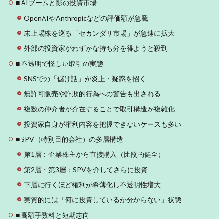
■ AIブームと影の投資市場
OpenAIやAnthropicなどの評価額が急騰
未上場株を巡る「セカンダリ市場」が急速に拡大
外部の投資家がわずかな持ち分を得ようと殺到
■ 不透明で怪しい取引の実態
SNSでの「儲け話」が炎上・疑惑を招く
無許可販売や詐欺的行為への警告も出される
複数の仲介者が介在することで取引構造が複雑化
投資家自身が権利内容を把握できないケースも多い
■ SPV（特別目的会社）の多層構造
第1層：企業株主から直接購入（比較的健全）
第2層・第3層：SPVを介してさらに投資
下層に行くほど権利が希薄化し不透明性増大
実質的には「何に投資しているか分からない」状態
■ 高額手数料と短期志向