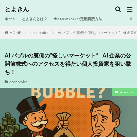
とよきん
ホーム
とよきんとは？
the New Yorker定期購読方法
HOME
economics
AI バブルの裏側の“怪しいマーケット”─AI
AI バブルの裏側の“怪しいマーケット”─AI 企業の公
開前株式へのアクセスを得たい個人投資家を狙い撃
ち！
economics
economics