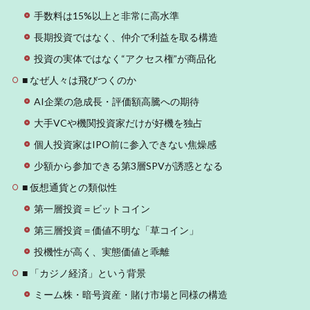
手数料は15%以上と非常に高水準
長期投資ではなく、仲介で利益を取る構造
投資の実体ではなく“アクセス権”が商品化
■ なぜ人々は飛びつくのか
AI企業の急成長・評価額高騰への期待
大手VCや機関投資家だけが好機を独占
個人投資家はIPO前に参入できない焦燥感
少額から参加できる第3層SPVが誘惑となる
■ 仮想通貨との類似性
第一層投資＝ビットコイン
第三層投資＝価値不明な「草コイン」
投機性が高く、実態価値と乖離
■ 「カジノ経済」という背景
ミーム株・暗号資産・賭け市場と同様の構造