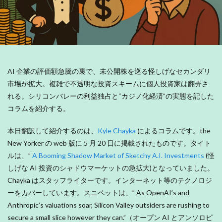
AI 企業の評価額急騰の裏で、未公開株を巡る怪しげなセカンダリ
市場が拡大。複雑で不透明な投資スキームに個人投資家は翻弄さ
れる。シリコンバレーの利益独占と“カジノ化経済”の実態を記した
コラムを紹介する。
本日翻訳して紹介するのは、
Kyle Chayka
によるコラムです。the
New Yorker の web 版に 5 月 20 日に掲載されたものです。タイト
ルは、”
A Booming Shadow Market of Sketchy A.I. Investments
(怪
しげな AI 投資のシャドウマーケットの急拡大)となっていました。
Chayka はスタッフライターです。インターネット等のテクノロジ
ーをカバーしています。スニペットは、” As OpenAI’s and
Anthropic’s valuations soar, Silicon Valley outsiders are rushing to
secure a small slice however they can.”（オープン AI とアンソロピ