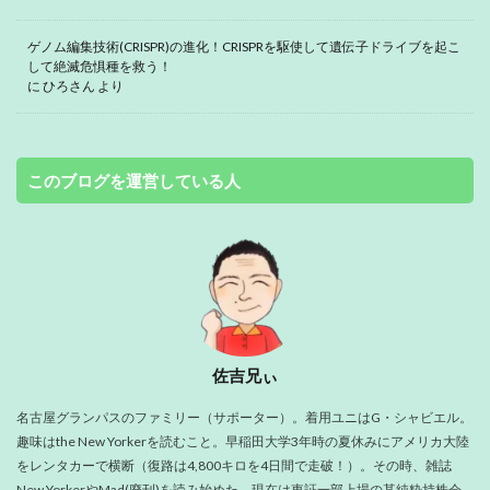
ゲノム編集技術(CRISPR)の進化！CRISPRを駆使して遺伝子ドライブを起こ
して絶滅危惧種を救う！
に
ひろさん
より
このブログを運営している人
佐吉兄ぃ
名古屋グランパスのファミリー（サポーター）。着用ユニはG・シャビエル。
趣味はthe New Yorkerを読むこと。早稲田大学3年時の夏休みにアメリカ大陸
をレンタカーで横断（復路は4,800キロを4日間で走破！）。その時、雑誌
New YorkerやMad(廃刊)を読み始めた。現在は東証一部上場の某純粋持株会