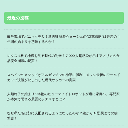
最近の投稿
債券市場でパニック売り！新 FRB 議長ウォーシュの“沈黙戦略”は最悪の 4
年間の始まりを意味するのか？
レタス 1 枚で地獄を見る時代の到来？ 7,000 人超感染が示すアメリカの食
品安全崩壊の現実！
スペインのメソッドがアルゼンチンの神話に勝利―メッシ最後のワールド
カップ決勝が映し出した現代サッカーの真実
人類終了の始まり!?本物のヒューマノイドロボットが遂に家庭へ。専門家
が本気で恐れる最悪のシナリオとは？
なぜ私たちは顔に支配されるようになったのか？鏡から AI 監視までの衝
撃史！