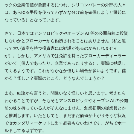
ックの企業価値が急騰するにつれ、シリコンバレーの外部の人々
は、あらゆる手段を使ってわずかな分け前を確保しようと躍起に
なっている）となっています。
さて、日本ではアンソロピックやオープン AI 等の公開前株に投資
しないかとブローカーから勧誘されることはありません（私と違
って太い資産を持つ投資家には勧誘があるのかもしれません
が）。しかし、アメリカでは免許を持ったブローカーディーラー
がいて（個人であったり、企業であったりする）、実際に勧誘し
てくるようです。これがなかなか怪しい場合が多いようです。儲
かる？怪しい？実際のところ、どうなんでしょうか？
まあ、結論から言うと、間違いなく怪しいと思います。考えたら
わかることですが、そもそもアンスロピックやオープン AI の公開
前の株を持っている人がそんなにません。創業初期の従業員とか
と推測します。いたとしても、まだまだ価値が上がりそうな状況
でセカンダリマーケットに出す必要もないわけです。がちでホー
ルドしてるはずです。