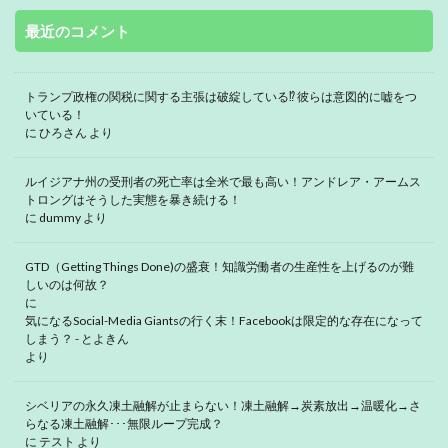
最近のコメント
トランプ政権の関税に関する主張は破綻している⁉ 彼らは意図的に嘘をつ
いている！
に
ひろさん
より
ルイジアナ州の受刑者の死亡率は全米で最も高い！アンドレア・アームス
トロングはそうした実態を暴き続ける！
に
dummy
より
GTD（Getting Things Done)の盛衰！知識労働者の生産性を上げるのが難
しいのは何故？
に
気になるSocial-Media Giantsの行く末！Facebookは限定的な存在になって
しまう？ - とよきん
より
シベリアの永久凍土融解が止まらない！凍土融解→炭素放出→温暖化→さ
らなる凍土融解･･･無限ループ完成？
に
テスト
より