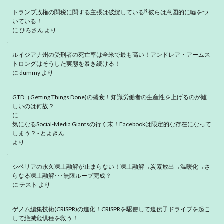
トランプ政権の関税に関する主張は破綻している⁉ 彼らは意図的に嘘をつ
いている！
に
ひろさん
より
ルイジアナ州の受刑者の死亡率は全米で最も高い！アンドレア・アームス
トロングはそうした実態を暴き続ける！
に
dummy
より
GTD（Getting Things Done)の盛衰！知識労働者の生産性を上げるのが難
しいのは何故？
に
気になるSocial-Media Giantsの行く末！Facebookは限定的な存在になって
しまう？ - とよきん
より
シベリアの永久凍土融解が止まらない！凍土融解→炭素放出→温暖化→さ
らなる凍土融解･･･無限ループ完成？
に
テスト
より
ゲノム編集技術(CRISPR)の進化！CRISPRを駆使して遺伝子ドライブを起こ
して絶滅危惧種を救う！