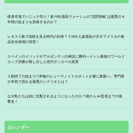
債券市場でパニック売り！新 FRB 議長ウォーシュの“沈黙戦略”は最悪の 4
年間の始まりを意味するのか？
レタス 1 枚で地獄を見る時代の到来？ 7,000 人超感染が示すアメリカの食
品安全崩壊の現実！
スペインのメソッドがアルゼンチンの神話に勝利―メッシ最後のワールド
カップ決勝が映し出した現代サッカーの真実
人類終了の始まり!?本物のヒューマノイドロボットが遂に家庭へ。専門家
が本気で恐れる最悪のシナリオとは？
なぜ私たちは顔に支配されるようになったのか？鏡から AI 監視までの衝
撃史！
カレンダー