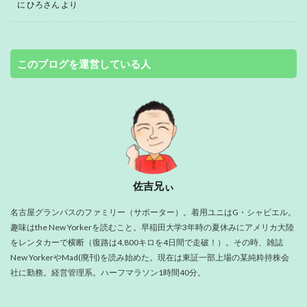
に
ひろさん
より
このブログを運営している人
佐吉兄ぃ
名古屋グランパスのファミリー（サポーター）。着用ユニはG・シャビエル。
趣味はthe New Yorkerを読むこと。早稲田大学3年時の夏休みにアメリカ大陸
をレンタカーで横断（復路は4,800キロを4日間で走破！）。その時、雑誌
New YorkerやMad(廃刊)を読み始めた。現在は東証一部上場の某純粋持株会
社に勤務。経営管理系。ハーフマラソン1時間40分。