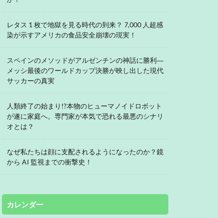
レタス 1 枚で地獄を見る時代の到来？ 7,000 人超感
染が示すアメリカの食品安全崩壊の現実！
スペインのメソッドがアルゼンチンの神話に勝利―
メッシ最後のワールドカップ決勝が映し出した現代
サッカーの真実
人類終了の始まり!?本物のヒューマノイドロボット
が遂に家庭へ。専門家が本気で恐れる最悪のシナリ
オとは？
なぜ私たちは顔に支配されるようになったのか？鏡
から AI 監視までの衝撃史！
カレンダー