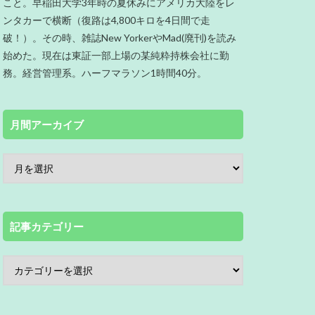
こと。早稲田大学3年時の夏休みにアメリカ大陸をレ
ンタカーで横断（復路は4,800キロを4日間で走
破！）。その時、雑誌New YorkerやMad(廃刊)を読み
始めた。現在は東証一部上場の某純粋持株会社に勤
務。経営管理系。ハーフマラソン1時間40分。
月間アーカイブ
記事カテゴリー