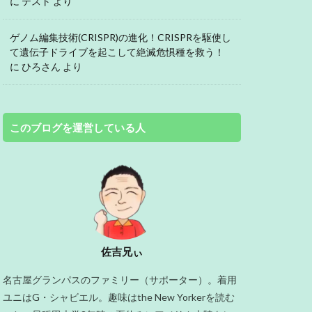
に
テスト
より
ゲノム編集技術(CRISPR)の進化！CRISPRを駆使し
て遺伝子ドライブを起こして絶滅危惧種を救う！
に
ひろさん
より
このブログを運営している人
佐吉兄ぃ
名古屋グランパスのファミリー（サポーター）。着用
ユニはG・シャビエル。趣味はthe New Yorkerを読む