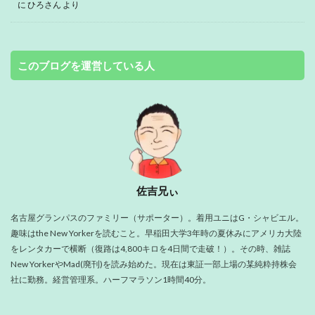
に
ひろさん
より
このブログを運営している人
佐吉兄ぃ
名古屋グランパスのファミリー（サポーター）。着用ユニはG・シャビエル。
趣味はthe New Yorkerを読むこと。早稲田大学3年時の夏休みにアメリカ大陸
をレンタカーで横断（復路は4,800キロを4日間で走破！）。その時、雑誌
New YorkerやMad(廃刊)を読み始めた。現在は東証一部上場の某純粋持株会
社に勤務。経営管理系。ハーフマラソン1時間40分。