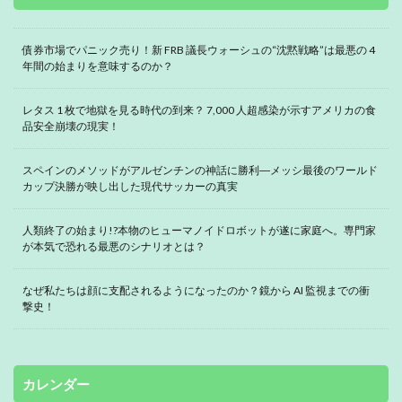
債券市場でパニック売り！新 FRB 議長ウォーシュの“沈黙戦略”は最悪の 4
年間の始まりを意味するのか？
レタス 1 枚で地獄を見る時代の到来？ 7,000 人超感染が示すアメリカの食
品安全崩壊の現実！
スペインのメソッドがアルゼンチンの神話に勝利―メッシ最後のワールド
カップ決勝が映し出した現代サッカーの真実
人類終了の始まり!?本物のヒューマノイドロボットが遂に家庭へ。専門家
が本気で恐れる最悪のシナリオとは？
なぜ私たちは顔に支配されるようになったのか？鏡から AI 監視までの衝
撃史！
カレンダー