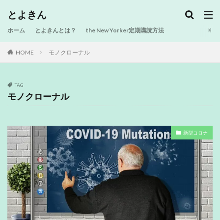
とよきん
ホーム
とよきんとは？
the New Yorker定期購読方法
HOME
モノクローナル
TAG
モノクローナル
新型コロナ