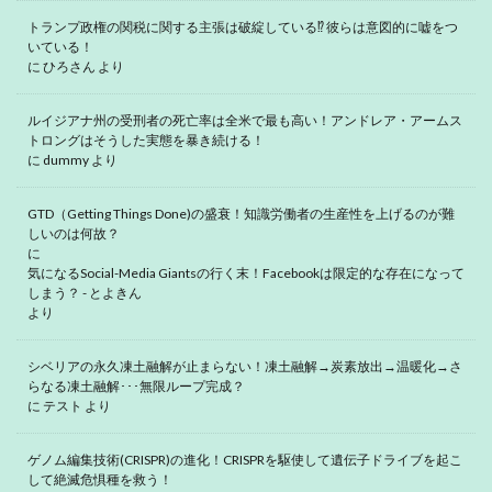
トランプ政権の関税に関する主張は破綻している⁉ 彼らは意図的に嘘をつ
いている！
に
ひろさん
より
ルイジアナ州の受刑者の死亡率は全米で最も高い！アンドレア・アームス
トロングはそうした実態を暴き続ける！
に
dummy
より
GTD（Getting Things Done)の盛衰！知識労働者の生産性を上げるのが難
しいのは何故？
に
気になるSocial-Media Giantsの行く末！Facebookは限定的な存在になって
しまう？ - とよきん
より
シベリアの永久凍土融解が止まらない！凍土融解→炭素放出→温暖化→さ
らなる凍土融解･･･無限ループ完成？
に
テスト
より
ゲノム編集技術(CRISPR)の進化！CRISPRを駆使して遺伝子ドライブを起こ
して絶滅危惧種を救う！