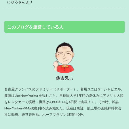
に
ひろさん
より
このブログを運営している人
佐吉兄ぃ
名古屋グランパスのファミリー（サポーター）。着用ユニはG・シャビエル。
趣味はthe New Yorkerを読むこと。早稲田大学3年時の夏休みにアメリカ大陸
をレンタカーで横断（復路は4,800キロを4日間で走破！）。その時、雑誌
New YorkerやMad(廃刊)を読み始めた。現在は東証一部上場の某純粋持株会
社に勤務。経営管理系。ハーフマラソン1時間40分。