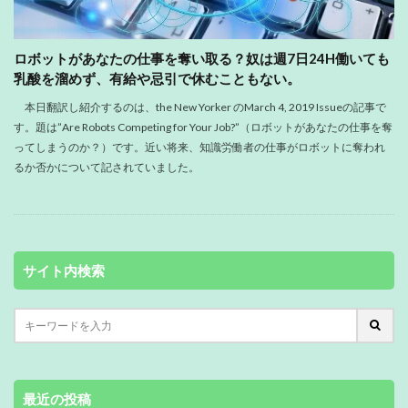
ロボットがあなたの仕事を奪い取る？奴は週7日24H働いても
乳酸を溜めず、有給や忌引で休むこともない。
本日翻訳し紹介するのは、the New Yorker のMarch 4, 2019 Issueの記事で
す。題は”Are Robots Competing for Your Job?”（ロボットがあなたの仕事を奪
ってしまうのか？）です。近い将来、知識労働者の仕事がロボットに奪われ
るか否かについて記されていました。
サイト内検索
最近の投稿