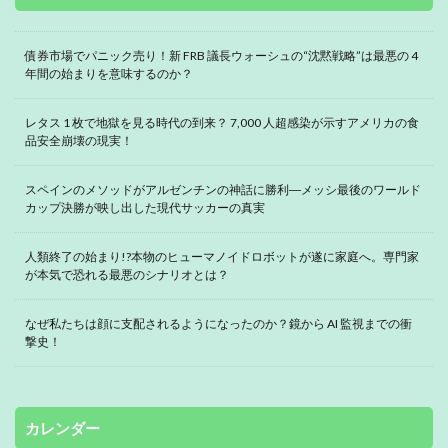
債券市場でパニック売り！新 FRB 議長ウォーシュの“沈黙戦略”は最悪の 4
年間の始まりを意味するのか？
レタス 1 枚で地獄を見る時代の到来？ 7,000 人超感染が示すアメリカの食
品安全崩壊の現実！
スペインのメソッドがアルゼンチンの神話に勝利―メッシ最後のワールド
カップ決勝が映し出した現代サッカーの真実
人類終了の始まり!?本物のヒューマノイドロボットが遂に家庭へ。専門家
が本気で恐れる最悪のシナリオとは？
なぜ私たちは顔に支配されるようになったのか？鏡から AI 監視までの衝
撃史！
カレンダー