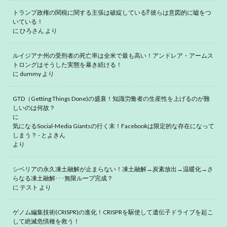
トランプ政権の関税に関する主張は破綻している⁉ 彼らは意図的に嘘をつ
いている！
に
ひろさん
より
ルイジアナ州の受刑者の死亡率は全米で最も高い！アンドレア・アームス
トロングはそうした実態を暴き続ける！
に
dummy
より
GTD（Getting Things Done)の盛衰！知識労働者の生産性を上げるのが難
しいのは何故？
に
気になるSocial-Media Giantsの行く末！Facebookは限定的な存在になって
しまう？ - とよきん
より
シベリアの永久凍土融解が止まらない！凍土融解→炭素放出→温暖化→さ
らなる凍土融解･･･無限ループ完成？
に
テスト
より
ゲノム編集技術(CRISPR)の進化！CRISPRを駆使して遺伝子ドライブを起こ
して絶滅危惧種を救う！