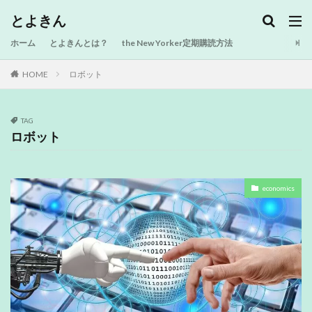
とよきん
ホーム
とよきんとは？
the New Yorker定期購読方法
HOME
ロボット
TAG
ロボット
economics