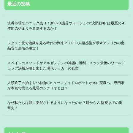
最近の投稿
債券市場でパニック売り！新 FRB 議長ウォーシュの“沈黙戦略”は最悪の 4
年間の始まりを意味するのか？
レタス 1 枚で地獄を見る時代の到来？ 7,000 人超感染が示すアメリカの食
品安全崩壊の現実！
スペインのメソッドがアルゼンチンの神話に勝利―メッシ最後のワールド
カップ決勝が映し出した現代サッカーの真実
人類終了の始まり!?本物のヒューマノイドロボットが遂に家庭へ。専門家
が本気で恐れる最悪のシナリオとは？
なぜ私たちは顔に支配されるようになったのか？鏡から AI 監視までの衝
撃史！