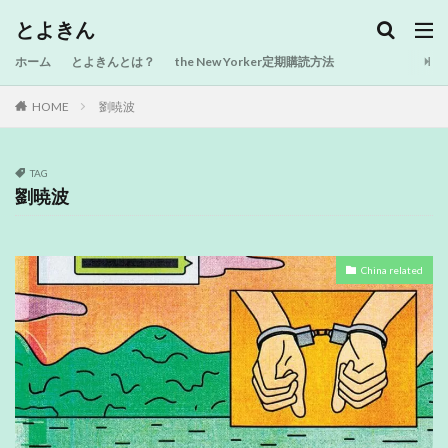
とよきん
ホーム
とよきんとは？
the New Yorker定期購読方法
HOME
劉暁波
TAG
劉暁波
China related