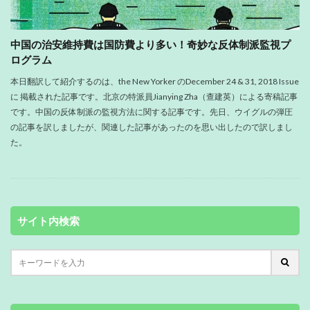
中国の治安維持費は国防費より多い！奇妙な反体制派監視プ
ログラム
本日翻訳して紹介するのは、the New Yorker のDecember 24 & 31, 2018 Issue
に 掲載された記事です。北京の特派員Jianying Zha（查建英）による寄稿記事
です。中国の反体制派の監視方法に関する記事です。先日、ウイグルの弾圧
の記事を訳しましたが、関連した記事があったのを思い出したので訳しまし
た。
サイト内検索