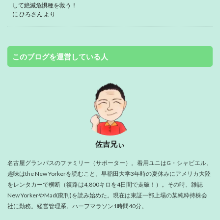
して絶滅危惧種を救う！
に
ひろさん
より
このブログを運営している人
佐吉兄ぃ
名古屋グランパスのファミリー（サポーター）。着用ユニはG・シャビエル。
趣味はthe New Yorkerを読むこと。早稲田大学3年時の夏休みにアメリカ大陸
をレンタカーで横断（復路は4,800キロを4日間で走破！）。その時、雑誌
New YorkerやMad(廃刊)を読み始めた。現在は東証一部上場の某純粋持株会
社に勤務。経営管理系。ハーフマラソン1時間40分。