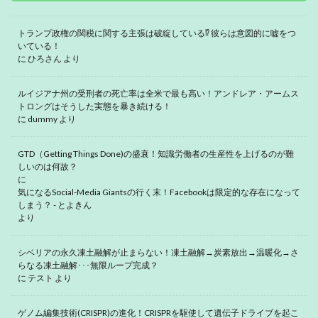
トランプ政権の関税に関する主張は破綻している⁉ 彼らは意図的に嘘をつ
いている！
に
ひろさん
より
ルイジアナ州の受刑者の死亡率は全米で最も高い！アンドレア・アームス
トロングはそうした実態を暴き続ける！
に
dummy
より
GTD（Getting Things Done)の盛衰！知識労働者の生産性を上げるのが難
しいのは何故？
に
気になるSocial-Media Giantsの行く末！Facebookは限定的な存在になって
しまう？ - とよきん
より
シベリアの永久凍土融解が止まらない！凍土融解→炭素放出→温暖化→さ
らなる凍土融解･･･無限ループ完成？
に
テスト
より
ゲノム編集技術(CRISPR)の進化！CRISPRを駆使して遺伝子ドライブを起こ