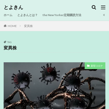
とよきん
ホーム
とよきんとは？
the New Yorker定期購読方法
HOME
変異株
TAG
変異株
新型コロナ