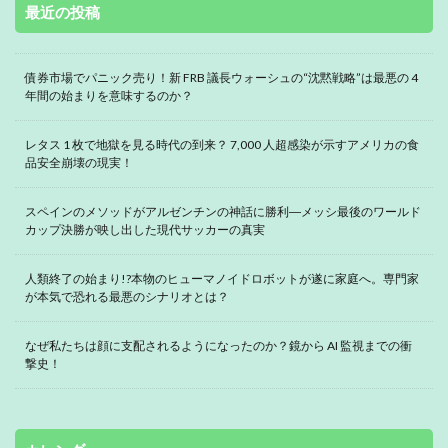
最近の投稿
債券市場でパニック売り！新 FRB 議長ウォーシュの“沈黙戦略”は最悪の 4
年間の始まりを意味するのか？
レタス 1 枚で地獄を見る時代の到来？ 7,000 人超感染が示すアメリカの食
品安全崩壊の現実！
スペインのメソッドがアルゼンチンの神話に勝利―メッシ最後のワールド
カップ決勝が映し出した現代サッカーの真実
人類終了の始まり!?本物のヒューマノイドロボットが遂に家庭へ。専門家
が本気で恐れる最悪のシナリオとは？
なぜ私たちは顔に支配されるようになったのか？鏡から AI 監視までの衝
撃史！