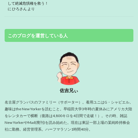
して絶滅危惧種を救う！
に
ひろさん
より
このブログを運営している人
佐吉兄ぃ
名古屋グランパスのファミリー（サポーター）。着用ユニはG・シャビエル。
趣味はthe New Yorkerを読むこと。早稲田大学3年時の夏休みにアメリカ大陸
をレンタカーで横断（復路は4,800キロを4日間で走破！）。その時、雑誌
New YorkerやMad(廃刊)を読み始めた。現在は東証一部上場の某純粋持株会
社に勤務。経営管理系。ハーフマラソン1時間40分。