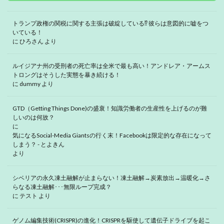
トランプ政権の関税に関する主張は破綻している⁉ 彼らは意図的に嘘をつ
いている！
に
ひろさん
より
ルイジアナ州の受刑者の死亡率は全米で最も高い！アンドレア・アームス
トロングはそうした実態を暴き続ける！
に
dummy
より
GTD（Getting Things Done)の盛衰！知識労働者の生産性を上げるのが難
しいのは何故？
に
気になるSocial-Media Giantsの行く末！Facebookは限定的な存在になって
しまう？ - とよきん
より
シベリアの永久凍土融解が止まらない！凍土融解→炭素放出→温暖化→さ
らなる凍土融解･･･無限ループ完成？
に
テスト
より
ゲノム編集技術(CRISPR)の進化！CRISPRを駆使して遺伝子ドライブを起こ