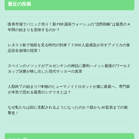
最近の投稿
債券市場でパニック売り！新 FRB 議長ウォーシュの“沈黙戦略”は最悪の 4
年間の始まりを意味するのか？
レタス 1 枚で地獄を見る時代の到来？ 7,000 人超感染が示すアメリカの食
品安全崩壊の現実！
スペインのメソッドがアルゼンチンの神話に勝利―メッシ最後のワールド
カップ決勝が映し出した現代サッカーの真実
人類終了の始まり!?本物のヒューマノイドロボットが遂に家庭へ。専門家
が本気で恐れる最悪のシナリオとは？
なぜ私たちは顔に支配されるようになったのか？鏡から AI 監視までの衝
撃史！