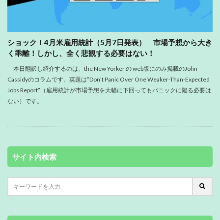
ショック！4月米雇用統計（5月7日発表） 市場予想から大き
く乖離！しかし、全く悲観する必要はない！
本日翻訳し紹介するのは、the New Yorker の web版にのみ掲載のJohn
Cassidyのコラムです。英題は”Don’t Panic Over One Weaker-Than-Expected
Jobs Report”（雇用統計が市場予想を大幅に下回ってもパニックに陥る必要は
ない）です。
サイト内検索