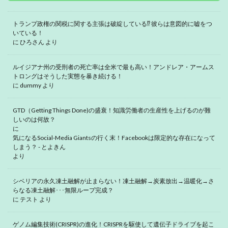
トランプ政権の関税に関する主張は破綻している⁉ 彼らは意図的に嘘をつ
いている！
に
ひろさん
より
ルイジアナ州の受刑者の死亡率は全米で最も高い！アンドレア・アームス
トロングはそうした実態を暴き続ける！
に
dummy
より
GTD（Getting Things Done)の盛衰！知識労働者の生産性を上げるのが難
しいのは何故？
に
気になるSocial-Media Giantsの行く末！Facebookは限定的な存在になって
しまう？ - とよきん
より
シベリアの永久凍土融解が止まらない！凍土融解→炭素放出→温暖化→さ
らなる凍土融解･･･無限ループ完成？
に
テスト
より
ゲノム編集技術(CRISPR)の進化！CRISPRを駆使して遺伝子ドライブを起こ