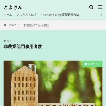
とよきん
ホーム
とよきんとは？
the New Yorker定期購読方法
HOME
非農業部門雇用者数
TAG
非農業部門雇用者数
新型コロナ