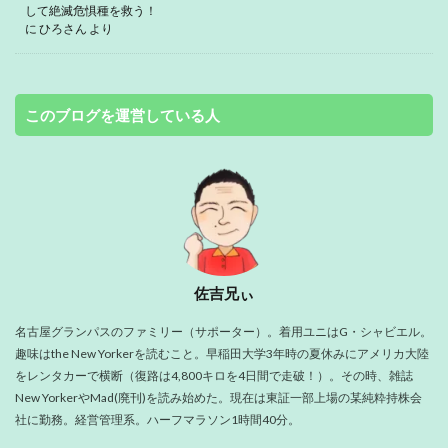
して絶滅危惧種を救う！
に
ひろさん
より
このブログを運営している人
佐吉兄ぃ
名古屋グランパスのファミリー（サポーター）。着用ユニはG・シャビエル。
趣味はthe New Yorkerを読むこと。早稲田大学3年時の夏休みにアメリカ大陸
をレンタカーで横断（復路は4,800キロを4日間で走破！）。その時、雑誌
New YorkerやMad(廃刊)を読み始めた。現在は東証一部上場の某純粋持株会
社に勤務。経営管理系。ハーフマラソン1時間40分。