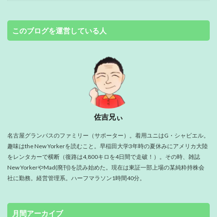
このブログを運営している人
佐吉兄ぃ
名古屋グランパスのファミリー（サポーター）。着用ユニはG・シャビエル。
趣味はthe New Yorkerを読むこと。早稲田大学3年時の夏休みにアメリカ大陸
をレンタカーで横断（復路は4,800キロを4日間で走破！）。その時、雑誌
New YorkerやMad(廃刊)を読み始めた。現在は東証一部上場の某純粋持株会
社に勤務。経営管理系。ハーフマラソン1時間40分。
月間アーカイブ