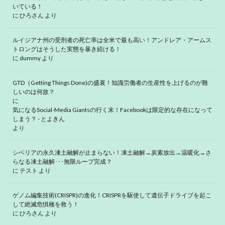
いている！
に
ひろさん
より
ルイジアナ州の受刑者の死亡率は全米で最も高い！アンドレア・アームス
トロングはそうした実態を暴き続ける！
に
dummy
より
GTD（Getting Things Done)の盛衰！知識労働者の生産性を上げるのが難
しいのは何故？
に
気になるSocial-Media Giantsの行く末！Facebookは限定的な存在になって
しまう？ - とよきん
より
シベリアの永久凍土融解が止まらない！凍土融解→炭素放出→温暖化→さ
らなる凍土融解･･･無限ループ完成？
に
テスト
より
ゲノム編集技術(CRISPR)の進化！CRISPRを駆使して遺伝子ドライブを起こ
して絶滅危惧種を救う！
に
ひろさん
より