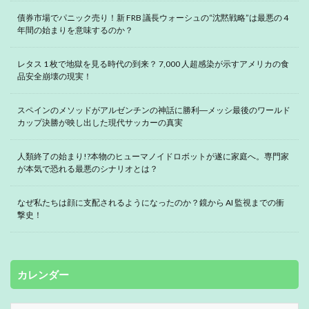
債券市場でパニック売り！新 FRB 議長ウォーシュの“沈黙戦略”は最悪の 4
年間の始まりを意味するのか？
レタス 1 枚で地獄を見る時代の到来？ 7,000 人超感染が示すアメリカの食
品安全崩壊の現実！
スペインのメソッドがアルゼンチンの神話に勝利―メッシ最後のワールド
カップ決勝が映し出した現代サッカーの真実
人類終了の始まり!?本物のヒューマノイドロボットが遂に家庭へ。専門家
が本気で恐れる最悪のシナリオとは？
なぜ私たちは顔に支配されるようになったのか？鏡から AI 監視までの衝
撃史！
カレンダー