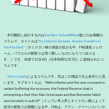
本日翻訳し紹介するのは
the New Yorker
の
Web
版にのみ掲載の
コラムで、タイトルは”
As Omicron Spreads, Jerome Powell Is in
the Hot Seat
”（オミクロン株の感染が拡がる中、FRB議長ジェロ
ーム・パウエルの舵取りは増々難しいものになりつつありま
す。）です。米国で12月6日（日本時間12月7日）に投稿されたコ
ラムです。
John Cassidy
によるコラムです。氏はこの雑誌で元も多作だと思
います。サブタイトルは、”With inflation and the new coronavirus
variant buffeting the economy, the Federal Reserve chair is
attempting a feat that Alan Greenspan and Ben Bernanke failed
spectacularly to pull off”（インフレ率上昇とオミクロン株によって
経済の舵取りが困難になる中、FRBは、アラン・グリーンスパンや