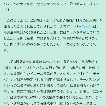
ベン・バーナンキがこなせなかったタスクに取り組んでいます）
です。
このコラムは、12月3日（金）に米国労働省が11月の雇用統計を
発表したことに反応して記されたコラムです。
John Cassidy
は、
毎月雇用統計が発表された当日か翌日にはコラムを寄稿していま
したが、今回は金曜日の発表を受けて、3日後の寄稿となりまし
た。間に土日の休みがありましたから、日数がかかったようで
す。
12月3日発表の失業率は4.2％でした。前月4.6％、市場予想は
4.5％でした。4.2％というのは歴史的に見ても非常に低い数値で
す。失業率が引いイコール景気が良いということですから、テー
パリング加速が決定される可能性が高まりました。テーパリング
というのは債権買い取り額を減らして資金供給量を減らすわけで
すから、株式市場にとっては悪材料です。しかし、月曜日（12月6
日）はダウ平均は600ドルの大幅高で引けていました。案外、テー
パリング加速が行われても株式市場は崩れないのかもしれませ