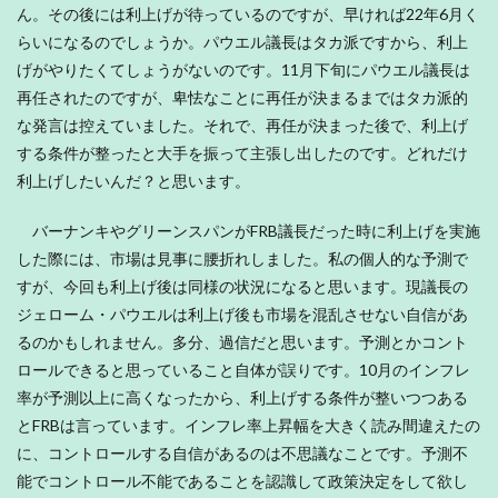
ん。その後には利上げが待っているのですが、早ければ22年6月く
らいになるのでしょうか。パウエル議長はタカ派ですから、利上
げがやりたくてしょうがないのです。11月下旬にパウエル議長は
再任されたのですが、卑怯なことに再任が決まるまではタカ派的
な発言は控えていました。それで、再任が決まった後で、利上げ
する条件が整ったと大手を振って主張し出したのです。どれだけ
利上げしたいんだ？と思います。
バーナンキやグリーンスパンがFRB議長だった時に利上げを実施
した際には、市場は見事に腰折れしました。私の個人的な予測で
すが、今回も利上げ後は同様の状況になると思います。現議長の
ジェローム・パウエルは利上げ後も市場を混乱させない自信があ
るのかもしれません。多分、過信だと思います。予測とかコント
ロールできると思っていること自体が誤りです。10月のインフレ
率が予測以上に高くなったから、利上げする条件が整いつつある
とFRBは言っています。インフレ率上昇幅を大きく読み間違えたの
に、コントロールする自信があるのは不思議なことです。予測不
能でコントロール不能であることを認識して政策決定をして欲し