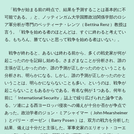
「戦争が始まる前の時点で、結果を予測することは基本的に不
可能である。」と、ノッティンガム大学国際政治関係学部のロシ
ア軍分析が専門のベッティーナ・レンツ（ Bettina Renz ）教授は
言う。「戦争を始める者のほとんどは、すぐに終わると考えてい
る。もちろん、勝てないと思って戦争を始める者はいない」。
戦争が終わると、あるいは終わる前から、多くの戦史家が何が
起こったのかを記録し始める。さまざまなことが分析され、誰の
主張が正しかったのか、誰の予測が正しかったのかということも
分析され、明らかになる。しかし、誰の予測が正しかったのかと
いうことは、明らかにならないことも多い。というのは、戦争が
起こらないこともあるからである。有名な例が 1 つある。何年も
前に「 International Security 」誌上で繰り広げられた論争であ
る。ソ連による西ヨーロッパ侵攻への備えが十分か否かが争点で
あった。政治学者のジョン・ミアシャイマー（ John Mearsheimer
）とバリー・ポーゼン（ Barry Posen ）は、双方の戦力を分析した
結果、備えは十分だと主張した。軍事史家のエリオット・コーエ