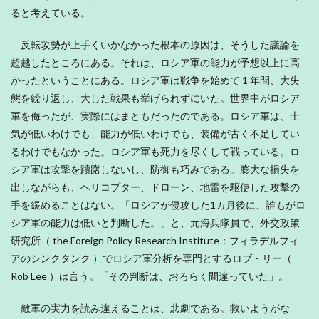
ると考えている。
反転攻勢が上手くいかなかった根本の原因は、そうした議論を
超越したところにある。それは、ロシア軍の能力が予想以上に高
かったということにある。ロシア軍は戦争を始めて 1 年間、大失
態を繰り返し、大した戦果も挙げられずにいた。世界中がロシア
軍を侮ったが、実際にはまともだったのである。ロシア軍は、士
気が低いわけでも、能力が低いわけでも、装備が古く不足してい
るわけでもなかった。ロシア軍も死力を尽くして戦っている。ロ
シア軍は攻撃を躊躇しないし、防御も巧みである。膨大な損失を
出しながらも、ヘリコプター、ドローン、地雷を駆使した攻撃の
手を緩めることはない。「ロシアが侵攻した1カ月後に、誰もがロ
シア軍の能力は低いと判断した。」と、元海兵隊員で、外交政策
研究所（ the Foreign Policy Research Institute：フィラデルフィ
アのシンクタンク ）でロシア軍分析を専門とするロブ・リー（
Rob Lee ）は言う。「その判断は、おろらく間違っていた」。
敵軍の実力を読み違えることは、悲劇である。救いようがな