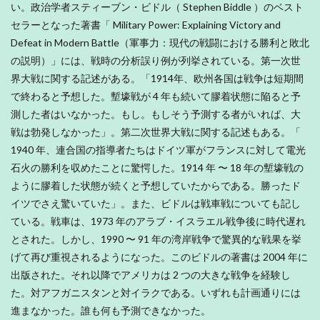
い。政治学者スティーブン・ビドル（ Stephen Biddle ）のベスト
セラーとなった著書「 Military Power: Explaining Victory and
Defeat in Modern Battle（軍事力：現代の戦闘における勝利と敗北
の説明）」には、戦時の分析誤り例が列挙されている。第一次世
界大戦に関する記述がある。「1914年、欧州各国は戦争は短期間
で終わると予想した。塹壕戦が 4 年も続いて膠着状態に陥ると予
測した者はいなかった。もし。もしそう予測する者がいれば、大
戦は勃発しなかった」。第二次世界大戦に関する記述もある。「
1940 年、連合国の指導者たちはドイツ軍がフランスに対して電光
石火の勝利を収めたことに驚愕した。1914 年 〜 18 年の塹壕戦の
ように膠着した状態が続くと予想していたからである。勝ったド
イツでさえ驚いていた」。また、ビドルは戦車戦についても記し
ている。戦車は、1973 年のアラブ・イスラエル戦争後に時代遅れ
とされた。しかし、1990 〜 91 年の湾岸戦争で驚異的な戦果を挙
げて再び重視されるようになった。このビドルの著書は 2004 年に
出版された。それ以降でアメリカは 2 つの大きな戦争を経験し
た。対アフガニスタンと対イラクである。いずれも計画通りには
進まなかった。誰も何も予測できなかった。