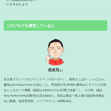
に
ひろさん
より
このブログを運営している人
佐吉兄ぃ
名古屋グランパスのファミリー（サポーター）。着用ユニはG・シャビエル。
趣味はthe New Yorkerを読むこと。早稲田大学3年時の夏休みにアメリカ大陸
をレンタカーで横断（復路は4,800キロを4日間で走破！）。その時、雑誌
New YorkerやMad(廃刊)を読み始めた。現在は東証一部上場の某純粋持株会
社に勤務。経営管理系。ハーフマラソン1時間40分。