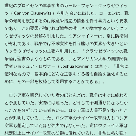
世紀のプロイセンの軍事学者のカール・フォン・クラウゼヴィッ
ツ（ Carl von Clausewitz ）を引き合いに出した。コーエンは、戦
争の傾向を規定するのは敵意や憎悪の情念を伴う暴力という要素
であり、この要因が強ければ戦争の激しさが増大するというクラ
ウゼヴィッツの見解を引用した。ミアシャイマーは、常に防衛側
が有利であり、戦争では不確実性を伴う賭けの要素が大きいとい
うクラウゼヴィッツの主張を引用した。「クラウゼヴィッツの戦
争論は聖書のようなものである。」とアメリカン大学の国際関係
学者ジョシュア・ロヴナー（ Joshua Rovner ）は言う。「非常に
便利なもので、基本的にどんな主張をする者も自論を強化するた
めに、その一部を抜粋して引用することができる」。
ロシア軍を研究していた者のほとんどは、戦争はすぐに終わる
と予測していた。実際には違った。どうして予測通りにならなか
ったかを分析している者もいる。ロシア軍は人員不足であったこ
とが判明している。また、ロシア軍のサイバー攻撃能力もロシア
空軍も想定していたほど強力ではなかった。逆にウクライナ軍は
想定以上にサイバー攻撃の防御に優れているし、非常に粘り強く