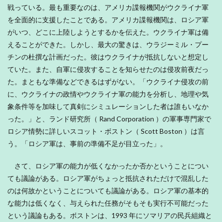
戦っている。最も重要なのは、アメリカ諜報機関がウクライナ軍
を全面的に支援したことである。アメリカ諜報機関は、ロシア軍
がいつ、どこに上陸しようとするかを伝えた。ウクライナ軍は備
えることができた。しかし、最大の驚きは、ウラジーミル・プー
チンの杜撰な計画だった。彼はウクライナが抵抗しないと想定し
ていた。また、自軍に侵攻することを知らせたのは侵攻前夜だっ
た。まともな準備などできるはずがない。「ウクライナ侵攻の前
に、ウクライナの政情やウクライナ軍の能力を分析し、地理や気
象条件等を加味して真剣にシミュレーションした者は誰もいなか
った。」と、ランド研究所（ Rand Corporation ）の軍事専門家で
ロシア情勢に詳しいスコット・ボストン（ Scott Boston ）は言
う。「ロシア軍は、事前の準備不足が目立った」。
さて、ロシア軍の能力が低くなかったか否かということについ
ても議論がある。ロシア軍がちょっと抵抗されただけで混乱した
のは何故かということについても議論がある。ロシア軍の基本的
な能力は低くなく、与えられた任務がそもそも実行不可能だった
という議論もある。ボストンは、1993 年にソマリアの民兵組織と