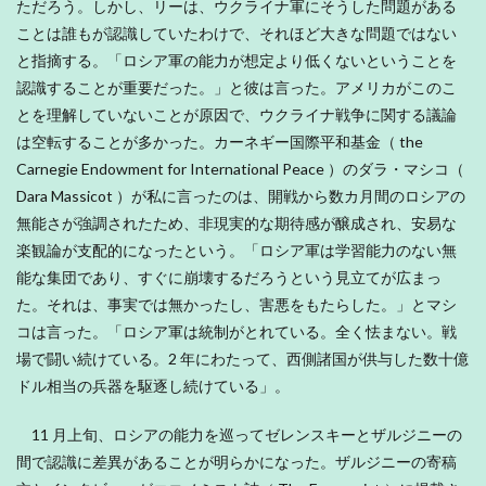
ただろう。しかし、リーは、ウクライナ軍にそうした問題がある
ことは誰もが認識していたわけで、それほど大きな問題ではない
と指摘する。「ロシア軍の能力が想定より低くないということを
認識することが重要だった。」と彼は言った。アメリカがこのこ
とを理解していないことが原因で、ウクライナ戦争に関する議論
は空転することが多かった。カーネギー国際平和基金（ the
Carnegie Endowment for International Peace ）のダラ・マシコ（
Dara Massicot ）が私に言ったのは、開戦から数カ月間のロシアの
無能さが強調されたため、非現実的な期待感が醸成され、安易な
楽観論が支配的になったという。「ロシア軍は学習能力のない無
能な集団であり、すぐに崩壊するだろうという見立てが広まっ
た。それは、事実では無かったし、害悪をもたらした。」とマシ
コは言った。「ロシア軍は統制がとれている。全く怯まない。戦
場で闘い続けている。2 年にわたって、西側諸国が供与した数十億
ドル相当の兵器を駆逐し続けている」。
11 月上旬、ロシアの能力を巡ってゼレンスキーとザルジニーの
間で認識に差異があることが明らかになった。ザルジニーの寄稿