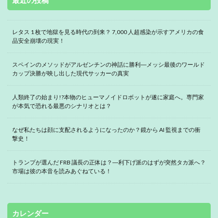
最近の投稿
レタス 1 枚で地獄を見る時代の到来？ 7,000 人超感染が示すアメリカの食
品安全崩壊の現実！
スペインのメソッドがアルゼンチンの神話に勝利―メッシ最後のワールド
カップ決勝が映し出した現代サッカーの真実
人類終了の始まり!?本物のヒューマノイドロボットが遂に家庭へ。専門家
が本気で恐れる最悪のシナリオとは？
なぜ私たちは顔に支配されるようになったのか？鏡から AI 監視までの衝
撃史！
トランプが選んだ FRB 議長の正体は？―利下げ派のはずが突然タカ派へ？
市場は彼の本音を読みあぐねている！
カレンダー