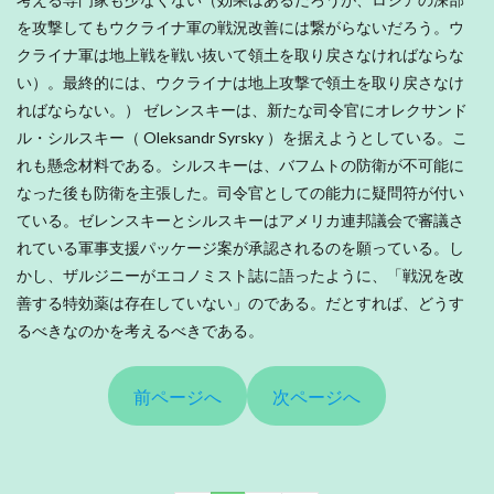
を攻撃してもウクライナ軍の戦況改善には繋がらないだろう。ウ
クライナ軍は地上戦を戦い抜いて領土を取り戻さなければならな
い）。最終的には、ウクライナは地上攻撃で領土を取り戻さなけ
ればならない。） ゼレンスキーは、新たな司令官にオレクサンド
ル・シルスキー（ Oleksandr Syrsky ）を据えようとしている。こ
れも懸念材料である。シルスキーは、バフムトの防衛が不可能に
なった後も防衛を主張した。司令官としての能力に疑問符が付い
ている。ゼレンスキーとシルスキーはアメリカ連邦議会で審議さ
れている軍事支援パッケージ案が承認されるのを願っている。し
かし、ザルジニーがエコノミスト誌に語ったように、「戦況を改
善する特効薬は存在していない」のである。だとすれば、どうす
るべきなのかを考えるべきである。
前ページへ
次ページへ