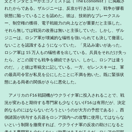
文とインタビューがエコノミスト誌（ The Economist ）に掲載さ
れたからである。ザルジニーは、反攻が行き詰まり、戦争が膠着
状態に陥っていることを認めた。彼は、技術的なブレークスル
ー、制空権の獲得、電子戦能力の向上などが重要だと主張した。
それら無しでは戦況の改善は無いと主張していた。しかし、ザル
ジニーは、ロシア軍が壊滅的な犠牲を強いられても決して撤退し
ないことを認識するようになっていた。「見込み違いがあった。
ロシア軍は 15 万人もの犠牲者を出している。兵員をそれだけ失っ
たら、どこの国でも戦争を継続できない。しかし、ロシアは違う
のだ。」と彼は寄稿文に記している。一方、ゼレンスキーは、軍
の最高司令官が私見を公にしたことに不満を抱いた。既に緊張状
態にある両者の関係がさらに悪化した。
アメリカの F16 戦闘機がウクライナ軍に投入されることで、戦
況が変わると期待する専門家も少なくない( F16 は有用だが、決定
的なものにはならないだろうというのが大方の予想である）。西
側諸国が供与する兵器をロシア国内への攻撃に使用してはならな
いという制限を撤廃すれば、ウクライナ軍の反攻の助けになると
考える専門家も少なくない（効果はあるだろうが、ロシアの深部