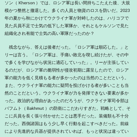
ソン（ Kherson ）では、ロシア軍は長い間持ちこたえた後、大規
模かつ整然と撤退した。多くの人員と物資のロスを防いだ。2023
年の夏から秋にかけてウクライナ軍が対峙したのは、ハリコフで
見た兵員不足で士気の低下した軍隊か、それともケルソンで見た
組織化され有能で士気の高い軍隊だったのか？
残念ながら、答えは後者だった。「ロシア軍は順応した。」と
リーは言う。「ロシア軍は、手痛い敗北を喫し続けたが、その中
で多くを学びながら状況に適応していった」。リーが主張してい
るのだが、ロシア軍の脆弱性が侵攻初期に露呈したので、ロシア
軍の能力を低く見積もる者が多かったのは当然のことだという。
また、ウクライナ軍の能力に疑問を投げかける者が多いことも当
然のことだという。ウクライナ軍が力を発揮できない要素が多か
った。政治的な理由があったのだろうが、ウクライナ軍司令部は
バフムト（ Bakhmut ）の防衛にこだわりすぎた。戦略として、そ
こに兵員を長く張り付かせたことは悪手だった。装備類も不十分
だった。西側諸国はもう少し早く行動を起こすべきだった。前線
により先進的な兵器が提供されていれば、もっと状況は違ってい