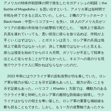
アメリカの特殊作戦部隊の間で発生したモガディシュの戦闘（ the
Battle of Mogadishu ）を思い出すという。アメリカ軍は短時間で
作戦を終了できると読んでいた。しかし、2 機のブラックホーク（
Black Hawk：中型ヘリコプター）を失い、18 人のアメリカ兵がソ
マリアの首都の市街地での銃撃戦で死亡した。「地球上で最高の
兵員を連れていっても、悪い状況に彼らを放り込めば、作戦が上
手くいくはずはない。」とボストンは言う。ロシア軍の兵員は地
球上で最高ではなかったが、決して無能ではなかったと言える。
彼らは侵攻を始めてからの 1 カ月間、ガソリンが不足して戦車を
ほとんど走らせることができなかったし、キエフへの道のりを現
地でウクライナ人に聞かねばならなかったのだ。
2022 年秋にはウクライナ軍の反転攻勢が功を奏していた。ロシ
ア軍が能力が低いことを示す証拠もあったし、能力が高いことを
示す証拠もあった。ハリコフ（ Kharkiv ）方面では、機動力のある
ウクライナ軍と対峙したロシア軍の脆弱な防衛線が崩壊し、ウク
ライナはかなりの領土を奪い返した。ロシア軍の重要な補給線を
断ち切ることもできた。しかし、もう一方の攻撃軸であったケル