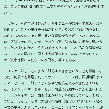
ミリー（ Mark Milley ）は、 2022 年 2 月上旬に議会指導者たち
に、ロシア軍は 72 時間でキエフを占領するという予測を説明して
いた。
しかし、その予測は外れた。ザルジニーが無許可で軍の一部を
再配置したことや軍備を移動させたことや陽動作戦が功を奏した
のかもしれない。その後、新たな議論が巻き起こった。それは、
ロシアは張子の虎なのか、それとも実力はあるのに愚かな戦い方
をしただけなのかというものであった。他にもいろんな議論があ
る。ロシアと同様に中国も過大評価されているのではないかと
か、戦車は役に立たないのか否か、等々である。
ロシアに対してどのように対処すべきかということも議論にな
った。前段でも登場したエリオット・コーエンは、西側諸国はロ
シア（と中国）に対してより強硬な態度を取るべきだと主張し
た。ミアシャイマーとポーゼンは慎重に行動すべきだと主張した
（ミアシャイマーは、西側諸国がロシアを挑発していると非難し
ている。しかし、それは大国間の衝突は避けられないという彼の
著書の主張と矛盾している）。コーエンもミアシャイマーも、19