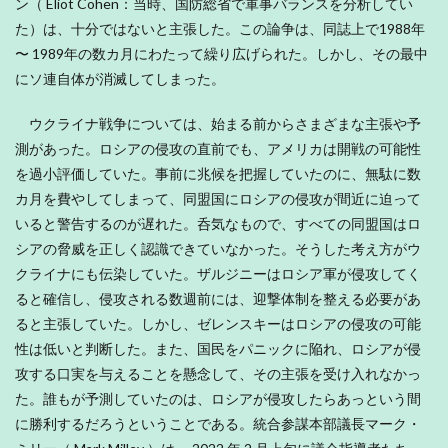
ン（ Eliot Cohen：当時、国防総省で軍事バランスを分析してい
た）は、十分ではないと主張した。この論争は、同誌上で1988年
〜 1989年の数カ月にわたって繰り広げられた。しかし、その最中
にソ連自体が消滅してしまった。
ウクライナ戦争については、始まる前からさまざまな主張や予
測があった。ロシアの侵攻の直前でも、アメリカは開戦の可能性
を過小評価していた。事前に兆候を把握していたのに、無駄に数
カ月を費やしてしまって、同盟国にロシアの侵攻が間近に迫って
いると警告するのが遅れた。呑気なもので、すべての同盟国はロ
シアの脅威を正しく認識できていなかった。そうした考え方がウ
クライナにも伝染していた。ザルジニーはロシア軍が侵攻してく
ると確信し、侵攻される数週前には、迎撃体制を整える必要があ
ると主張していた。しかし、ゼレンスキーはロシアの侵攻の可能
性は低いと判断した。また、国民をパニックに陥れ、ロシアが侵
攻する口実を与えることを懸念して、その主張を受け入れなかっ
た。誰もが予測していたのは、ロシアが侵攻したらあっという間
に勝利するだろうということである。統合参謀本部議長マーク・