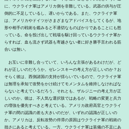
に、ウクライナ軍はアメリカ側を非難している。武器の供与が圧
倒的に不足しているし、遅いからである。また、ウクライナ軍
は、アメリカやドイツがさまざまなアドバイスをしてくるが、地
形や相手の戦術を鑑みると不適切なものばかりであることにも怒
っている。命を投げ出して戦場を駆け回っているウクライナ軍か
らすれば、血も流さず武器も寄越さない者に好き勝手言われる筋
合いは無い。
お互いに非難し合っていて、いろんな主張があるわけだが、ど
れが正しいのだろうか。ゼレンスキーの考え方が正しいのか？お
そらく彼は、西側諸国の支持が揺らいでいるので、ウクライナ軍
は無理を承知で攻勢をかけ続けてモメンタムを維持しなければな
らないと考えているだろう。それとも、ザルジニーの考え方が正
しいのか。彼は、不人気な選択肢ではあるが、戦略の変更と兵力
の増強を優先すべきと考えている。アメリカ政府高官とウクライ
ナ軍の間の認識の差も大きいのだが、いずれの認識が正しいの
か。アメリカは、反転攻勢の停滞の原因はウクライナ軍の戦術の
拙さにあると考えている。一方、ウクライナ軍は装備の不足にあ