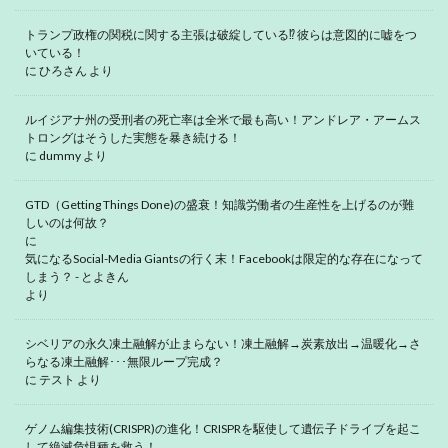
トランプ政権の関税に関する主張は破綻している⁉ 彼らは意図的に嘘をつ
いている！
に
ひろさん
より
ルイジアナ州の受刑者の死亡率は全米で最も高い！アンドレア・アームス
トロングはそうした実態を暴き続ける！
に
dummy
より
GTD（Getting Things Done)の盛衰！知識労働者の生産性を上げるのが難
しいのは何故？
に
気になるSocial-Media Giantsの行く末！Facebookは限定的な存在になって
しまう？ - とよきん
より
シベリアの永久凍土融解が止まらない！凍土融解→炭素放出→温暖化→さ
らなる凍土融解･･･無限ループ完成？
に
テスト
より
ゲノム編集技術(CRISPR)の進化！CRISPRを駆使して遺伝子ドライブを起こ
して絶滅危惧種を救う！