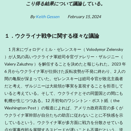
こり得る結果について議論している。
By
Keith Gessen
February 15, 2024
１．ウクライナ戦争に関する様々な議論
1 月末にヴォロディミル・ゼレンスキー（ Volodymyr Zelensky
）が人気の高いウクライナ軍総司令官ヴァレリー・ザルジニー（
Valery Zaluzhny ）を解任することを決めたと報じられた。2023 年
6 月からウクライナ軍が仕掛けた反転攻勢が不発に終わり、2 人の
間の亀裂が深まっていた。ゼレンスキーは総司令官が敗北主義者
だと考え、ザルジニーは大統領が事実を直視することを拒否して
いると考えている。そして、ウクライナとその同盟国との間にも
軋轢が生じつつある。12 月初旬のワシントン・ポスト紙（ the
Washington Post ）の報道によれば、アメリカ政府高官の多くが
ウクライナ軍幹部が自分たちの助言に従わないことに不快感を示
しているという。ウクライナ軍が多方面に戦力を分散させている
点や軍事作戦を展開するスピードが遅いことも不満だという。逆