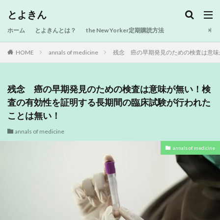
とよきん
ホーム
とよきんとは？
the New Yorker定期購読方法
HOME
annals of medicine
残念 癌の早期発見のための検査は意味
残念 癌の早期発見のための検査は意味が無い！検
査の有効性を証明する長期間の臨床試験が行われた
ことは無い！
annals of medicine
annals of medicine