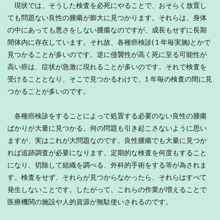
現状では、そうした検査を必死にやることで、おそらく放置し
ても問題ない良性の腫瘍が膨大に見つかります。それらは、身体
の中にあっても悪さをしない腫瘍なのですが、成長もせずに長期
間体内に存在しています。それ故、各種癌検診( 1 年毎実施)とかで
見つかることが多いのです。逆に侵襲性が高く死に至る可能性が
高い癌は、症状が急激に現れることが多いのです。それで検査を
受けることとなり、そこで見つかるわけで、1 年毎の検査の間に見
つかることが多いのです。
各種癌検診をすることによって処置する必要のない良性の腫瘍
ばかりが大量に見つかる。何の問題も引き起こさないように思い
ますが、実はこれが大問題なのです。良性腫瘍でも大量に見つか
れば追跡調査が必要になります。定期的な検査を何度もすること
になり、切除して組織を調べる、外科的手術をする等が為されま
す。検査をせず、それらが見つからなかったら、それらはすべて
発生しないことです。したがって、これらの作業が増えることで
医療機関の施設や人的資源が無駄使いされるのです。