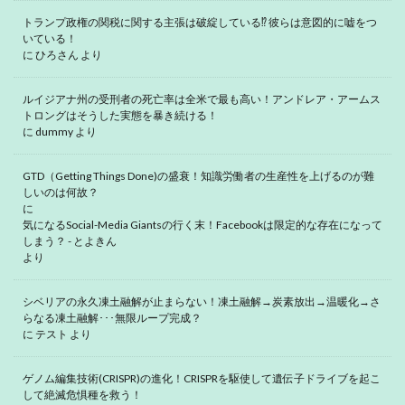
トランプ政権の関税に関する主張は破綻している⁉ 彼らは意図的に嘘をつ
いている！
に
ひろさん
より
ルイジアナ州の受刑者の死亡率は全米で最も高い！アンドレア・アームス
トロングはそうした実態を暴き続ける！
に
dummy
より
GTD（Getting Things Done)の盛衰！知識労働者の生産性を上げるのが難
しいのは何故？
に
気になるSocial-Media Giantsの行く末！Facebookは限定的な存在になって
しまう？ - とよきん
より
シベリアの永久凍土融解が止まらない！凍土融解→炭素放出→温暖化→さ
らなる凍土融解･･･無限ループ完成？
に
テスト
より
ゲノム編集技術(CRISPR)の進化！CRISPRを駆使して遺伝子ドライブを起こ
して絶滅危惧種を救う！