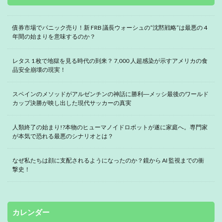
債券市場でパニック売り！新 FRB 議長ウォーシュの“沈黙戦略”は最悪の 4
年間の始まりを意味するのか？
レタス 1 枚で地獄を見る時代の到来？ 7,000 人超感染が示すアメリカの食
品安全崩壊の現実！
スペインのメソッドがアルゼンチンの神話に勝利―メッシ最後のワールド
カップ決勝が映し出した現代サッカーの真実
人類終了の始まり!?本物のヒューマノイドロボットが遂に家庭へ。専門家
が本気で恐れる最悪のシナリオとは？
なぜ私たちは顔に支配されるようになったのか？鏡から AI 監視までの衝
撃史！
カレンダー