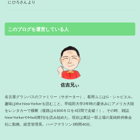
に
ひろさん
より
このブログを運営している人
佐吉兄ぃ
名古屋グランパスのファミリー（サポーター）。着用ユニはG・シャビエル。
趣味はthe New Yorkerを読むこと。早稲田大学3年時の夏休みにアメリカ大陸
をレンタカーで横断（復路は4,800キロを4日間で走破！）。その時、雑誌
New YorkerやMad(廃刊)を読み始めた。現在は東証一部上場の某純粋持株会
社に勤務。経営管理系。ハーフマラソン1時間40分。