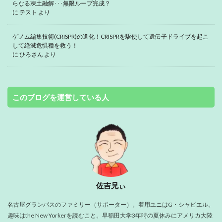
らなる凍土融解･･･無限ループ完成？
に
テスト
より
ゲノム編集技術(CRISPR)の進化！CRISPRを駆使して遺伝子ドライブを起こ
して絶滅危惧種を救う！
に
ひろさん
より
このブログを運営している人
佐吉兄ぃ
名古屋グランパスのファミリー（サポーター）。着用ユニはG・シャビエル。
趣味はthe New Yorkerを読むこと。早稲田大学3年時の夏休みにアメリカ大陸