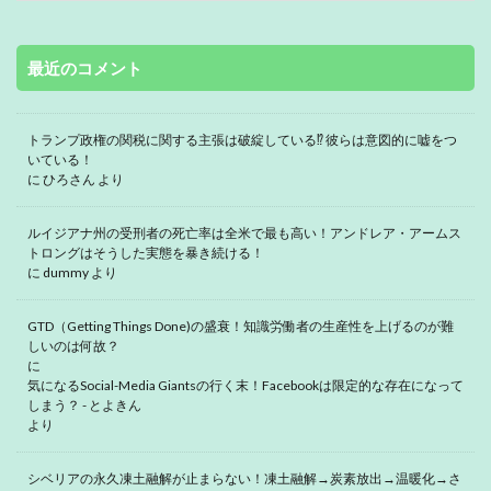
最近のコメント
トランプ政権の関税に関する主張は破綻している⁉ 彼らは意図的に嘘をつ
いている！
に
ひろさん
より
ルイジアナ州の受刑者の死亡率は全米で最も高い！アンドレア・アームス
トロングはそうした実態を暴き続ける！
に
dummy
より
GTD（Getting Things Done)の盛衰！知識労働者の生産性を上げるのが難
しいのは何故？
に
気になるSocial-Media Giantsの行く末！Facebookは限定的な存在になって
しまう？ - とよきん
より
シベリアの永久凍土融解が止まらない！凍土融解→炭素放出→温暖化→さ