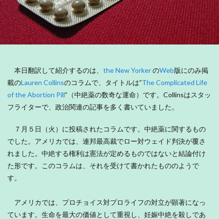
本日翻訳して紹介するのは、
the New Yorker
の
Web
版にのみ掲
載の
Lauren Collins
のコラムで、タイトルは”
The Complicated Life
of the Abortion Pill
”（中絶薬の数奇な運命）です。Collinsはスタッ
フライターで、政治関連の記事を多く書いていました。
７月５日（火）に投稿されたコラムです。中絶薬に関するもの
でした。アメリカでは、連邦最高裁でロー対ウェイド判決が覆さ
れました。中絶する権利は憲法が定めるものではないと結論付け
た形です。このコラムは、それを受けて書かれたもののようで
す。
アメリカでは、プロチョイス対プロライフの対立が顕著になっ
ています。生命を最大の価値として重視し、妊娠中絶を殺しであ