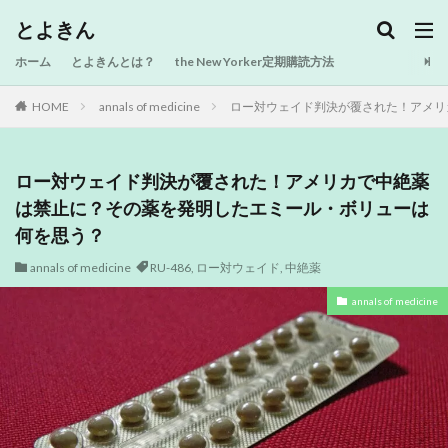
とよきん
ホーム
とよきんとは？
the New Yorker定期購読方法
HOME
annals of medicine
ロー対ウェイド判決が覆された！アメリ
ロー対ウェイド判決が覆された！アメリカで中絶薬
は禁止に？その薬を発明したエミール・ボリューは
何を思う？
annals of medicine
RU-486
,
ロー対ウェイド
,
中絶薬
annals of medicine