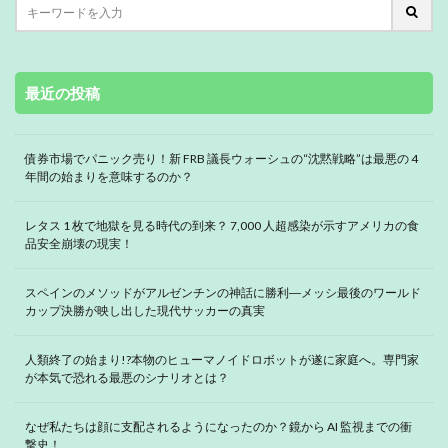
最近の投稿
債券市場でパニック売り！新 FRB 議長ウォーシュの“沈黙戦略”は最悪の 4
年間の始まりを意味するのか？
レタス 1 枚で地獄を見る時代の到来？ 7,000 人超感染が示すアメリカの食
品安全崩壊の現実！
スペインのメソッドがアルゼンチンの神話に勝利―メッシ最後のワールド
カップ決勝が映し出した現代サッカーの真実
人類終了の始まり!?本物のヒューマノイドロボットが遂に家庭へ。専門家
が本気で恐れる最悪のシナリオとは？
なぜ私たちは顔に支配されるようになったのか？鏡から AI 監視までの衝
撃史！