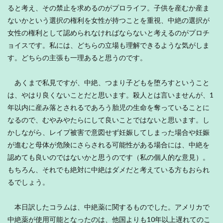
ると考え、その禁止を求めるのがプロライフ。子供を産むか産ま
ないかという選択の権利を女性が持つことを重視、中絶の選択が
女性の権利として認められなければならないと考えるのがプロチ
ョイスです。私には、どちらの立場も理解できるような気がしま
す。どちらの主張も一理あると思うのです。
あくまで私見ですが、中絶、つまり子どもを堕ろすということ
は、やはり良くないことだと思います。殺人とは言いませんが、1
年以内に産み落とされるであろう胎児の生命を奪っていることに
なるので、むやみやたらにして良いことではないと思います。し
かしながら、レイプ被害で意図せず妊娠してしまった場合や妊娠
が進むと母体が危険にさらされる可能性がある場合には、中絶を
認めても良いのではないかと思うのです（私の個人的な意見）。
もちろん、それでも絶対に中絶はダメだと考えている方もおられ
るでしょう。
本日訳したコラムは、中絶薬に関するものでした。アメリカで
中絶薬が使用可能となったのは、他国よりも10年以上遅れてのこ