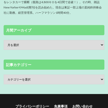
をレンタカーで横断（復路は4,800キロを4日間で走破！）。その時、雑誌
New YorkerやMad(廃刊)を読み始めた。現在は東証一部上場の某純粋持株会
社に勤務。経営管理系。ハーフマラソン1時間40分。
月間アーカイブ
記事カテゴリー
プライバシーポリシー
免責事項
お問い合わせ