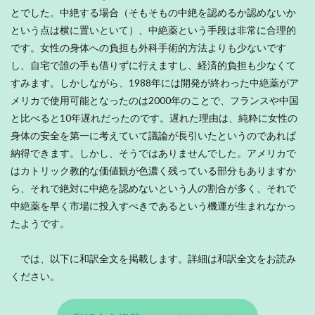
とでした。中絶する場合（そもそもの中絶を認めるか認めないか
という点は横に置いといて）、中絶薬という手段は非常に合理的
です。女性の身体への負担も外科手術的方法よりも少ないです
し、自宅で誰の手も借りずに行えますし、経済的負担も少なくて
すみます。しかしながら、1988年には開発が終わった中絶薬がア
メリカで使用可能となったのは2000年のことで、フランスや中国
と比べると10年遅れだったのです。遅れた理由は、純粋に女性の
身体の安全を第一に考えていて議論が長引いたというのであれば
納得できます。しかし、そうではありませんでした。アメリカで
はカトリック教的な価値観が色濃く残っている部分もありますか
ら、それで絶対に中絶を認めないという人の割合が多く、それで
中絶薬を早く市場に投入すべきであるという機運が生まれなかっ
たようです。
では、以下に和訳全文を掲載します。詳細は和訳全文をお読み
ください。