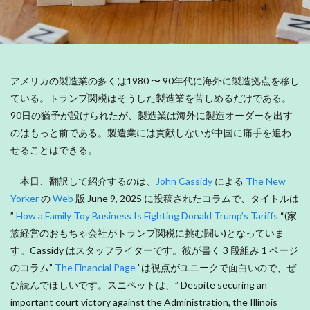
アメリカの製造業の多くは1980 〜 90年代に海外に製造拠点を移し
ている。トランプ関税はそうした製造業を苦しめるだけである。
90日の猶予が設けられたが、製造業は海外に製造オーダーを出す
のはもっと前である。製造業には貢献しないが中国に痛手を追わ
せることはできる。
本日、翻訳して紹介するのは、
John Cassidy
による
The New
Yorker
の
Web
版 June 9, 2025 に投稿されたコラムで、タイトルは
”
How a Family Toy Business Is Fighting Donald Trump’s Tariffs
“(家
族経営のおもちゃ会社がトランプ関税に挑む闘い)となっていま
す。Cassidy はスタッフライターです。彼が書く 3 段組み 1 ページ
のコラム”
The Financial Page
”は視点がユニークで面白いので、ぜ
ひ読んでほしいです。スニペットは、” Despite securing an
important court victory against the Administration, the Illinois