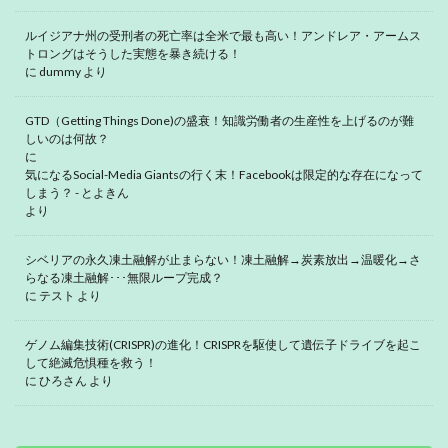
ルイジアナ州の受刑者の死亡率は全米で最も高い！アンドレア・アームス
トロングはそうした実態を暴き続ける！
に
dummy
より
GTD（Getting Things Done)の盛衰！知識労働者の生産性を上げるのが難
しいのは何故？
に
気になるSocial-Media Giantsの行く末！Facebookは限定的な存在になって
しまう？ - とよきん
より
シベリアの永久凍土融解が止まらない！凍土融解→炭素放出→温暖化→さ
らなる凍土融解･･･無限ループ完成？
に
テスト
より
ゲノム編集技術(CRISPR)の進化！CRISPRを駆使して遺伝子ドライブを起こ
して絶滅危惧種を救う！
に
ひろさん
より