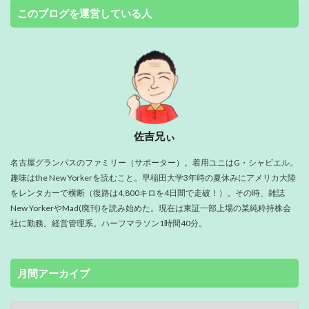
このブログを運営している人
佐吉兄ぃ
名古屋グランパスのファミリー（サポーター）。着用ユニはG・シャビエル。
趣味はthe New Yorkerを読むこと。早稲田大学3年時の夏休みにアメリカ大陸
をレンタカーで横断（復路は4,800キロを4日間で走破！）。その時、雑誌
New YorkerやMad(廃刊)を読み始めた。現在は東証一部上場の某純粋持株会
社に勤務。経営管理系。ハーフマラソン1時間40分。
月間アーカイブ