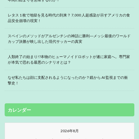
レタス 1 枚で地獄を見る時代の到来？ 7,000 人超感染が示すアメリカの食
品安全崩壊の現実！
スペインのメソッドがアルゼンチンの神話に勝利―メッシ最後のワールド
カップ決勝が映し出した現代サッカーの真実
人類終了の始まり!?本物のヒューマノイドロボットが遂に家庭へ。専門家
が本気で恐れる最悪のシナリオとは？
なぜ私たちは顔に支配されるようになったのか？鏡から AI 監視までの衝
撃史！
カレンダー
2026年8月