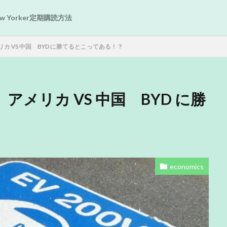
New Yorker定期購読方法
 VS 中国 BYD に勝てるとこってある！？
メリカ VS 中国 BYD に勝
economics