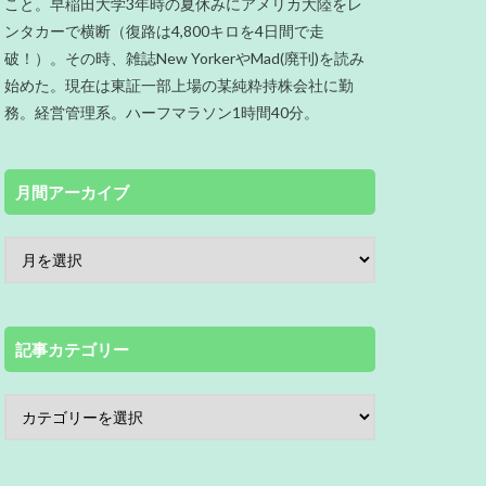
こと。早稲田大学3年時の夏休みにアメリカ大陸をレ
ンタカーで横断（復路は4,800キロを4日間で走
破！）。その時、雑誌New YorkerやMad(廃刊)を読み
始めた。現在は東証一部上場の某純粋持株会社に勤
務。経営管理系。ハーフマラソン1時間40分。
月間アーカイブ
記事カテゴリー