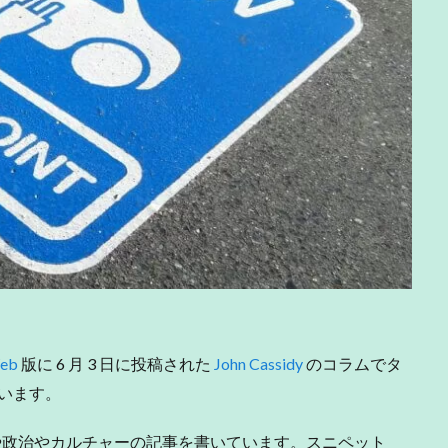
eb
版に 6 月 3 日に投稿された
John Cassidy
のコラムでタ
ています。
。経済や政治やカルチャーの記事を書いています。スニペット