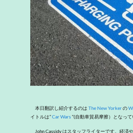
本日翻訳し紹介するのは
The New Yorker
の
W
イトルは”
Car Wars
“(自動車貿易摩擦）となっ
John Cassidy はスタッフライターです