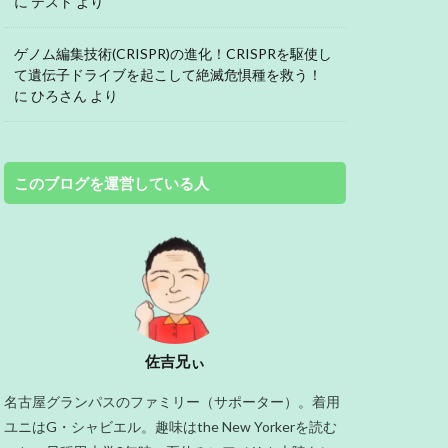
に
テスト
より
ゲノム編集技術(CRISPR)の進化！CRISPRを駆使し
て遺伝子ドライブを起こして絶滅危惧種を救う！
に
ひろさん
より
このブログを運営している人
佐吉兄ぃ
名古屋グランパスのファミリー（サポーター）。着用
ユニはG・シャビエル。趣味はthe New Yorkerを読む