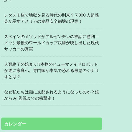
レタス 1 枚で地獄を見る時代の到来？ 7,000 人超感
染が示すアメリカの食品安全崩壊の現実！
スペインのメソッドがアルゼンチンの神話に勝利―
メッシ最後のワールドカップ決勝が映し出した現代
サッカーの真実
人類終了の始まり!?本物のヒューマノイドロボット
が遂に家庭へ。専門家が本気で恐れる最悪のシナリ
オとは？
なぜ私たちは顔に支配されるようになったのか？鏡
から AI 監視までの衝撃史！
カレンダー