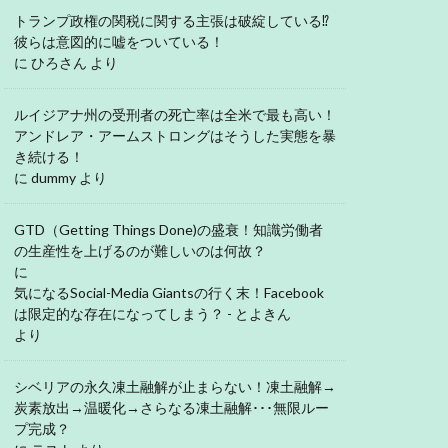
トランプ政権の関税に関する主張は破綻している⁉
彼らは意図的に嘘をついている！
に
ひろさん
より
ルイジアナ州の受刑者の死亡率は全米で最も高い！
アンドレア・アームストロングはそうした実態を暴
き続ける！
に
dummy
より
GTD（Getting Things Done)の盛衰！知識労働者
の生産性を上げるのが難しいのは何故？
に
気になるSocial-Media Giantsの行く末！Facebook
は限定的な存在になってしまう？ - とよきん
より
シベリアの永久凍土融解が止まらない！凍土融解→
炭素放出→温暖化→さらなる凍土融解･･･無限ルー
プ完成？