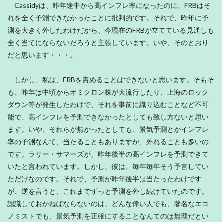
Cassidyは、昨年途中から高インフレ率になったのに、FRBはそ
れを全く予測できなかったことに批判的です。それで、昨年に予
測を大きく外したわけだから、今現在のFRBが立てている見通しも
全く当てにならないだろうと主張しています。いや、そのとおり
だと思います・・・。
しかし、私は、FRBを責めることはできないと思います。そもそ
も、昨年は中頃からオミクロン株が大流行したり、上海のロック
ダウン等が発生したわけで、それを事前に織り込むことなど不可
能で、高インフレを予測できなかったとしても致し方ないと思い
ます。いや、それらが無かったとしても、景気予測とかインフレ
率の予測なんて、当たることもありますが、外れることも多いの
です。ラリー・サマーズが、昨年後半の高インフレを予測できて
いたと言われています。しかし、彼は、毎年毎年そう予言してい
ただけなのです。それで、予測が昨年後半は当たったわけです
が、逆を言うと、これまでずっと予測を外し続けていたのです。
認識しておかねばならないのは、どんな偉い人でも、著名なエコ
ノミストでも、景気予測を正確にすることなんてのは無理だとい