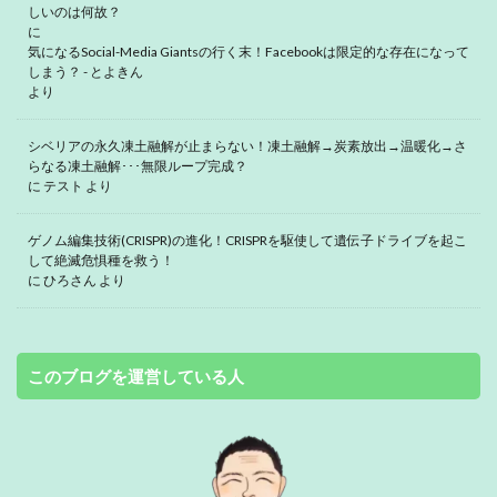
しいのは何故？
に
気になるSocial-Media Giantsの行く末！Facebookは限定的な存在になって
しまう？ - とよきん
より
シベリアの永久凍土融解が止まらない！凍土融解→炭素放出→温暖化→さ
らなる凍土融解･･･無限ループ完成？
に
テスト
より
ゲノム編集技術(CRISPR)の進化！CRISPRを駆使して遺伝子ドライブを起こ
して絶滅危惧種を救う！
に
ひろさん
より
このブログを運営している人