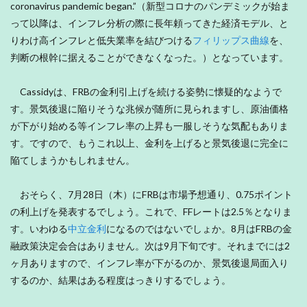
coronavirus pandemic began.”（新型コロナのパンデミックが始ま
って以降は、インフレ分析の際に長年頼ってきた経済モデル、と
りわけ高インフレと低失業率を結びつける
フィリップス曲線
を、
判断の根幹に据えることができなくなった。）となっています。
Cassidyは、FRBの金利引上げを続ける姿勢に懐疑的なようで
す。景気後退に陥りそうな兆候が随所に見られますし、原油価格
が下がり始める等インフレ率の上昇も一服しそうな気配もありま
す。ですので、もうこれ以上、金利を上げると景気後退に完全に
陥てしまうかもしれません。
おそらく、7月28日（木）にFRBは市場予想通り、0.75ポイント
の利上げを発表するでしょう。これで、FFレートは2.5％となりま
す。いわゆる
中立金利
になるのではないでしょか。8月はFRBの金
融政策決定会合はありません。次は9月下旬です。それまでには2
ヶ月ありますので、インフレ率が下がるのか、景気後退局面入り
するのか、結果はある程度はっきりするでしょう。