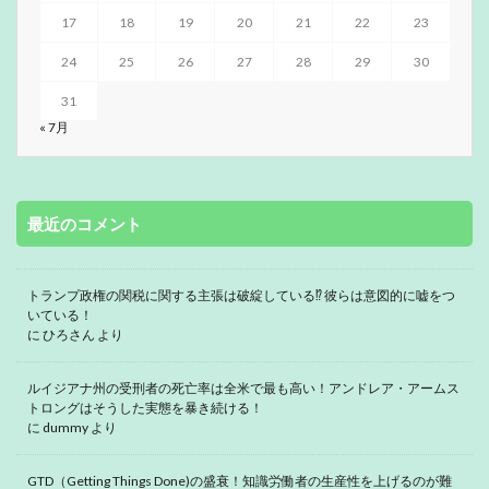
17
18
19
20
21
22
23
24
25
26
27
28
29
30
31
« 7月
最近のコメント
トランプ政権の関税に関する主張は破綻している⁉ 彼らは意図的に嘘をつ
いている！
に
ひろさん
より
ルイジアナ州の受刑者の死亡率は全米で最も高い！アンドレア・アームス
トロングはそうした実態を暴き続ける！
に
dummy
より
GTD（Getting Things Done)の盛衰！知識労働者の生産性を上げるのが難