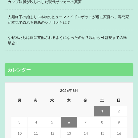
カップ決勝が映し出した現代サッカーの真実
人類終了の始まり!?本物のヒューマノイドロボットが遂に家庭へ。専門家
が本気で恐れる最悪のシナリオとは？
なぜ私たちは顔に支配されるようになったのか？鏡から AI 監視までの衝
撃史！
カレンダー
2026年8月
月
火
水
木
金
土
日
1
2
3
4
5
6
7
8
9
10
11
12
13
14
15
16