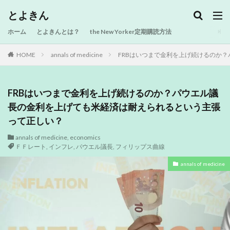
とよきん
ホーム
とよきんとは？
the New Yorker定期購読方法
HOME
annals of medicine
FRBはいつまで金利を上げ続けるのか
FRBはいつまで金利を上げ続けるのか？パウエル議
長の金利を上げても米経済は耐えられるという主張
って正しい？
annals of medicine
,
economics
ＦＦレート
,
インフレ
,
パウエル議長
,
フィリップス曲線
annals of medicine