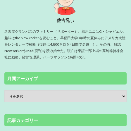
佐吉兄ぃ
名古屋グランパスのファミリー（サポーター）。着用ユニはG・シャビエル。
趣味はthe New Yorkerを読むこと。早稲田大学3年時の夏休みにアメリカ大陸
をレンタカーで横断（復路は4,800キロを4日間で走破！）。その時、雑誌
New YorkerやMad(廃刊)を読み始めた。現在は東証一部上場の某純粋持株会
社に勤務。経営管理系。ハーフマラソン1時間40分。
月間アーカイブ
記事カテゴリー