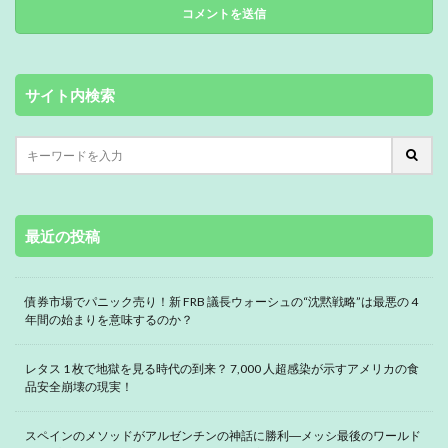
サイト内検索
最近の投稿
債券市場でパニック売り！新 FRB 議長ウォーシュの“沈黙戦略”は最悪の 4
年間の始まりを意味するのか？
レタス 1 枚で地獄を見る時代の到来？ 7,000 人超感染が示すアメリカの食
品安全崩壊の現実！
スペインのメソッドがアルゼンチンの神話に勝利―メッシ最後のワールド