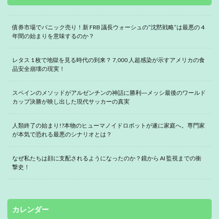
債券市場でパニック売り！新 FRB 議長ウォーシュの“沈黙戦略”は最悪の 4
年間の始まりを意味するのか？
レタス 1 枚で地獄を見る時代の到来？ 7,000 人超感染が示すアメリカの食
品安全崩壊の現実！
スペインのメソッドがアルゼンチンの神話に勝利―メッシ最後のワールド
カップ決勝が映し出した現代サッカーの真実
人類終了の始まり!?本物のヒューマノイドロボットが遂に家庭へ。専門家
が本気で恐れる最悪のシナリオとは？
なぜ私たちは顔に支配されるようになったのか？鏡から AI 監視までの衝
撃史！
カレンダー