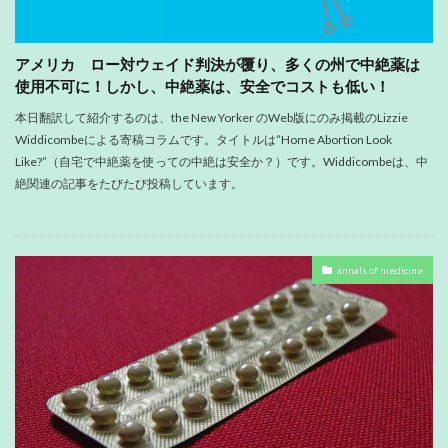
アメリカ ロー対ウェイド判決が覆り、多くの州で中絶薬は
使用不可に！しかし、中絶薬は、安全でコストも低い！
本日翻訳して紹介するのは、the New Yorker のWeb版にのみ掲載のLizzie
Widdicombeによる寄稿コラムです。タイトルは”Home Abortion Look
Like?”（自宅で中絶薬を使っての中絶は安全か？）です。Widdicombeは、中
絶関連の記事をたびたび投稿しています。
annals of medicine