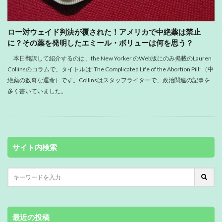
ロー対ウェイド判決が覆された！アメリカで中絶薬は禁止
に？その薬を発明したエミール・ボリューは何を思う？
本日翻訳して紹介するのは、the New Yorker のWeb版にのみ掲載のLauren
Collinsのコラムで、タイトルは”The Complicated Life of the Abortion Pill”（中
絶薬の数奇な運命）です。Collinsはスタッフライターで、政治関連の記事を
多く書いていました。
サイト内検索
最近の投稿