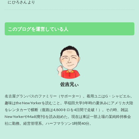
に
ひろさん
より
このブログを運営している人
佐吉兄ぃ
名古屋グランパスのファミリー（サポーター）。着用ユニはG・シャビエル。
趣味はthe New Yorkerを読むこと。早稲田大学3年時の夏休みにアメリカ大陸
をレンタカーで横断（復路は4,800キロを4日間で走破！）。その時、雑誌
New YorkerやMad(廃刊)を読み始めた。現在は東証一部上場の某純粋持株会
社に勤務。経営管理系。ハーフマラソン1時間40分。