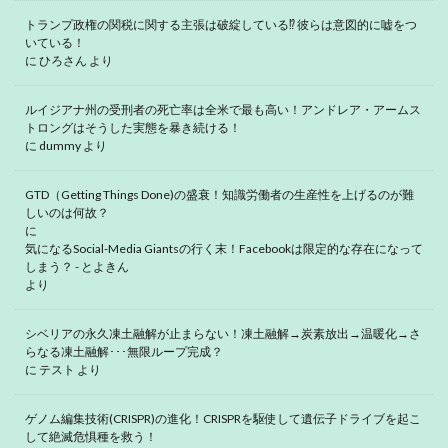
トランプ政権の関税に関する主張は破綻している⁉ 彼らは意図的に嘘をつ
いている！
に
ひろさん
より
ルイジアナ州の受刑者の死亡率は全米で最も高い！アンドレア・アームス
トロングはそうした実態を暴き続ける！
に
dummy
より
GTD（Getting Things Done)の盛衰！知識労働者の生産性を上げるのが難
しいのは何故？
に
気になるSocial-Media Giantsの行く末！Facebookは限定的な存在になって
しまう？ - とよきん
より
シベリアの永久凍土融解が止まらない！凍土融解→炭素放出→温暖化→さ
らなる凍土融解･･･無限ループ完成？
に
テスト
より
ゲノム編集技術(CRISPR)の進化！CRISPRを駆使して遺伝子ドライブを起こ
して絶滅危惧種を救う！