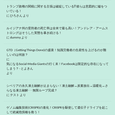
トランプ政権の関税に関する主張は破綻している⁉ 彼らは意図的に嘘をつ
いている！
に
ひろさん
より
ルイジアナ州の受刑者の死亡率は全米で最も高い！アンドレア・アームス
トロングはそうした実態を暴き続ける！
に
dummy
より
GTD（Getting Things Done)の盛衰！知識労働者の生産性を上げるのが難
しいのは何故？
に
気になるSocial-Media Giantsの行く末！Facebookは限定的な存在になって
しまう？ - とよきん
より
シベリアの永久凍土融解が止まらない！凍土融解→炭素放出→温暖化→さ
らなる凍土融解･･･無限ループ完成？
に
テスト
より
ゲノム編集技術(CRISPR)の進化！CRISPRを駆使して遺伝子ドライブを起こ
して絶滅危惧種を救う！