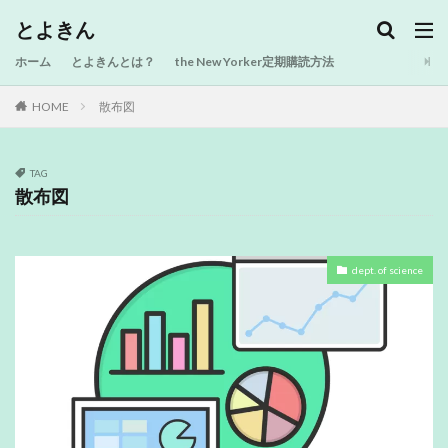
とよきん
ホーム
とよきんとは？
the New Yorker定期購読方法
HOME
散布図
TAG
散布図
dept. of science