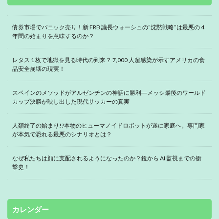
債券市場でパニック売り！新 FRB 議長ウォーシュの“沈黙戦略”は最悪の 4
年間の始まりを意味するのか？
レタス 1 枚で地獄を見る時代の到来？ 7,000 人超感染が示すアメリカの食
品安全崩壊の現実！
スペインのメソッドがアルゼンチンの神話に勝利―メッシ最後のワールド
カップ決勝が映し出した現代サッカーの真実
人類終了の始まり!?本物のヒューマノイドロボットが遂に家庭へ。専門家
が本気で恐れる最悪のシナリオとは？
なぜ私たちは顔に支配されるようになったのか？鏡から AI 監視までの衝
撃史！
カレンダー