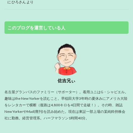
に
ひろさん
より
このブログを運営している人
佐吉兄ぃ
名古屋グランパスのファミリー（サポーター）。着用ユニはG・シャビエル。
趣味はthe New Yorkerを読むこと。早稲田大学3年時の夏休みにアメリカ大陸
をレンタカーで横断（復路は4,800キロを4日間で走破！）。その時、雑誌
New YorkerやMad(廃刊)を読み始めた。現在は東証一部上場の某純粋持株会
社に勤務。経営管理系。ハーフマラソン1時間40分。