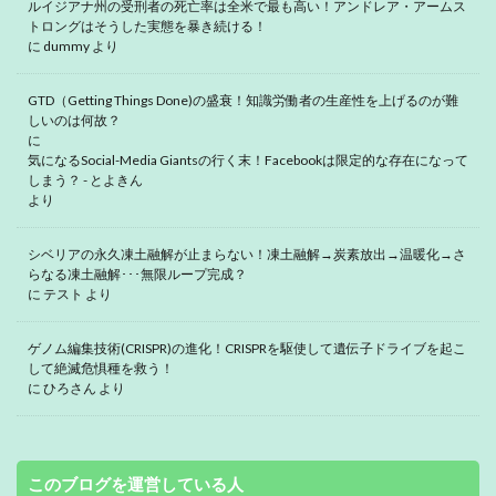
ルイジアナ州の受刑者の死亡率は全米で最も高い！アンドレア・アームス
トロングはそうした実態を暴き続ける！
に
dummy
より
GTD（Getting Things Done)の盛衰！知識労働者の生産性を上げるのが難
しいのは何故？
に
気になるSocial-Media Giantsの行く末！Facebookは限定的な存在になって
しまう？ - とよきん
より
シベリアの永久凍土融解が止まらない！凍土融解→炭素放出→温暖化→さ
らなる凍土融解･･･無限ループ完成？
に
テスト
より
ゲノム編集技術(CRISPR)の進化！CRISPRを駆使して遺伝子ドライブを起こ
して絶滅危惧種を救う！
に
ひろさん
より
このブログを運営している人