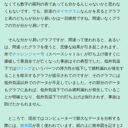
なくても数字の羅列の表であっても分かるんじゃないかと思わな
くもないです。でも、鉄道の
ダイヤグラム
なんかを見るとグラフ
と表のどちらが分かり易いかは一目瞭然ですね。間違いなくグラ
フの方が分かり易いです。
そんな分かり易いグラフですが、間違って使われると、あるい
は、間違ったグラフを使うと、悲惨な結果が引き起こされます。
米で
チャレンジャー号
（スペースシャトル）が打ち上げ後すぐに
爆破して乗員全てが亡くなった事故はその典型でした。低外気温
下では
Oリング
というパーツの弾力性が低下して燃料漏れが発生す
ることを暗示するグラフが提示されてのですが、そのグラフには
低外気温以外でのデータが不足していました。その部分のデータ
もグラフにあれば、低外気温下でのみ燃料漏れが発生しているこ
とが明確となり、低外気温下での打ち上げは強行されず、事故は
防げたかもれません。
ところで、現在ではコンピューターで膨大なデータを分析する
際には、
散布図
が良く使われています。紙の上に散布図を記すと2