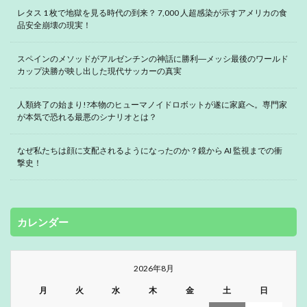
レタス 1 枚で地獄を見る時代の到来？ 7,000 人超感染が示すアメリカの食
品安全崩壊の現実！
スペインのメソッドがアルゼンチンの神話に勝利―メッシ最後のワールド
カップ決勝が映し出した現代サッカーの真実
人類終了の始まり!?本物のヒューマノイドロボットが遂に家庭へ。専門家
が本気で恐れる最悪のシナリオとは？
なぜ私たちは顔に支配されるようになったのか？鏡から AI 監視までの衝
撃史！
カレンダー
2026年8月
月
火
水
木
金
土
日