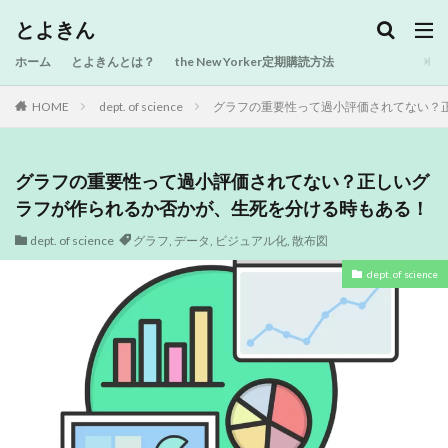
とよきん
ホーム
とよきんとは？
the New Yorker定期購読方法
HOME
dept. of science
グラフの重要性って過小評価されてない？
グラフの重要性って過小評価されてない？正しいグ
ラフが作られるか否かが、生死を分ける時もある！
dept. of science
グラフ
,
データ
,
ビジュアル化
,
散布図
dept. of science