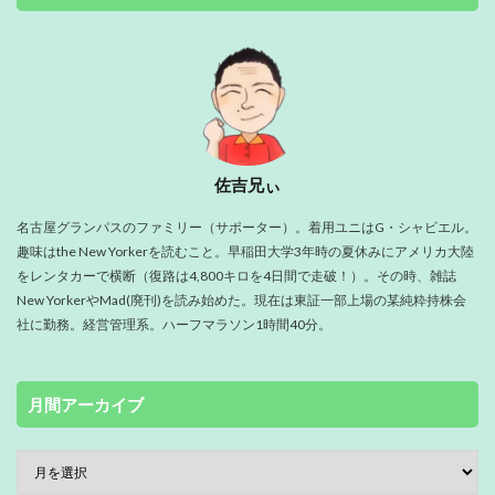
佐吉兄ぃ
名古屋グランパスのファミリー（サポーター）。着用ユニはG・シャビエル。
趣味はthe New Yorkerを読むこと。早稲田大学3年時の夏休みにアメリカ大陸
をレンタカーで横断（復路は4,800キロを4日間で走破！）。その時、雑誌
New YorkerやMad(廃刊)を読み始めた。現在は東証一部上場の某純粋持株会
社に勤務。経営管理系。ハーフマラソン1時間40分。
月間アーカイブ