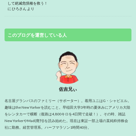
して絶滅危惧種を救う！
に
ひろさん
より
このブログを運営している人
佐吉兄ぃ
名古屋グランパスのファミリー（サポーター）。着用ユニはG・シャビエル。
趣味はthe New Yorkerを読むこと。早稲田大学3年時の夏休みにアメリカ大陸
をレンタカーで横断（復路は4,800キロを4日間で走破！）。その時、雑誌
New YorkerやMad(廃刊)を読み始めた。現在は東証一部上場の某純粋持株会
社に勤務。経営管理系。ハーフマラソン1時間40分。