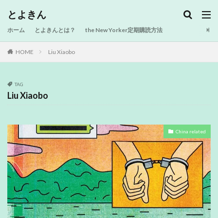
とよきん
ホーム
とよきんとは？
the New Yorker定期購読方法
HOME
Liu Xiaobo
TAG
Liu Xiaobo
China related