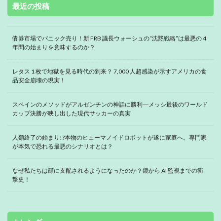
最近の投稿
債券市場でパニック売り！新 FRB 議長ウォーシュの“沈黙戦略”は最悪の 4
年間の始まりを意味するのか？
レタス 1 枚で地獄を見る時代の到来？ 7,000 人超感染が示すアメリカの食
品安全崩壊の現実！
スペインのメソッドがアルゼンチンの神話に勝利―メッシ最後のワールド
カップ決勝が映し出した現代サッカーの真実
人類終了の始まり!?本物のヒューマノイドロボットが遂に家庭へ。専門家
が本気で恐れる最悪のシナリオとは？
なぜ私たちは顔に支配されるようになったのか？鏡から AI 監視までの衝
撃史！