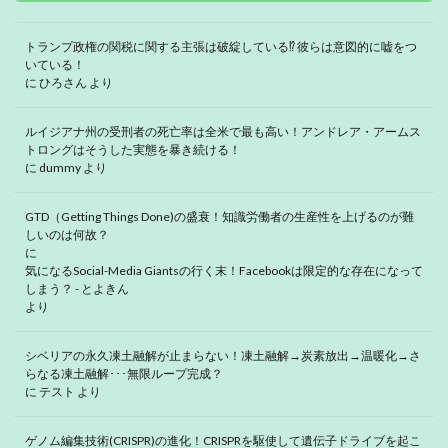
トランプ政権の関税に関する主張は破綻している⁉ 彼らは意図的に嘘をつ
いている！
に
ひろさん
より
ルイジアナ州の受刑者の死亡率は全米で最も高い！アンドレア・アームス
トロングはそうした実態を暴き続ける！
に
dummy
より
GTD（Getting Things Done)の盛衰！知識労働者の生産性を上げるのが難
しいのは何故？
に
気になるSocial-Media Giantsの行く末！Facebookは限定的な存在になって
しまう？ - とよきん
より
シベリアの永久凍土融解が止まらない！凍土融解→炭素放出→温暖化→さ
らなる凍土融解･･･無限ループ完成？
に
テスト
より
ゲノム編集技術(CRISPR)の進化！CRISPRを駆使して遺伝子ドライブを起こ