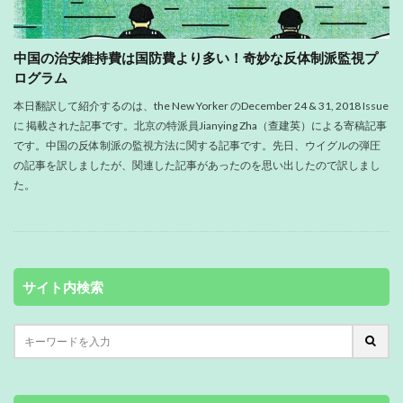
中国の治安維持費は国防費より多い！奇妙な反体制派監視プ
ログラム
本日翻訳して紹介するのは、the New Yorker のDecember 24 & 31, 2018 Issue
に 掲載された記事です。北京の特派員Jianying Zha（查建英）による寄稿記事
です。中国の反体制派の監視方法に関する記事です。先日、ウイグルの弾圧
の記事を訳しましたが、関連した記事があったのを思い出したので訳しまし
た。
サイト内検索