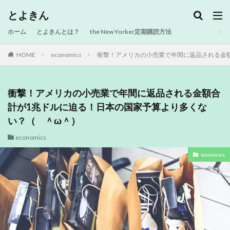
とよきん
ホーム
とよきんとは？
the New Yorker定期購読方法
HOME
economics
衝撃！アメリカの小売業で年間に返品される金
衝撃！アメリカの小売業で年間に返品される金額合
計が1兆ドルに迫る！日本の国家予算より多くな
い？（ ＾ω＾）
economics
economics