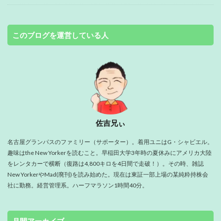
このブログを運営している人
佐吉兄ぃ
名古屋グランパスのファミリー（サポーター）。着用ユニはG・シャビエル。
趣味はthe New Yorkerを読むこと。早稲田大学3年時の夏休みにアメリカ大陸
をレンタカーで横断（復路は4,800キロを4日間で走破！）。その時、雑誌
New YorkerやMad(廃刊)を読み始めた。現在は東証一部上場の某純粋持株会
社に勤務。経営管理系。ハーフマラソン1時間40分。