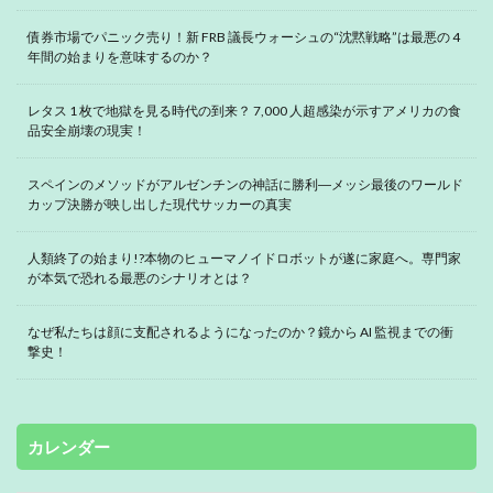
債券市場でパニック売り！新 FRB 議長ウォーシュの“沈黙戦略”は最悪の 4
年間の始まりを意味するのか？
レタス 1 枚で地獄を見る時代の到来？ 7,000 人超感染が示すアメリカの食
品安全崩壊の現実！
スペインのメソッドがアルゼンチンの神話に勝利―メッシ最後のワールド
カップ決勝が映し出した現代サッカーの真実
人類終了の始まり!?本物のヒューマノイドロボットが遂に家庭へ。専門家
が本気で恐れる最悪のシナリオとは？
なぜ私たちは顔に支配されるようになったのか？鏡から AI 監視までの衝
撃史！
カレンダー