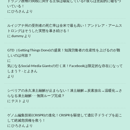
トランプ政権の関税に関する主張は破綻している⁉ 彼らは意図的に嘘をつ
いている！
に
ひろさん
より
ルイジアナ州の受刑者の死亡率は全米で最も高い！アンドレア・アームス
トロングはそうした実態を暴き続ける！
に
dummy
より
GTD（Getting Things Done)の盛衰！知識労働者の生産性を上げるのが難
しいのは何故？
に
気になるSocial-Media Giantsの行く末！Facebookは限定的な存在になって
しまう？ - とよきん
より
シベリアの永久凍土融解が止まらない！凍土融解→炭素放出→温暖化→さ
らなる凍土融解･･･無限ループ完成？
に
テスト
より
ゲノム編集技術(CRISPR)の進化！CRISPRを駆使して遺伝子ドライブを起こ
して絶滅危惧種を救う！
に
ひろさん
より