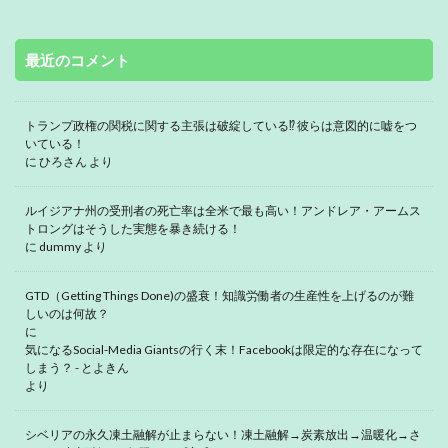
最近のコメント
トランプ政権の関税に関する主張は破綻している⁉ 彼らは意図的に嘘をつ
いている！
に
ひろさん
より
ルイジアナ州の受刑者の死亡率は全米で最も高い！アンドレア・アームス
トロングはそうした実態を暴き続ける！
に
dummy
より
GTD（Getting Things Done)の盛衰！知識労働者の生産性を上げるのが難
しいのは何故？
に
気になるSocial-Media Giantsの行く末！Facebookは限定的な存在になって
しまう？ - とよきん
より
シベリアの永久凍土融解が止まらない！凍土融解→炭素放出→温暖化→さ