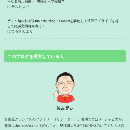
らなる凍土融解･･･無限ループ完成？
に
テスト
より
ゲノム編集技術(CRISPR)の進化！CRISPRを駆使して遺伝子ドライブを起こ
して絶滅危惧種を救う！
に
ひろさん
より
このブログを運営している人
佐吉兄ぃ
名古屋グランパスのファミリー（サポーター）。着用ユニはG・シャビエル。
趣味はthe New Yorkerを読むこと。早稲田大学3年時の夏休みにアメリカ大陸