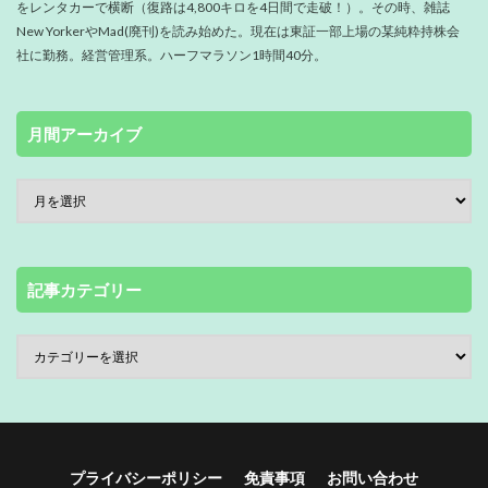
をレンタカーで横断（復路は4,800キロを4日間で走破！）。その時、雑誌
New YorkerやMad(廃刊)を読み始めた。現在は東証一部上場の某純粋持株会
社に勤務。経営管理系。ハーフマラソン1時間40分。
月間アーカイブ
記事カテゴリー
プライバシーポリシー
免責事項
お問い合わせ