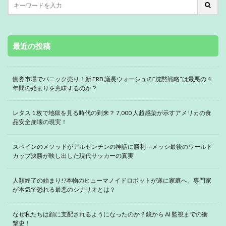
最近の投稿
債券市場でパニック売り！新 FRB 議長ウォーシュの“沈黙戦略”は最悪の 4
年間の始まりを意味するのか？
レタス 1 枚で地獄を見る時代の到来？ 7,000 人超感染が示すアメリカの食
品安全崩壊の現実！
スペインのメソッドがアルゼンチンの神話に勝利―メッシ最後のワールド
カップ決勝が映し出した現代サッカーの真実
人類終了の始まり!?本物のヒューマノイドロボットが遂に家庭へ。専門家
が本気で恐れる最悪のシナリオとは？
なぜ私たちは顔に支配されるようになったのか？鏡から AI 監視までの衝
撃史！