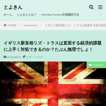
とよきん
ホーム
とよきんとは？
the New Yorker定期購読方法
HOME
economics
イギリス新首相リズ・トラスは直面する経済的
イギリス新首相リズ・トラスは直面する経済的課題
に上手く対処できるのか？たぶん無理でしょ！
economics
リズ・トラス
economics