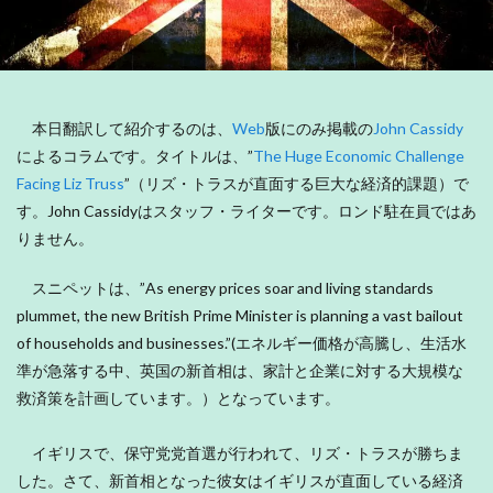
本日翻訳して紹介するのは、
Web
版にのみ掲載の
John Cassidy
によるコラムです。タイトルは、”
The Huge Economic Challenge
Facing Liz Truss
”（リズ・トラスが直面する巨大な経済的課題）で
す。John Cassidyはスタッフ・ライターです。ロンド駐在員ではあ
りません。
スニペットは、”As energy prices soar and living standards
plummet, the new British Prime Minister is planning a vast bailout
of households and businesses.”(エネルギー価格が高騰し、生活水
準が急落する中、英国の新首相は、家計と企業に対する大規模な
救済策を計画しています。）となっています。
イギリスで、保守党党首選が行われて、リズ・トラスが勝ちま
した。さて、新首相となった彼女はイギリスが直面している経済