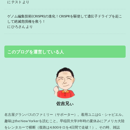
に
テスト
より
ゲノム編集技術(CRISPR)の進化！CRISPRを駆使して遺伝子ドライブを起こ
して絶滅危惧種を救う！
に
ひろさん
より
このブログを運営している人
佐吉兄ぃ
名古屋グランパスのファミリー（サポーター）。着用ユニはG・シャビエル。
趣味はthe New Yorkerを読むこと。早稲田大学3年時の夏休みにアメリカ大陸
をレンタカーで横断（復路は4,800キロを4日間で走破！）。その時、雑誌