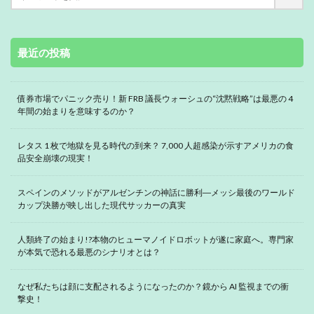
最近の投稿
債券市場でパニック売り！新 FRB 議長ウォーシュの“沈黙戦略”は最悪の 4
年間の始まりを意味するのか？
レタス 1 枚で地獄を見る時代の到来？ 7,000 人超感染が示すアメリカの食
品安全崩壊の現実！
スペインのメソッドがアルゼンチンの神話に勝利―メッシ最後のワールド
カップ決勝が映し出した現代サッカーの真実
人類終了の始まり!?本物のヒューマノイドロボットが遂に家庭へ。専門家
が本気で恐れる最悪のシナリオとは？
なぜ私たちは顔に支配されるようになったのか？鏡から AI 監視までの衝
撃史！