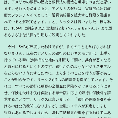
は、アメリカの銀行の歴史と銀行法の構造を考慮すべきだと思い
ます。それらを踏まえると、アメリカの銀行は、実質的に連邦政
府のフランチャイズとして、通貨供給量を拡大する権限を委譲さ
れていると解釈できます。」と、リックスは言いました。彼は私
に、1864年に制定された国法銀行法（National Bank Act）まで遡
るさまざまな法律を引用して説明してくれました。
今回、SVBが破綻したわけですが、多くのことを学ばなければ
なりません。現在のアメリカの銀行のビジネスモデルは、上手く
行っている時には特権的な地位を利用して潤い、具合が悪くなる
と政府に頼るというものです。銀行がこのようなビジネスモデル
をとらないようにするために、より多くのことを行う必要がある
ことが明らかです。リックスが1つの解決策を提案しています。そ
れは、すべての銀行に顧客の全預金に保険をかけさせるようにさ
せ、保険を受ける側は保証する預金額に応じて銀行に保険料を請
求することです。リックスは言いました、「銀行の保険を引き受
けるのは公的機関になりますが、金融システムが安定しますし、
収益もあがるでしょうから、決して納税者が損をするわけではあ