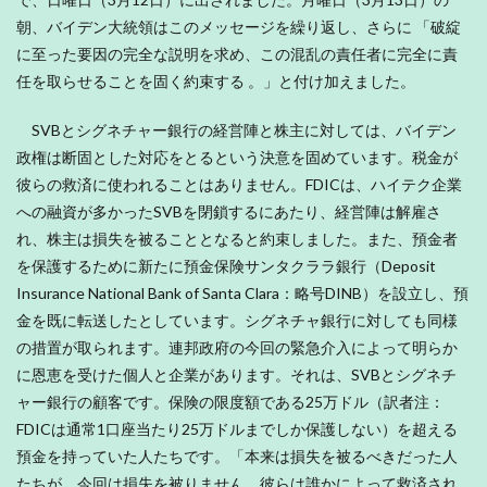
朝、バイデン大統領はこのメッセージを繰り返し、さらに 「破綻
に至った要因の完全な説明を求め、この混乱の責任者に完全に責
任を取らせることを固く約束する 。」と付け加えました。
SVBとシグネチャー銀行の経営陣と株主に対しては、バイデン
政権は断固とした対応をとるという決意を固めています。税金が
彼らの救済に使われることはありません。FDICは、ハイテク企業
への融資が多かったSVBを閉鎖するにあたり、経営陣は解雇さ
れ、株主は損失を被ることとなると約束しました。また、預金者
を保護するために新たに預金保険サンタクララ銀行（Deposit
Insurance National Bank of Santa Clara：略号DINB）を設立し、預
金を既に転送したとしています。シグネチャ銀行に対しても同様
の措置が取られます。連邦政府の今回の緊急介入によって明らか
に恩恵を受けた個人と企業があります。それは、SVBとシグネチ
ャー銀行の顧客です。保険の限度額である25万ドル（訳者注：
FDICは通常1口座当たり25万ドルまでしか保護しない）を超える
預金を持っていた人たちです。「本来は損失を被るべきだった人
たちが、今回は損失を被りません。彼らは誰かによって救済され