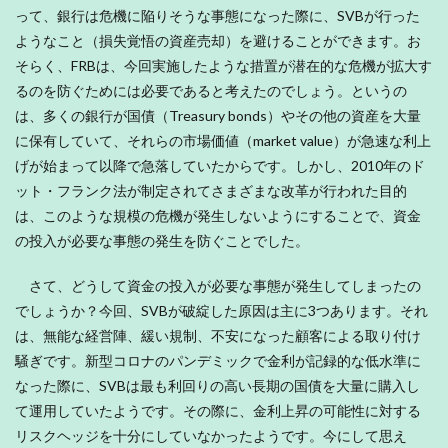
って、銀行は危機に陥りそうな事態になった際に、SVBが行った
ようなこと（損失覚悟の資産売却）を避けることができます。お
そらく、FRBは、今回実施したような措置が潜在的な危機が拡大す
るのを防ぐためには必要であると考えたのでしょう。というの
は、多くの銀行が国債（Treasury bonds）やその他の資産を大量
に保有していて、それらの市場価値（market value）が急速な利上
げが始まって以降で急落していたからです。しかし、2010年のド
ット・フランク法が制定されてさまざまな改革が行われた目的
は、このような規模の危機が発生しないようにすることで、資金
の投入が必要な事態の発生を防ぐことでした。
さて、どうして資金の投入が必要な事態が発生してしまったの
でしょうか？今回、SVBが破綻した原因は主に3つあります。それ
は、無能な経営陣、緩い規制、不安になった顧客による取り付け
騒ぎです。新型コロナのパンデミックで金利が記録的な低水準に
なった際に、SVBは最も利回りの高い長期の国債を大量に購入し
て運用していたようです。その際に、金利上昇の可能性に対する
リスクヘッジを十分にしていなかったようです。今にして思え