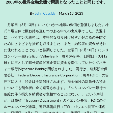
2008年の世界金融危機で問題となったことと同じです。
By
John Cassidy
March 13, 2023
月曜日（3月13日）にいくつかの地銀の株価が急落しました。株
式市場自体は概ね持ち直しつつある中での出来事でした。先週末
に、バイデン大統領は、本格的な取り付け騒ぎが起こるのを防ぐ
ためにさまざまな措置を取りました。また、納税者の資金がそれ
に使われることはないと強調しました。金曜日（3月10日）にシリ
コンバレー銀行(Silicon Valley Bank：略号SVB)を、日曜日（3月12
日）に主として暗号資産関連企業に資金を提供していたシグネチ
ャー銀行(Signature Bank)が閉鎖されました。両行は、連邦預金保
険公社（Federal Deposit Insurance Corporation：略号FDIC）の管
理下に入り、預金は全額保護されます。預金保険の対象外の預金
についても預金者に全て返還されます。「シリコンバレー銀行の
破綻に伴う損失を納税者が負担することはない。」 という声明
が、財務省（Treasury Department）のイエレン長官、FDICのグ
ルーエンバーグ総裁、連邦準備銀行（FRB）パウエル長官の連名
で、日曜日（3月12日）に出されました。月曜日（3月13日）の