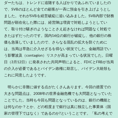
ダーたちは、トレンドに追随する人ばかりであふれていましたの
で、SVBのほとんど全ての顧客が一斉に預金を引き上げようとし
ました。それがSVBを経営破綻に追い込みました。SVB内部で財務
問題が顕在化した際には、経営陣は増資で対処しようとしてい
て、取り付け騒ぎのようなことさえ起きなければ問題なく対処で
きたはずだったのです。国内16位の銀行が破綻し、他の銀行の株
価も急落していましたので、さらなる混乱の拡大を防ぐために
は、当局は早急に介入せざるを得ない状況でした。金融用語でい
う影響波及（contagion）リスクが高まっている状況でした。日曜
日（3月12日）に発表された共同声明によると、FDICとFRBが当局
の介入が必要であるとバイデン政権に助言し、バイデン大統領も
これに同意したようです。
明らかに非難に値する点がたくさんあります。今回の措置での
大きな問題点は、2008年の世界金融危機でも大問題となっていた
ことでした。当時も今回も問題となっているのは、銀行の機能と
は何なのか？とか、どの程度まで銀行は真に独立した事業体（国
家の管理下ではなく）であるのか?ということです。「私の考えで