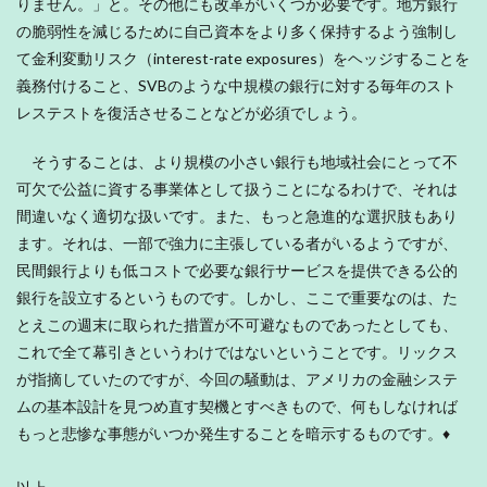
りません。」と。その他にも改革がいくつか必要です。地方銀行
の脆弱性を減じるために自己資本をより多く保持するよう強制し
て金利変動リスク（interest-rate exposures）をヘッジすることを
義務付けること、SVBのような中規模の銀行に対する毎年のスト
レステストを復活させることなどが必須でしょう。
そうすることは、より規模の小さい銀行も地域社会にとって不
可欠で公益に資する事業体として扱うことになるわけで、それは
間違いなく適切な扱いです。また、もっと急進的な選択肢もあり
ます。それは、一部で強力に主張している者がいるようですが、
民間銀行よりも低コストで必要な銀行サービスを提供できる公的
銀行を設立するというものです。しかし、ここで重要なのは、た
とえこの週末に取られた措置が不可避なものであったとしても、
これで全て幕引きというわけではないということです。リックス
が指摘していたのですが、今回の騒動は、アメリカの金融システ
ムの基本設計を見つめ直す契機とすべきもので、何もしなければ
もっと悲惨な事態がいつか発生することを暗示するものです。♦