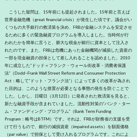
こうした疑問は、15年前にも提起されました。15年前と言えば
世界金融危機（great financial crisis）が発生した頃です。議会がい
くつもの大手銀行の救済策を決め、FRBが金融システムを安定させ
るために多くの緊急融資プログラムを導入しました。当時何が行
われたかを簡単に言うと、膨大な税金が銀行に資本として注入さ
れたのです。また、FRBは危機にあった金融機関が減損した資産の
一部を現金融資の担保として差し入れることを認めました。2010
年に成立した”ドッド＝フランク・ウォール街改革・消費者保護
法”（Dodd–Frank Wall Street Reform and Consumer Protection
Act：略して”ドット・フランク法”）によって多くの改革が為され
た目的は、このような措置が必要となる事態の発生を防ぐことで
した。しかし、日曜日（3月12日）に発表された救済策を見ると、
新たな融資手段が含まれていました。流動性対策の”バンク・ター
ム・ファンディング・プログラム”（Bank Term Funding
Program：略号はBTFM）です。それは、FRBが財務省の支援を受
けて行うもので、銀行の減損資産（impaired assets）を額面価格
（par value）で担保として受け入れるプログラムです。これによ