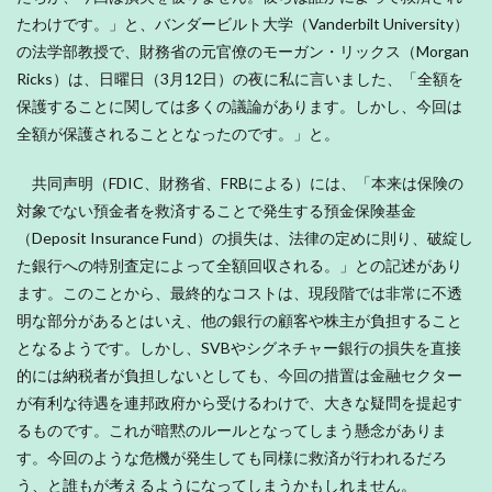
たわけです。」と、バンダービルト大学（Vanderbilt University）
の法学部教授で、財務省の元官僚のモーガン・リックス（Morgan
Ricks）は、日曜日（3月12日）の夜に私に言いました、「全額を
保護することに関しては多くの議論があります。しかし、今回は
全額が保護されることとなったのです。」と。
共同声明（FDIC、財務省、FRBによる）には、「本来は保険の
対象でない預金者を救済することで発生する預金保険基金
（Deposit Insurance Fund）の損失は、法律の定めに則り、破綻し
た銀行への特別査定によって全額回収される。」との記述があり
ます。このことから、最終的なコストは、現段階では非常に不透
明な部分があるとはいえ、他の銀行の顧客や株主が負担すること
となるようです。しかし、SVBやシグネチャー銀行の損失を直接
的には納税者が負担しないとしても、今回の措置は金融セクター
が有利な待遇を連邦政府から受けるわけで、大きな疑問を提起す
るものです。これが暗黙のルールとなってしまう懸念がありま
す。今回のような危機が発生しても同様に救済が行われるだろ
う、と誰もが考えるようになってしまうかもしれません。