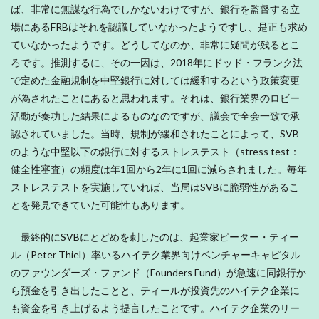
ば、非常に無謀な行為でしかないわけですが、銀行を監督する立
場にあるFRBはそれを認識していなかったようですし、是正も求め
ていなかったようです。どうしてなのか、非常に疑問が残るとこ
ろです。推測するに、その一因は、2018年にドッド・フランク法
で定めた金融規制を中堅銀行に対しては緩和するという政策変更
が為されたことにあると思われます。それは、銀行業界のロビー
活動が奏功した結果によるものなのですが、議会で全会一致で承
認されていました。当時、規制が緩和されたことによって、SVB
のような中堅以下の銀行に対するストレステスト（stress test：
健全性審査）の頻度は年1回から2年に1回に減らされました。毎年
ストレステストを実施していれば、当局はSVBに脆弱性があるこ
とを発見できていた可能性もあります。
最終的にSVBにとどめを刺したのは、起業家ピーター・ティー
ル（Peter Thiel）率いるハイテク業界向けベンチャーキャピタル
のファウンダーズ・ファンド（Founders Fund）が急速に同銀行か
ら預金を引き出したことと、ティールが投資先のハイテク企業に
も資金を引き上げるよう提言したことです。ハイテク企業のリー