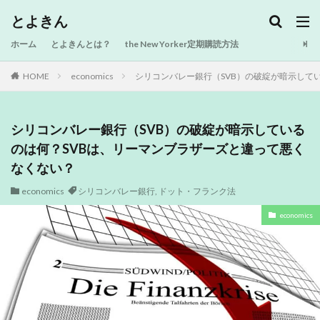
とよきん
ホーム
とよきんとは？
the New Yorker定期購読方法
HOME
economics
シリコンバレー銀行（SVB）の破綻が暗示してい
シリコンバレー銀行（SVB）の破綻が暗示している
のは何？SVBは、リーマンブラザーズと違って悪く
なくない？
economics
シリコンバレー銀行
,
ドット・フランク法
economics