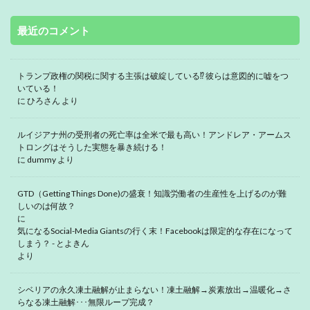
最近のコメント
トランプ政権の関税に関する主張は破綻している⁉ 彼らは意図的に嘘をつ
いている！
に
ひろさん
より
ルイジアナ州の受刑者の死亡率は全米で最も高い！アンドレア・アームス
トロングはそうした実態を暴き続ける！
に
dummy
より
GTD（Getting Things Done)の盛衰！知識労働者の生産性を上げるのが難
しいのは何故？
に
気になるSocial-Media Giantsの行く末！Facebookは限定的な存在になって
しまう？ - とよきん
より
シベリアの永久凍土融解が止まらない！凍土融解→炭素放出→温暖化→さ
らなる凍土融解･･･無限ループ完成？