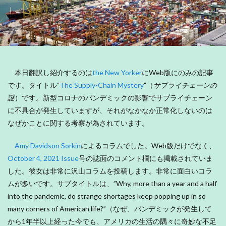
本日翻訳し紹介するのは
the New Yorker
にWeb版にのみの記事
です。タイトル”
The Supply-Chain Mystery
”（
サプライチェーンの
謎
）です。新型コロナのパンデミックの影響でサプライチェーン
に不具合が発生していますが、それがなかなか正常化しないのは
なぜかことに関する考察が為されています。
Amy Davidson Sorkin
によるコラムでした。Web版だけでなく、
October 4, 2021 Issue
号の誌面のコメント欄にも掲載されていま
した。彼女は非常に沢山コラムを投稿します。非常に面白いコラ
ムが多いです。サブタイトルは、”Why, more than a year and a half
into the pandemic, do strange shortages keep popping up in so
many corners of American life?”（なぜ、パンデミックが発生して
から1年半以上経った今でも、アメリカの生活の隅々に奇妙な不足