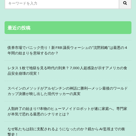
最近の投稿
債券市場でパニック売り！新 FRB 議長ウォーシュの“沈黙戦略”は最悪の 4
年間の始まりを意味するのか？
レタス 1 枚で地獄を見る時代の到来？ 7,000 人超感染が示すアメリカの食
品安全崩壊の現実！
スペインのメソッドがアルゼンチンの神話に勝利―メッシ最後のワールド
カップ決勝が映し出した現代サッカーの真実
人類終了の始まり!?本物のヒューマノイドロボットが遂に家庭へ。専門家
が本気で恐れる最悪のシナリオとは？
なぜ私たちは顔に支配されるようになったのか？鏡から AI 監視までの衝
撃史！