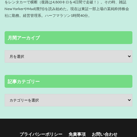
をレンタカーで横断（復路は4,800キロを4日間で走破！）。その時、雑誌
New YorkerやMad(廃刊)を読み始めた。現在は東証一部上場の某純粋持株会
社に勤務。経営管理系。ハーフマラソン1時間40分。
月間アーカイブ
記事カテゴリー
プライバシーポリシー
免責事項
お問い合わせ