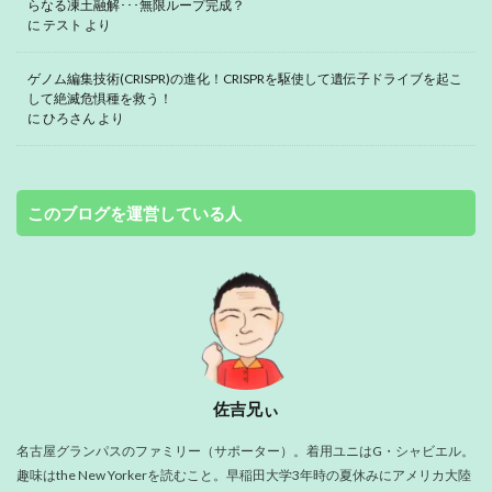
らなる凍土融解･･･無限ループ完成？
に
テスト
より
ゲノム編集技術(CRISPR)の進化！CRISPRを駆使して遺伝子ドライブを起こ
して絶滅危惧種を救う！
に
ひろさん
より
このブログを運営している人
佐吉兄ぃ
名古屋グランパスのファミリー（サポーター）。着用ユニはG・シャビエル。
趣味はthe New Yorkerを読むこと。早稲田大学3年時の夏休みにアメリカ大陸