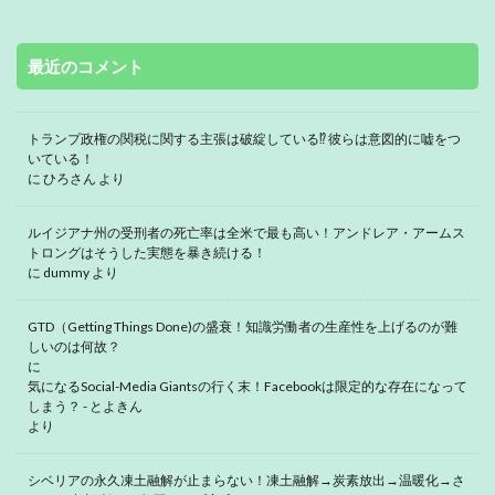
最近のコメント
トランプ政権の関税に関する主張は破綻している⁉ 彼らは意図的に嘘をつ
いている！
に
ひろさん
より
ルイジアナ州の受刑者の死亡率は全米で最も高い！アンドレア・アームス
トロングはそうした実態を暴き続ける！
に
dummy
より
GTD（Getting Things Done)の盛衰！知識労働者の生産性を上げるのが難
しいのは何故？
に
気になるSocial-Media Giantsの行く末！Facebookは限定的な存在になって
しまう？ - とよきん
より
シベリアの永久凍土融解が止まらない！凍土融解→炭素放出→温暖化→さ