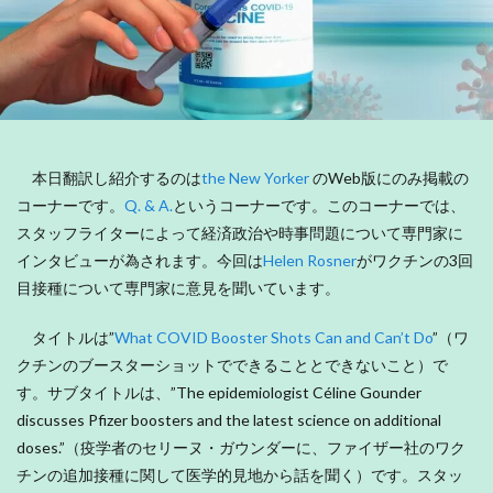
本日翻訳し紹介するのは
the New Yorker
のWeb版にのみ掲載の
コーナーです。
Q. & A.
というコーナーです。このコーナーでは、
スタッフライターによって経済政治や時事問題について専門家に
インタビューが為されます。今回は
Helen Rosner
がワクチンの3回
目接種について専門家に意見を聞いています。
タイトルは”
What COVID Booster Shots Can and Can’t Do
”（ワ
クチンのブースターショットでできることとできないこと）で
す。サブタイトルは、”The epidemiologist Céline Gounder
discusses Pfizer boosters and the latest science on additional
doses.”（疫学者のセリーヌ・ガウンダーに、ファイザー社のワク
チンの追加接種に関して医学的見地から話を聞く）です。スタッ