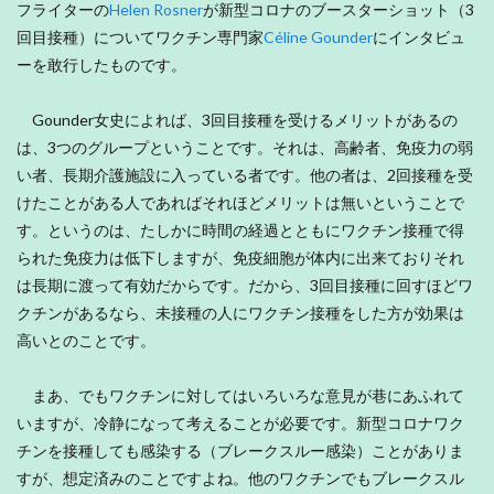
フライターの
Helen Rosner
が新型コロナのブースターショット（3
回目接種）についてワクチン専門家
Céline Gounder
にインタビュ
ーを敢行したものです。
Gounder女史によれば、3回目接種を受けるメリットがあるの
は、3つのグループということです。それは、高齢者、免疫力の弱
い者、長期介護施設に入っている者です。他の者は、2回接種を受
けたことがある人であればそれほどメリットは無いということで
す。というのは、たしかに時間の経過とともにワクチン接種で得
られた免疫力は低下しますが、免疫細胞が体内に出来ておりそれ
は長期に渡って有効だからです。だから、3回目接種に回すほどワ
クチンがあるなら、未接種の人にワクチン接種をした方が効果は
高いとのことです。
まあ、でもワクチンに対してはいろいろな意見が巷にあふれて
いますが、冷静になって考えることが必要です。新型コロナワク
チンを接種しても感染する（ブレークスルー感染）ことがありま
すが、想定済みのことですよね。他のワクチンでもブレークスル