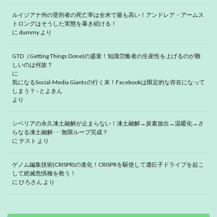
ルイジアナ州の受刑者の死亡率は全米で最も高い！アンドレア・アームス
トロングはそうした実態を暴き続ける！
に
dummy
より
GTD（Getting Things Done)の盛衰！知識労働者の生産性を上げるのが難
しいのは何故？
に
気になるSocial-Media Giantsの行く末！Facebookは限定的な存在になって
しまう？ - とよきん
より
シベリアの永久凍土融解が止まらない！凍土融解→炭素放出→温暖化→さ
らなる凍土融解･･･無限ループ完成？
に
テスト
より
ゲノム編集技術(CRISPR)の進化！CRISPRを駆使して遺伝子ドライブを起こ
して絶滅危惧種を救う！
に
ひろさん
より