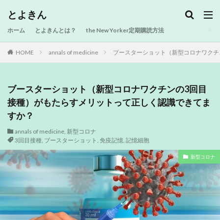
とよきん
ホーム
とよきんとは？
the New Yorker定期購読方法
HOME
annals of medicine
ブースターショット（新型コロナワクチ
ブースターショット（新型コロナワクチンの3回目
接種）がもたらすメリットって正しく認識できてま
すか？
annals of medicine
,
新型コロナ
3回目接種
,
ブースターショット
,
免疫記憶
,
記憶細胞
新型コロナ