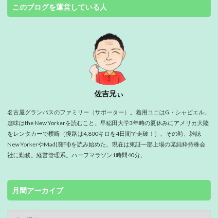
このブログを運営している人
佐吉兄ぃ
名古屋グランパスのファミリー（サポーター）。着用ユニはG・シャビエル。
趣味はthe New Yorkerを読むこと。早稲田大学3年時の夏休みにアメリカ大陸
をレンタカーで横断（復路は4,800キロを4日間で走破！）。その時、雑誌
New YorkerやMad(廃刊)を読み始めた。現在は東証一部上場の某純粋持株会
社に勤務。経営管理系。ハーフマラソン1時間40分。
月間アーカイブ