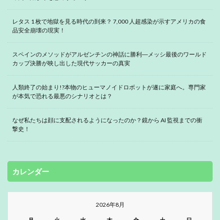
レタス 1 枚で地獄を見る時代の到来？ 7,000 人超感染が示すアメリカの食
品安全崩壊の現実！
スペインのメソッドがアルゼンチンの神話に勝利―メッシ最後のワールド
カップ決勝が映し出した現代サッカーの真実
人類終了の始まり!?本物のヒューマノイドロボットが遂に家庭へ。専門家
が本気で恐れる最悪のシナリオとは？
なぜ私たちは顔に支配されるようになったのか？鏡から AI 監視までの衝
撃史！
カレンダー
2026年8月