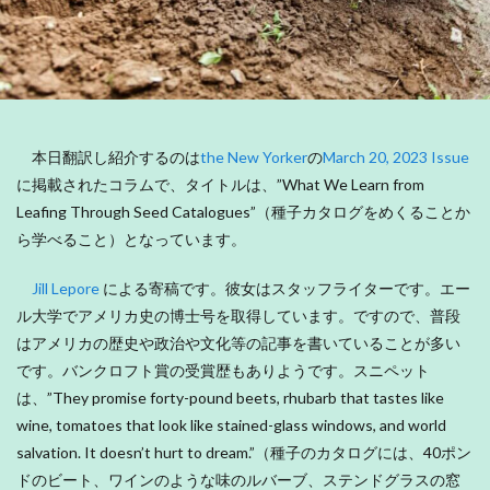
本日翻訳し紹介するのは
the New Yorker
の
March
20, 2023 Issue
に掲載されたコラムで、タイトルは、”What We Learn from
Leafing Through Seed Catalogues”（種子カタログをめくることか
ら学べること）となっています。
Jill Lepore
による寄稿です。彼女はスタッフライターです。エー
ル大学でアメリカ史の博士号を取得しています。ですので、普段
はアメリカの歴史や政治や文化等の記事を書いていることが多い
です。バンクロフト賞の受賞歴もありようです。スニペット
は、”They promise forty-pound beets, rhubarb that tastes like
wine, tomatoes that look like stained-glass windows, and world
salvation. It doesn’t hurt to dream.”（種子のカタログには、40ポン
ドのビート、ワインのような味のルバーブ、ステンドグラスの窓