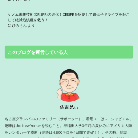
ゲノム編集技術(CRISPR)の進化！CRISPRを駆使して遺伝子ドライブを起こ
して絶滅危惧種を救う！
に
ひろさん
より
このブログを運営している人
佐吉兄ぃ
名古屋グランパスのファミリー（サポーター）。着用ユニはG・シャビエル。
趣味はthe New Yorkerを読むこと。早稲田大学3年時の夏休みにアメリカ大陸
をレンタカーで横断（復路は4,800キロを4日間で走破！）。その時、雑誌