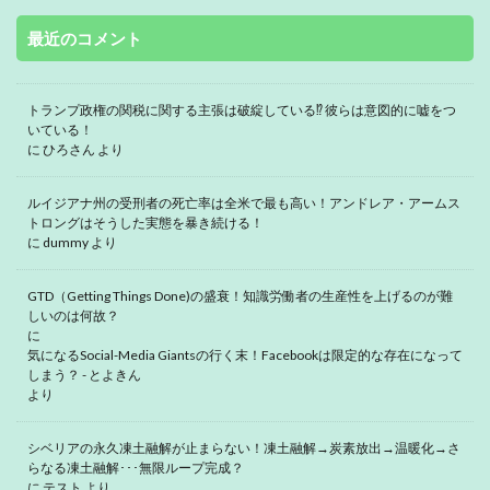
最近のコメント
トランプ政権の関税に関する主張は破綻している⁉ 彼らは意図的に嘘をつ
いている！
に
ひろさん
より
ルイジアナ州の受刑者の死亡率は全米で最も高い！アンドレア・アームス
トロングはそうした実態を暴き続ける！
に
dummy
より
GTD（Getting Things Done)の盛衰！知識労働者の生産性を上げるのが難
しいのは何故？
に
気になるSocial-Media Giantsの行く末！Facebookは限定的な存在になって
しまう？ - とよきん
より
シベリアの永久凍土融解が止まらない！凍土融解→炭素放出→温暖化→さ
らなる凍土融解･･･無限ループ完成？
に
テスト
より