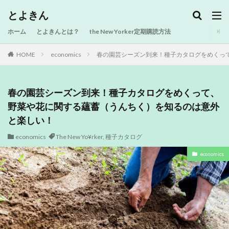
とよきん
ホーム
とよきんとは？
the New Yorker定期購読方法
HOME
economics
春の園芸シーズン到来！種子カタログをめくっ
春の園芸シーズン到来！種子カタログをめくって、
野菜や花に関する蘊蓄（うんちく）を知るのは意外
と楽しい！
economics
The New Yo¥rker
,
種子カタログ
economics