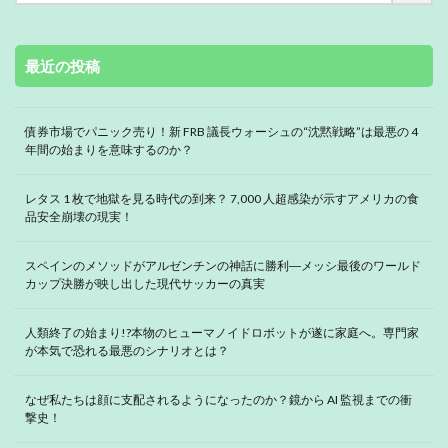
最近の投稿
債券市場でパニック売り！新 FRB 議長ウォーシュの“沈黙戦略”は最悪の 4
年間の始まりを意味するのか？
レタス 1 枚で地獄を見る時代の到来？ 7,000 人超感染が示すアメリカの食
品安全崩壊の現実！
スペインのメソッドがアルゼンチンの神話に勝利―メッシ最後のワールド
カップ決勝が映し出した現代サッカーの真実
人類終了の始まり!?本物のヒューマノイドロボットが遂に家庭へ。専門家
が本気で恐れる最悪のシナリオとは？
なぜ私たちは顔に支配されるようになったのか？鏡から AI 監視までの衝
撃史！