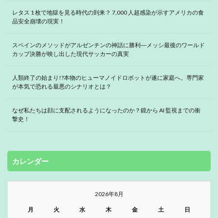
レタス 1 枚で地獄を見る時代の到来？ 7,000 人超感染が示すアメリカの食
品安全崩壊の現実！
スペインのメソッドがアルゼンチンの神話に勝利―メッシ最後のワールド
カップ決勝が映し出した現代サッカーの真実
人類終了の始まり!?本物のヒューマノイドロボットが遂に家庭へ。専門家
が本気で恐れる最悪のシナリオとは？
なぜ私たちは顔に支配されるようになったのか？鏡から AI 監視までの衝
撃史！
カレンダー
2026年8月
月
火
水
木
金
土
日