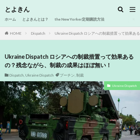
とよきん
ホーム
とよきんとは？
the New Yorker定期購読方法
HOME
Dispatch
Ukraine Dispatch ロシアへの制裁措置っ
Ukraine Dispatch ロシアへの制裁措置って効果ある
の？残念ながら、制裁の成果はほぼ無い！
Dispatch
,
Ukraine Dispatch
プーチン
,
制裁
Ukraine Dispatch