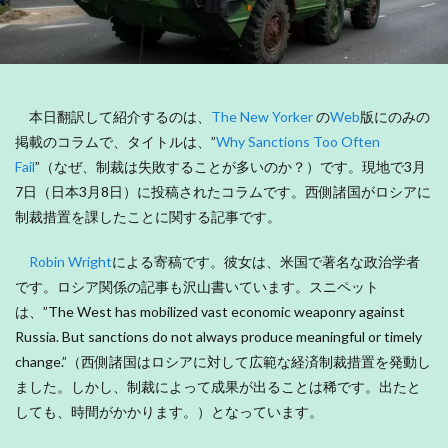
本日翻訳して紹介するのは、
The New Yorker
の
Web
版にのみの
掲載のコラムで、タイトルは、”
Why Sanctions Too Often
Fail
”（なぜ、制裁は失敗することが多いのか？）です。現地で3月
7日（日本3月8日）に投稿されたコラムです。西側諸国がロシアに
制裁措置を課したことに関する記事です。
Robin Wright
による寄稿です。彼女は、米国で著名な政治学者
です。ロシア関係の記事も沢山書いています。スニペット
は、”The West has mobilized vast economic weaponry against
Russia. But sanctions do not always produce meaningful or timely
change.”（西側諸国はロシアに対して広範な経済制裁措置を発動し
ました。しかし、制裁によって成果が出ることは稀です。出たと
しても、時間がかかります。）となっています。