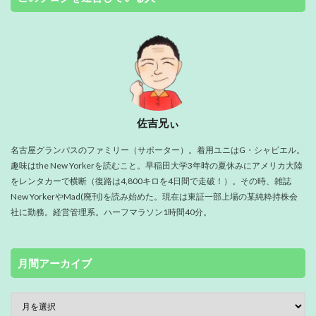
佐吉兄ぃ
名古屋グランパスのファミリー（サポーター）。着用ユニはG・シャビエル。
趣味はthe New Yorkerを読むこと。早稲田大学3年時の夏休みにアメリカ大陸
をレンタカーで横断（復路は4,800キロを4日間で走破！）。その時、雑誌
New YorkerやMad(廃刊)を読み始めた。現在は東証一部上場の某純粋持株会
社に勤務。経営管理系。ハーフマラソン1時間40分。
月間アーカイブ