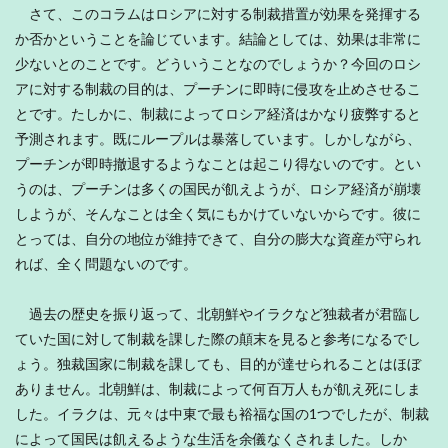
さて、このコラムはロシアに対する制裁措置が効果を発揮する
か否かということを論じています。結論としては、効果は非常に
少ないとのことです。どういうことなのでしょうか？今回のロシ
アに対する制裁の目的は、プーチンに即時に侵攻を止めさせるこ
とです。たしかに、制裁によってロシア経済はかなり疲弊すると
予測されます。既にループルは暴落しています。しかしながら、
プーチンが即時撤退するようなことは起こり得ないのです。とい
うのは、プーチンは多くの国民が飢えようが、ロシア経済が崩壊
しようが、そんなことは全く気にもかけていないからです。彼に
とっては、自分の地位が維持できて、自分の膨大な資産が守られ
れば、全く問題ないのです。
過去の歴史を振り返って、北朝鮮やイラクなど独裁者が君臨し
ていた国に対して制裁を課した際の顛末を見ると参考になるでし
ょう。独裁国家に制裁を課しても、目的が達せられることはほぼ
ありません。北朝鮮は、制裁によって何百万人もが飢え死にしま
した。イラクは、元々は中東で最も裕福な国の1つでしたが、制裁
によって国民は飢えるような生活を余儀なくされました。しか