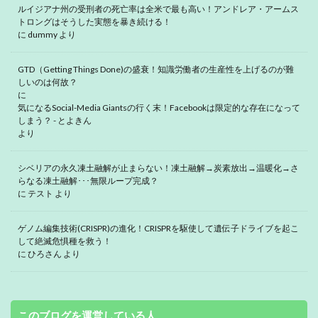
ルイジアナ州の受刑者の死亡率は全米で最も高い！アンドレア・アームス
トロングはそうした実態を暴き続ける！
に
dummy
より
GTD（Getting Things Done)の盛衰！知識労働者の生産性を上げるのが難
しいのは何故？
に
気になるSocial-Media Giantsの行く末！Facebookは限定的な存在になって
しまう？ - とよきん
より
シベリアの永久凍土融解が止まらない！凍土融解→炭素放出→温暖化→さ
らなる凍土融解･･･無限ループ完成？
に
テスト
より
ゲノム編集技術(CRISPR)の進化！CRISPRを駆使して遺伝子ドライブを起こ
して絶滅危惧種を救う！
に
ひろさん
より
このブログを運営している人