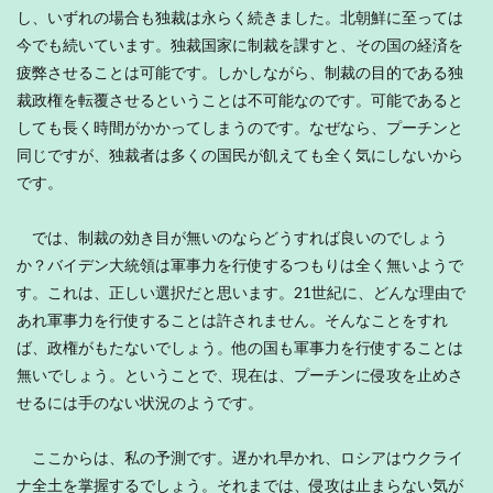
し、いずれの場合も独裁は永らく続きました。北朝鮮に至っては
今でも続いています。独裁国家に制裁を課すと、その国の経済を
疲弊させることは可能です。しかしながら、制裁の目的である独
裁政権を転覆させるということは不可能なのです。可能であると
しても長く時間がかかってしまうのです。なぜなら、プーチンと
同じですが、独裁者は多くの国民が飢えても全く気にしないから
です。
では、制裁の効き目が無いのならどうすれば良いのでしょう
か？バイデン大統領は軍事力を行使するつもりは全く無いようで
す。これは、正しい選択だと思います。21世紀に、どんな理由で
あれ軍事力を行使することは許されません。そんなことをすれ
ば、政権がもたないでしょう。他の国も軍事力を行使することは
無いでしょう。ということで、現在は、プーチンに侵攻を止めさ
せるには手のない状況のようです。
ここからは、私の予測です。遅かれ早かれ、ロシアはウクライ
ナ全土を掌握するでしょう。それまでは、侵攻は止まらない気が