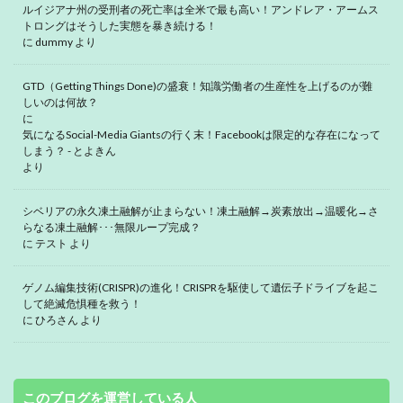
ルイジアナ州の受刑者の死亡率は全米で最も高い！アンドレア・アームス
トロングはそうした実態を暴き続ける！
に
dummy
より
GTD（Getting Things Done)の盛衰！知識労働者の生産性を上げるのが難
しいのは何故？
に
気になるSocial-Media Giantsの行く末！Facebookは限定的な存在になって
しまう？ - とよきん
より
シベリアの永久凍土融解が止まらない！凍土融解→炭素放出→温暖化→さ
らなる凍土融解･･･無限ループ完成？
に
テスト
より
ゲノム編集技術(CRISPR)の進化！CRISPRを駆使して遺伝子ドライブを起こ
して絶滅危惧種を救う！
に
ひろさん
より
このブログを運営している人