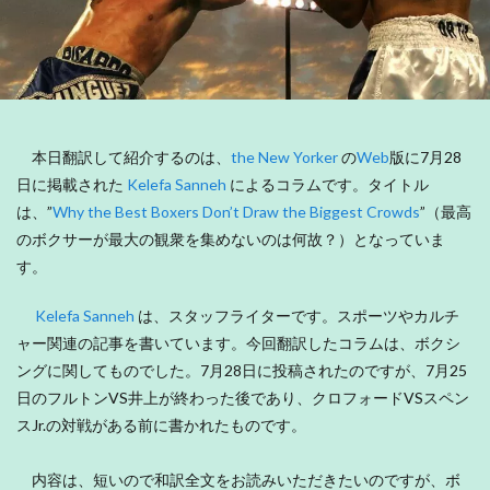
本日翻訳して紹介するのは、
the New Yorker
の
Web
版に7月28
日に掲載された
Kelefa Sanneh
によるコラムです。タイトル
は、”
Why the Best Boxers Don’t Draw the Biggest Crowds
”（最高
のボクサーが最大の観衆を集めないのは何故？）となっていま
す。
Kelefa Sanneh
は、スタッフライターです。スポーツやカルチ
ャー関連の記事を書いています。今回翻訳したコラムは、ボクシ
ングに関してものでした。7月28日に投稿されたのですが、7月25
日のフルトンVS井上が終わった後であり、クロフォードVSスペン
スJr.の対戦がある前に書かれたものです。
内容は、短いので和訳全文をお読みいただきたいのですが、ボ