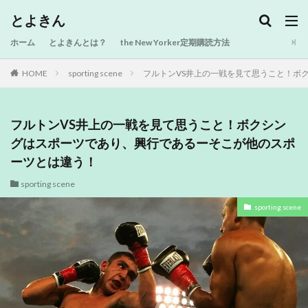
とよきん
ホーム
とよきんとは？
the New Yorker定期購読方法
HOME
sporting scene
フルトンVS井上の一戦を見て思うこと！ボ
フルトンVS井上の一戦を見て思うこと！ボクシン
グはスポーツであり、興行であるーそこが他のスポ
ーツとは違う！
sporting scene
sporting scene