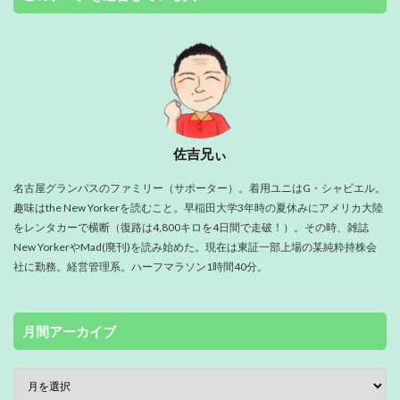
佐吉兄ぃ
名古屋グランパスのファミリー（サポーター）。着用ユニはG・シャビエル。
趣味はthe New Yorkerを読むこと。早稲田大学3年時の夏休みにアメリカ大陸
をレンタカーで横断（復路は4,800キロを4日間で走破！）。その時、雑誌
New YorkerやMad(廃刊)を読み始めた。現在は東証一部上場の某純粋持株会
社に勤務。経営管理系。ハーフマラソン1時間40分。
月間アーカイブ