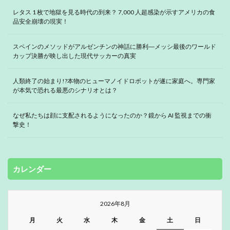
レタス 1 枚で地獄を見る時代の到来？ 7,000 人超感染が示すアメリカの食
品安全崩壊の現実！
スペインのメソッドがアルゼンチンの神話に勝利―メッシ最後のワールド
カップ決勝が映し出した現代サッカーの真実
人類終了の始まり!?本物のヒューマノイドロボットが遂に家庭へ。専門家
が本気で恐れる最悪のシナリオとは？
なぜ私たちは顔に支配されるようになったのか？鏡から AI 監視までの衝
撃史！
カレンダー
2026年8月
月
火
水
木
金
土
日