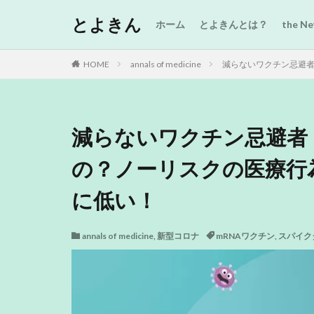
とよきん
ホーム
とよきんとは？
the 
HOME
annals of medicine
減らないワクチン忌避者
減らないワクチン忌避者
の？ノーリスクの医療行
に低い！
annals of medicine
,
新型コロナ
mRNAワクチン
,
スパイク