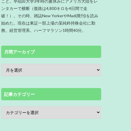
こと。早稲田大学3年時の夏休みにアメリカ大陸をレ
ンタカーで横断（復路は4,800キロを4日間で走
破！）。その時、雑誌New YorkerやMad(廃刊)を読み
始めた。現在は東証一部上場の某純粋持株会社に勤
務。経営管理系。ハーフマラソン1時間40分。
月間アーカイブ
記事カテゴリー