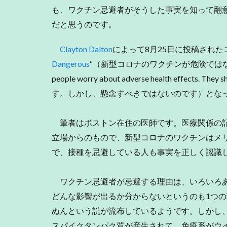
も、ワクチン忌避者がそうした事実を知って翻
だと思うのです。
Clayton Dalton
によって8月25日に投稿され
Dangerous
“（新型コロナのワクチンが危険ではない理由
people worry about adverse health eff
す。しかし、懸念すべきではないのです）とな
筆者はボストン在住の医師です。医療関係の記
立場からのもので、新型コロナのワクチンはメ
で、接種を忌避している人も事実を正しく認識
ワクチン忌避者が忌避する理由は、いろいろあ
どんな影響が出るか分からないというのも1つの
ぬんという説が流布しているようです。しかし、
スパイクタンパク質が産生されて、免疫系がウ