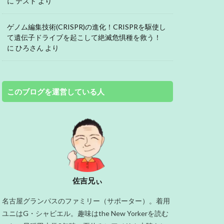
に
テスト
より
ゲノム編集技術(CRISPR)の進化！CRISPRを駆使し
て遺伝子ドライブを起こして絶滅危惧種を救う！
に
ひろさん
より
このブログを運営している人
佐吉兄ぃ
名古屋グランパスのファミリー（サポーター）。着用
ユニはG・シャビエル。趣味はthe New Yorkerを読む