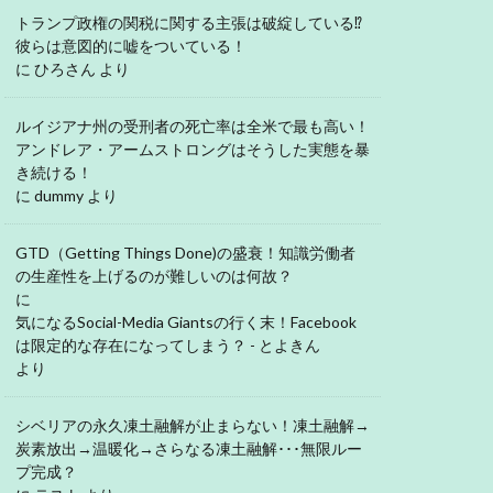
トランプ政権の関税に関する主張は破綻している⁉
彼らは意図的に嘘をついている！
に
ひろさん
より
ルイジアナ州の受刑者の死亡率は全米で最も高い！
アンドレア・アームストロングはそうした実態を暴
き続ける！
に
dummy
より
GTD（Getting Things Done)の盛衰！知識労働者
の生産性を上げるのが難しいのは何故？
に
気になるSocial-Media Giantsの行く末！Facebook
は限定的な存在になってしまう？ - とよきん
より
シベリアの永久凍土融解が止まらない！凍土融解→
炭素放出→温暖化→さらなる凍土融解･･･無限ルー
プ完成？