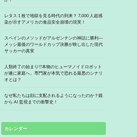
レタス 1 枚で地獄を見る時代の到来？ 7,000 人超感
染が示すアメリカの食品安全崩壊の現実！
スペインのメソッドがアルゼンチンの神話に勝利―
メッシ最後のワールドカップ決勝が映し出した現代
サッカーの真実
人類終了の始まり!?本物のヒューマノイドロボット
が遂に家庭へ。専門家が本気で恐れる最悪のシナリ
オとは？
なぜ私たちは顔に支配されるようになったのか？鏡
から AI 監視までの衝撃史！
カレンダー