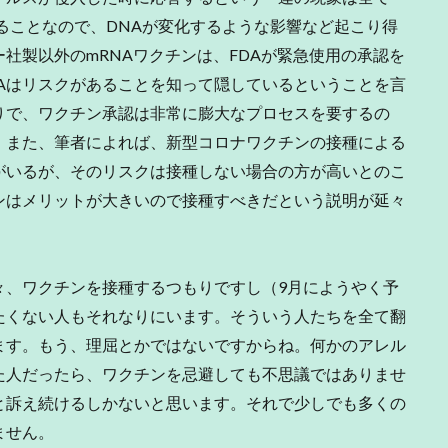
ることなので、DNAが変化するような影響など起こり得
社製以外のmRNAワクチンは、FDAが緊急使用の承認を
Aはリスクがあることを知って隠しているということを言
りで、ワクチン承認は非常に膨大なプロセスを要するの
。また、筆者によれば、新型コロナワクチンの接種による
がいるが、そのリスクは接種しない場合の方が高いとのこ
ンはメリットが大きいので接種すべきだという説明が延々
、ワクチンを接種するつもりですし（9月にようやく予
たくない人もそれなりにいます。そういう人たちを全て翻
ます。もう、理屈とかではないですからね。何かのアレル
た人だったら、ワクチンを忌避しても不思議ではありませ
と訴え続けるしかないと思います。それで少しでも多くの
ません。