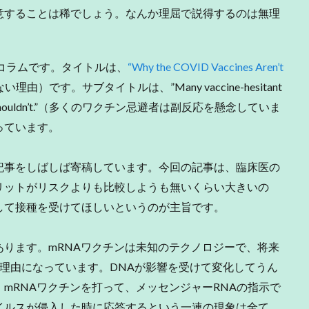
意することは稀でしょう。なんか理屈で説得するのは無理
たコラムです。タイトルは、
“Why the COVID Vaccines Aren’t
）です。サブタイトルは、”Many vaccine-hesitant
ects. They shouldn’t.”（多くのワクチン忌避者は副反応を懸念していま
っています。
事をしばしば寄稿しています。今回の記事は、臨床医の
リットがリスクよりも比較しようも無いくらい大きいの
して接種を受けてほしいというのが主旨です。
ります。mRNAワクチンは未知のテクノロジーで、将来
理由になっています。DNAが影響を受けて変化してうん
mRNAワクチンを打って、メッセンジャーRNAの指示で
イルスが侵入した時に応答するという一連の現象は全て