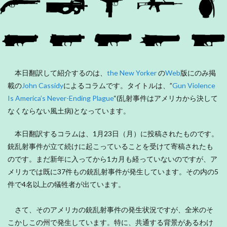
本日翻訳して紹介するのは、
the New Yorker
の
Web
版にのみ掲
載の
John Cassidy
によるコラムです。タイトルは、”
Gun Violence
Is America’s Never-Ending Plague
“(乱射事件はアメリカから決して
なくならない風土病)となっています。
本日翻訳するコラムは、1月23日（月）に投稿されたものです。
銃乱射事件が立て続けに起こっていることを受けて寄稿されたも
のです。まだ新年に入ってから1カ月も経っていないのですが、ア
メリカでは既に37件もの銃乱射事件が発生しています。その内の5
件で4名以上の犠牲者が出ています。
さて、そのアメリカの銃乱射事件の発生状況ですが、全米のそ
こかしこの州で発生しています。特に、共通する背景があるわけ