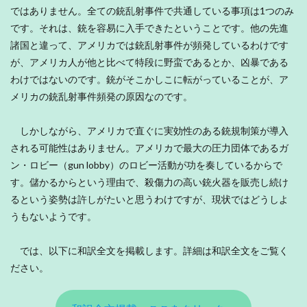
ではありません。全ての銃乱射事件で共通している事項は1つのみ
です。それは、銃を容易に入手できたということです。他の先進
諸国と違って、アメリカでは銃乱射事件が頻発しているわけです
が、アメリカ人が他と比べて特段に野蛮であるとか、凶暴である
わけではないのです。銃がそこかしこに転がっていることが、ア
メリカの銃乱射事件頻発の原因なのです。
しかしながら、アメリカで直ぐに実効性のある銃規制策が導入
される可能性はありません。アメリカで最大の圧力団体であるガ
ン・ロビー（gun lobby）のロビー活動が功を奏しているからで
す。儲かるからという理由で、殺傷力の高い銃火器を販売し続け
るという姿勢は許しがたいと思うわけですが、現状ではどうしよ
うもないようです。
では、以下に和訳全文を掲載します。詳細は和訳全文をご覧く
ださい。