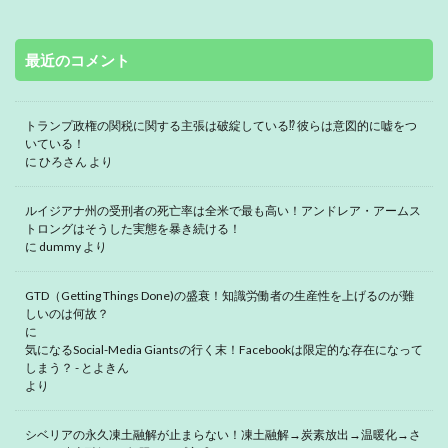
最近のコメント
トランプ政権の関税に関する主張は破綻している⁉ 彼らは意図的に嘘をつ
いている！
に
ひろさん
より
ルイジアナ州の受刑者の死亡率は全米で最も高い！アンドレア・アームス
トロングはそうした実態を暴き続ける！
に
dummy
より
GTD（Getting Things Done)の盛衰！知識労働者の生産性を上げるのが難
しいのは何故？
に
気になるSocial-Media Giantsの行く末！Facebookは限定的な存在になって
しまう？ - とよきん
より
シベリアの永久凍土融解が止まらない！凍土融解→炭素放出→温暖化→さ