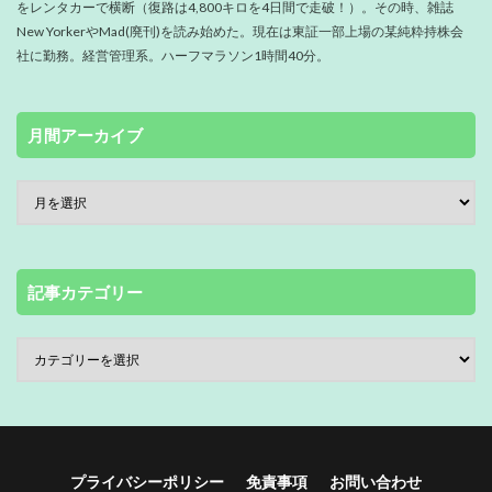
をレンタカーで横断（復路は4,800キロを4日間で走破！）。その時、雑誌
New YorkerやMad(廃刊)を読み始めた。現在は東証一部上場の某純粋持株会
社に勤務。経営管理系。ハーフマラソン1時間40分。
月間アーカイブ
記事カテゴリー
プライバシーポリシー
免責事項
お問い合わせ