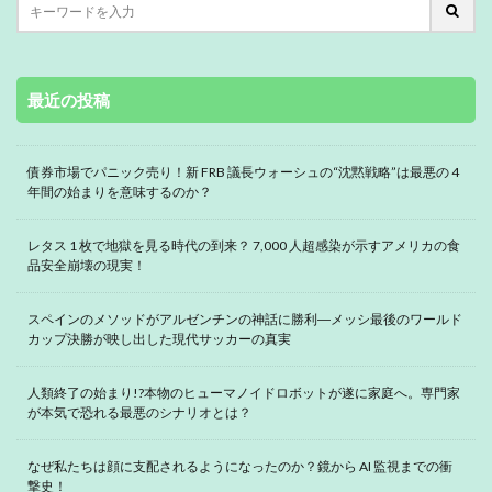
最近の投稿
債券市場でパニック売り！新 FRB 議長ウォーシュの“沈黙戦略”は最悪の 4
年間の始まりを意味するのか？
レタス 1 枚で地獄を見る時代の到来？ 7,000 人超感染が示すアメリカの食
品安全崩壊の現実！
スペインのメソッドがアルゼンチンの神話に勝利―メッシ最後のワールド
カップ決勝が映し出した現代サッカーの真実
人類終了の始まり!?本物のヒューマノイドロボットが遂に家庭へ。専門家
が本気で恐れる最悪のシナリオとは？
なぜ私たちは顔に支配されるようになったのか？鏡から AI 監視までの衝
撃史！