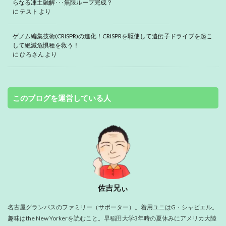
らなる凍土融解･･･無限ループ完成？
に
テスト
より
ゲノム編集技術(CRISPR)の進化！CRISPRを駆使して遺伝子ドライブを起こ
して絶滅危惧種を救う！
に
ひろさん
より
このブログを運営している人
佐吉兄ぃ
名古屋グランパスのファミリー（サポーター）。着用ユニはG・シャビエル。
趣味はthe New Yorkerを読むこと。早稲田大学3年時の夏休みにアメリカ大陸