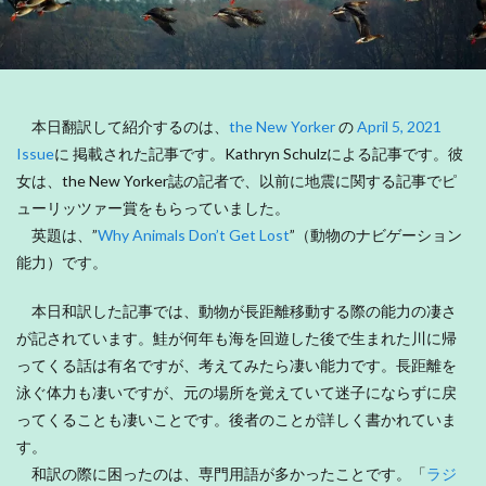
本日翻訳して紹介するのは、
the New Yorker
の
April 5, 2021
Issue
に 掲載された記事です。Kathryn Schulzによる記事です。彼
女は、the New Yorker誌の記者で、以前に地震に関する記事でピ
ューリッツァー賞をもらっていました。
英題は、”
Why Animals Don’t Get Lost
”（動物のナビゲーション
能力）です。
本日和訳した記事では、動物が長距離移動する際の能力の凄さ
が記されています。鮭が何年も海を回遊した後で生まれた川に帰
ってくる話は有名ですが、考えてみたら凄い能力です。長距離を
泳ぐ体力も凄いですが、元の場所を覚えていて迷子にならずに戻
ってくることも凄いことです。後者のことが詳しく書かれていま
す。
和訳の際に困ったのは、専門用語が多かったことです。「
ラジ