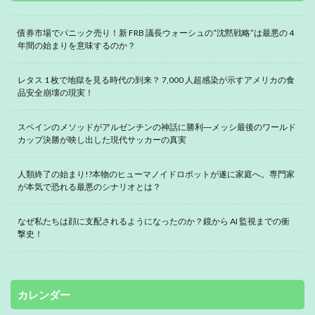
債券市場でパニック売り！新 FRB 議長ウォーシュの“沈黙戦略”は最悪の 4
年間の始まりを意味するのか？
レタス 1 枚で地獄を見る時代の到来？ 7,000 人超感染が示すアメリカの食
品安全崩壊の現実！
スペインのメソッドがアルゼンチンの神話に勝利―メッシ最後のワールド
カップ決勝が映し出した現代サッカーの真実
人類終了の始まり!?本物のヒューマノイドロボットが遂に家庭へ。専門家
が本気で恐れる最悪のシナリオとは？
なぜ私たちは顔に支配されるようになったのか？鏡から AI 監視までの衝
撃史！
カレンダー