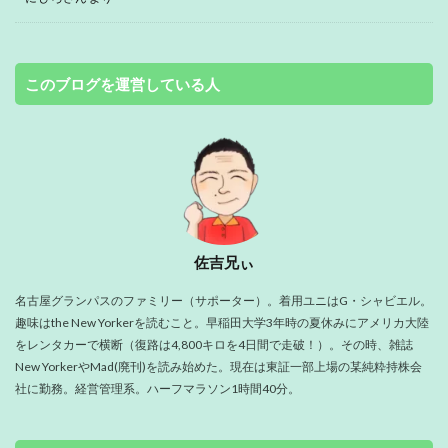
このブログを運営している人
佐吉兄ぃ
名古屋グランパスのファミリー（サポーター）。着用ユニはG・シャビエル。
趣味はthe New Yorkerを読むこと。早稲田大学3年時の夏休みにアメリカ大陸
をレンタカーで横断（復路は4,800キロを4日間で走破！）。その時、雑誌
New YorkerやMad(廃刊)を読み始めた。現在は東証一部上場の某純粋持株会
社に勤務。経営管理系。ハーフマラソン1時間40分。