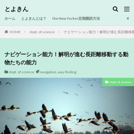
とよきん
ホーム
とよきんとは？
the New Yorker定期購読方法
HOME
dept. of science
ナビゲーション能力！解明が進む長距離移
ナビゲーション能力！解明が進む長距離移動する動
物たちの能力
dept. of science
navigation
,
way-finding
dept. of science