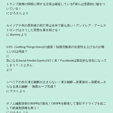
トランプ政権の関税に関する主張は破綻している⁉ 彼らは意図的に嘘をつ
いている！
に
ひろさん
より
ルイジアナ州の受刑者の死亡率は全米で最も高い！アンドレア・アームス
トロングはそうした実態を暴き続ける！
に
dummy
より
GTD（Getting Things Done)の盛衰！知識労働者の生産性を上げるのが難
しいのは何故？
に
気になるSocial-Media Giantsの行く末！Facebookは限定的な存在になって
しまう？ - とよきん
より
シベリアの永久凍土融解が止まらない！凍土融解→炭素放出→温暖化→さ
らなる凍土融解･･･無限ループ完成？
に
テスト
より
ゲノム編集技術(CRISPR)の進化！CRISPRを駆使して遺伝子ドライブを起こ
して絶滅危惧種を救う！
に
ひろさん
より