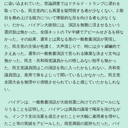
に追い込まれていた。世論調査ではドナルド・トランプに遅れを
取っている。民主党内にも再選を疑問視する者が少なくない。2 期
目を務め上げる能力について懐疑的な目を向ける者も少なくな
い。だから、バイデン大統領には、演説を無難に済ませるという
選択肢は無かった。全国ネットの TV 中継でアピールせざるを得な
かった。その結果、通常とは異なる形の一般教書演説が実現し
た。民主党の主張が色濃く、大声混じりで、時には少々威嚇的で
さえあった。通常の一般教書演説で見られる陳腐な決まり文句は
無かった。民主・共和両党議員からの惜しみない拍手も無かっ
た。民主党議員団はこの演説を気に入ったかもしれない。共和党
議員団は、座席で身をよじって聞いているしかなかった。民主党
全国大会を無理やり傍聴させられていると感じていたかもしれな
い。
バイデンは、一般教書演説が大統領選に向けてのアピールにな
りうることを証明した。バイデンは満員の議場で喝采を浴びなが
ら、インフラ支出法案を成立させたことや大幅に雇用者を増やし
たこと等の実績をアピールした。得意満面の面持ちだった。バイ