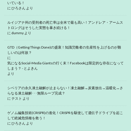
いている！
に
ひろさん
より
ルイジアナ州の受刑者の死亡率は全米で最も高い！アンドレア・アームス
トロングはそうした実態を暴き続ける！
に
dummy
より
GTD（Getting Things Done)の盛衰！知識労働者の生産性を上げるのが難
しいのは何故？
に
気になるSocial-Media Giantsの行く末！Facebookは限定的な存在になって
しまう？ - とよきん
より
シベリアの永久凍土融解が止まらない！凍土融解→炭素放出→温暖化→さ
らなる凍土融解･･･無限ループ完成？
に
テスト
より
ゲノム編集技術(CRISPR)の進化！CRISPRを駆使して遺伝子ドライブを起こ
して絶滅危惧種を救う！
に
ひろさん
より