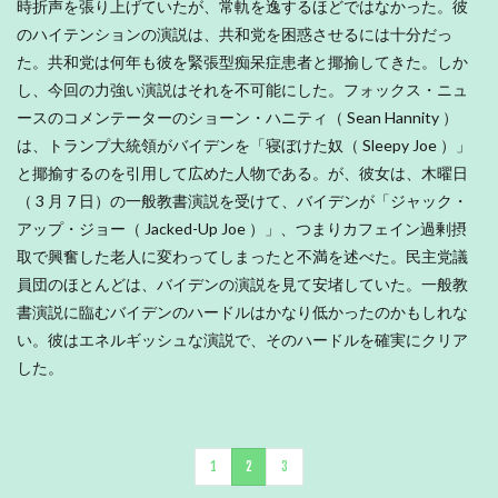
時折声を張り上げていたが、常軌を逸するほどではなかった。彼
のハイテンションの演説は、共和党を困惑させるには十分だっ
た。共和党は何年も彼を緊張型痴呆症患者と揶揄してきた。しか
し、今回の力強い演説はそれを不可能にした。フォックス・ニュ
ースのコメンテーターのショーン・ハニティ（ Sean Hannity ）
は、トランプ大統領がバイデンを「寝ぼけた奴（ Sleepy Joe ）」
と揶揄するのを引用して広めた人物である。が、彼女は、木曜日
（ 3 月 7 日）の一般教書演説を受けて、バイデンが「ジャック・
アップ・ジョー（ Jacked-Up Joe ）」、つまりカフェイン過剰摂
取で興奮した老人に変わってしまったと不満を述べた。民主党議
員団のほとんどは、バイデンの演説を見て安堵していた。一般教
書演説に臨むバイデンのハードルはかなり低かったのかもしれな
い。彼はエネルギッシュな演説で、そのハードルを確実にクリア
した。
1
2
3