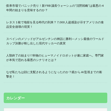
債券市場でパニック売り！新 FRB 議長ウォーシュの“沈黙戦略”は最悪の 4
年間の始まりを意味するのか？
レタス 1 枚で地獄を見る時代の到来？ 7,000 人超感染が示すアメリカの食
品安全崩壊の現実！
スペインのメソッドがアルゼンチンの神話に勝利―メッシ最後のワールド
カップ決勝が映し出した現代サッカーの真実
人類終了の始まり!?本物のヒューマノイドロボットが遂に家庭へ。専門家
が本気で恐れる最悪のシナリオとは？
なぜ私たちは顔に支配されるようになったのか？鏡から AI 監視までの衝
撃史！
カレンダー