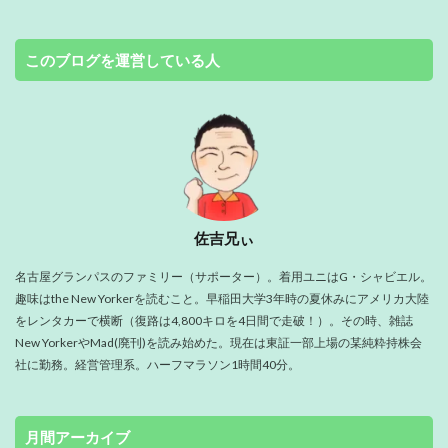
このブログを運営している人
佐吉兄ぃ
名古屋グランパスのファミリー（サポーター）。着用ユニはG・シャビエル。
趣味はthe New Yorkerを読むこと。早稲田大学3年時の夏休みにアメリカ大陸
をレンタカーで横断（復路は4,800キロを4日間で走破！）。その時、雑誌
New YorkerやMad(廃刊)を読み始めた。現在は東証一部上場の某純粋持株会
社に勤務。経営管理系。ハーフマラソン1時間40分。
月間アーカイブ