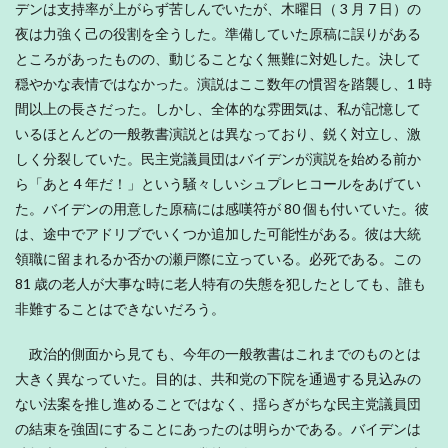
デンは支持率が上がらず苦しんでいたが、木曜日（ 3 月 7 日）の
夜は力強く己の役割を全うした。準備していた原稿に誤りがある
ところがあったものの、動じることなく無難に対処した。決して
穏やかな表情ではなかった。演説はここ数年の慣習を踏襲し、1 時
間以上の長さだった。しかし、全体的な雰囲気は、私が記憶して
いるほとんどの一般教書演説とは異なっており、鋭く対立し、激
しく分裂していた。民主党議員団はバイデンが演説を始める前か
ら「あと 4 年だ！」という騒々しいシュプレヒコールをあげてい
た。バイデンの用意した原稿には感嘆符が 80 個も付いていた。彼
は、途中でアドリブでいくつか追加した可能性がある。彼は大統
領職に留まれるか否かの瀬戸際に立っている。必死である。この
81 歳の老人が大事な時に老人特有の失態を犯したとしても、誰も
非難することはできないだろう。
政治的側面から見ても、今年の一般教書はこれまでのものとは
大きく異なっていた。目的は、共和党の下院を通過する見込みの
ない法案を推し進めることではなく、揺らぎがちな民主党議員団
の結束を強固にすることにあったのは明らかである。バイデンは