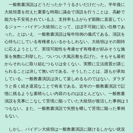
一般教書演説はどうだったか？うるさいだけだった。半年後に
大統領選を控えた重要な時期に議会で演説を行うことは、高齢で
能力を不安視されている上、支持率も上がらず困難に直面してい
るジョー・バイデン大統領にとって、ほぼ不可能に近い任務であ
った。とはいえ、一般教書演説は毎年恒例の儀式てある。演説を
心待ちにしている有権者もいるかもしれない。大統領はその期待
に応えようとして、実現可能性を考慮せず有権者が好みそうな施
策を無数に列挙した。ついつい大風呂敷を広げた。そもそも最初
からそれらに取り組むつもりは全くない。実際に立法措置が講じ
られることは決して無いのである。そうしたことは、誰もが承知
している。一般教書演説は決して楽しめるものではない。ダラダ
ラと長く続き退屈なことで有名である。近年の一般教書演説で記
憶に残るような素晴らしい内容のものはほとんどない。一般教書
演説を見事にこなして苦境に陥っていた大統領が復活した事例は 1
つもない。また、一般教書演説で失態を晒して苦境に陥った事例
もない。
しかし、バイデン大統領は一般教書演説に賭けるしかない状況