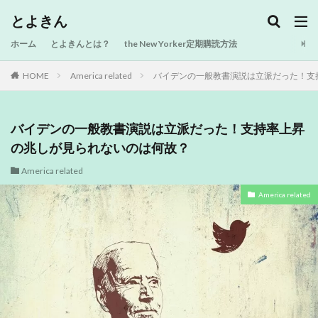
とよきん
ホーム
とよきんとは？
the New Yorker定期購読方法
HOME
America related
バイデンの一般教書演説は立派だった！支持
バイデンの一般教書演説は立派だった！支持率上昇
の兆しが見られないのは何故？
America related
America related