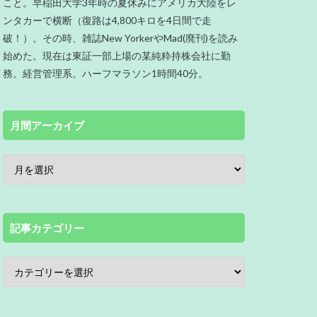
こと。早稲田大学3年時の夏休みにアメリカ大陸をレ
ンタカーで横断（復路は4,800キロを4日間で走
破！）。その時、雑誌New YorkerやMad(廃刊)を読み
始めた。現在は東証一部上場の某純粋持株会社に勤
務。経営管理系。ハーフマラソン1時間40分。
月間アーカイブ
記事カテゴリー