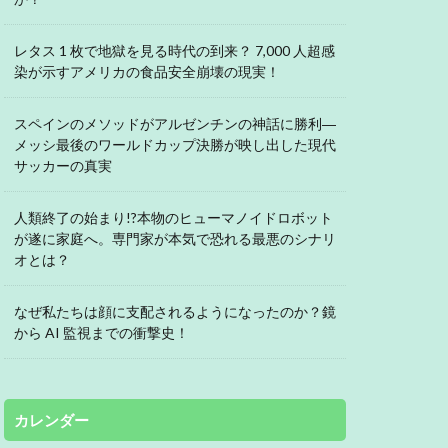
レタス 1 枚で地獄を見る時代の到来？ 7,000 人超感
染が示すアメリカの食品安全崩壊の現実！
スペインのメソッドがアルゼンチンの神話に勝利―
メッシ最後のワールドカップ決勝が映し出した現代
サッカーの真実
人類終了の始まり!?本物のヒューマノイドロボット
が遂に家庭へ。専門家が本気で恐れる最悪のシナリ
オとは？
なぜ私たちは顔に支配されるようになったのか？鏡
から AI 監視までの衝撃史！
カレンダー