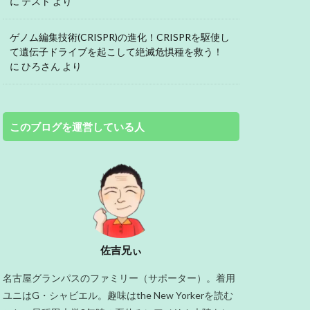
に
テスト
より
ゲノム編集技術(CRISPR)の進化！CRISPRを駆使し
て遺伝子ドライブを起こして絶滅危惧種を救う！
に
ひろさん
より
このブログを運営している人
佐吉兄ぃ
名古屋グランパスのファミリー（サポーター）。着用
ユニはG・シャビエル。趣味はthe New Yorkerを読む