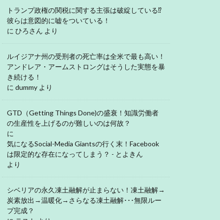
トランプ政権の関税に関する主張は破綻している⁉
彼らは意図的に嘘をついている！
に
ひろさん
より
ルイジアナ州の受刑者の死亡率は全米で最も高い！
アンドレア・アームストロングはそうした実態を暴
き続ける！
に
dummy
より
GTD（Getting Things Done)の盛衰！知識労働者
の生産性を上げるのが難しいのは何故？
に
気になるSocial-Media Giantsの行く末！Facebook
は限定的な存在になってしまう？ - とよきん
より
シベリアの永久凍土融解が止まらない！凍土融解→
炭素放出→温暖化→さらなる凍土融解･･･無限ルー
プ完成？