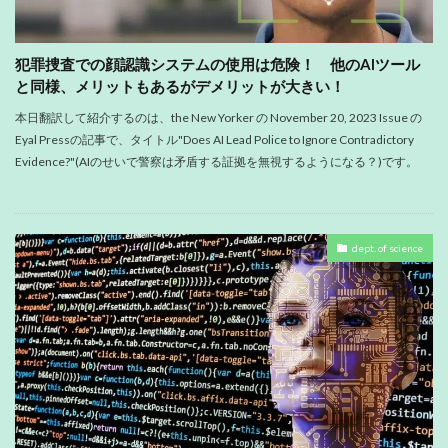
犯罪捜査での顔認識システムの使用は危険！ 他のAIツール
と同様、メリットもあるがデメリットが大きい！
本日翻訳して紹介するのは、the New Yorker の November 20, 2023 Issue の
Eyal Pressの記事で、タイトル"Does AI Lead Police to Ignore Contradictory
Evidence?"(AIのせいで警察は矛盾する証拠を無視するようになる？)です。
dept. of science