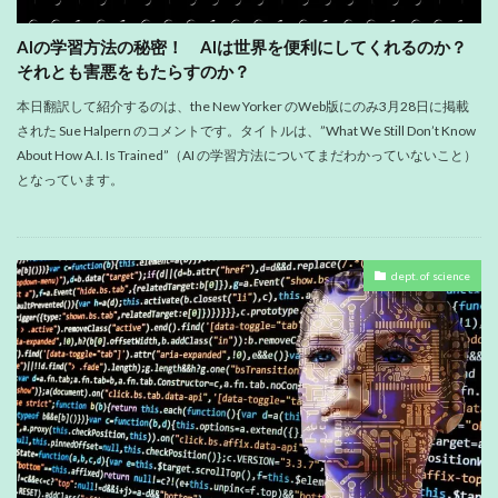
AIの学習方法の秘密！ AIは世界を便利にしてくれるのか？
それとも害悪をもたらすのか？
本日翻訳して紹介するのは、the New Yorker のWeb版にのみ3月28日に掲載
された Sue Halpern のコメントです。タイトルは、”What We Still Don’t Know
About How A.I. Is Trained”（AI の学習方法についてまだわかっていないこと）
となっています。
dept. of science