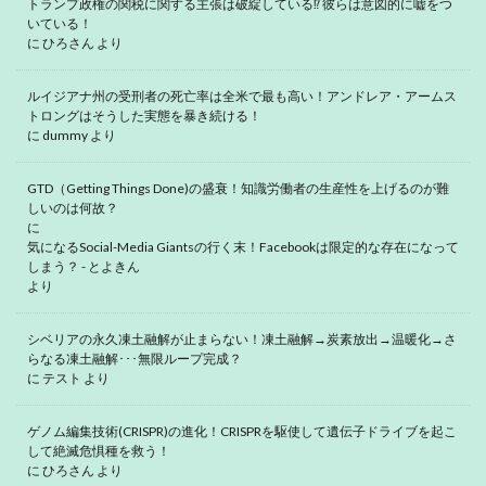
トランプ政権の関税に関する主張は破綻している⁉ 彼らは意図的に嘘をつ
いている！
に
ひろさん
より
ルイジアナ州の受刑者の死亡率は全米で最も高い！アンドレア・アームス
トロングはそうした実態を暴き続ける！
に
dummy
より
GTD（Getting Things Done)の盛衰！知識労働者の生産性を上げるのが難
しいのは何故？
に
気になるSocial-Media Giantsの行く末！Facebookは限定的な存在になって
しまう？ - とよきん
より
シベリアの永久凍土融解が止まらない！凍土融解→炭素放出→温暖化→さ
らなる凍土融解･･･無限ループ完成？
に
テスト
より
ゲノム編集技術(CRISPR)の進化！CRISPRを駆使して遺伝子ドライブを起こ
して絶滅危惧種を救う！
に
ひろさん
より