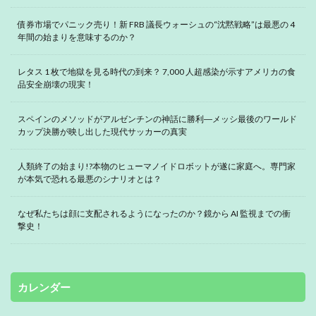
債券市場でパニック売り！新 FRB 議長ウォーシュの“沈黙戦略”は最悪の 4
年間の始まりを意味するのか？
レタス 1 枚で地獄を見る時代の到来？ 7,000 人超感染が示すアメリカの食
品安全崩壊の現実！
スペインのメソッドがアルゼンチンの神話に勝利―メッシ最後のワールド
カップ決勝が映し出した現代サッカーの真実
人類終了の始まり!?本物のヒューマノイドロボットが遂に家庭へ。専門家
が本気で恐れる最悪のシナリオとは？
なぜ私たちは顔に支配されるようになったのか？鏡から AI 監視までの衝
撃史！
カレンダー