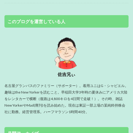
このブログを運営している人
佐吉兄ぃ
名古屋グランパスのファミリー（サポーター）。着用ユニはG・シャビエル。
趣味はthe New Yorkerを読むこと。早稲田大学3年時の夏休みにアメリカ大陸
をレンタカーで横断（復路は4,800キロを4日間で走破！）。その時、雑誌
New YorkerやMad(廃刊)を読み始めた。現在は東証一部上場の某純粋持株会
社に勤務。経営管理系。ハーフマラソン1時間40分。