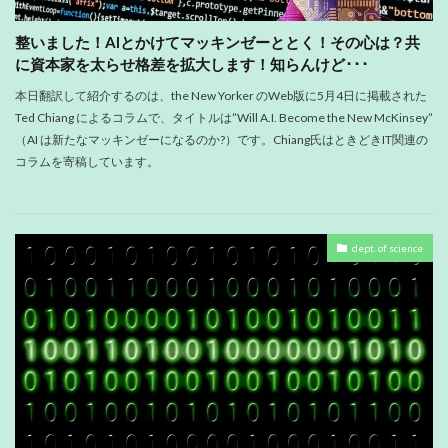
整いました！AIとかけてマッキンゼーととく！その心は？共
に資本家を太らせ格差を拡大します！知らんけど･･･
本日翻訳して紹介するのは、the New Yorker のWeb版に5月4日に掲載された
Ted Chiang によるコラムで、タイトルは”Will A.I. Become the New McKinsey”
（AI は新たなマッキンゼーになるのか?）です。Chiang氏はときどきIT関連の
コラムを寄稿しています。
dept. of science