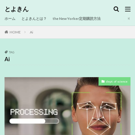
とよきん
ホーム
とよきんとは？
the New Yorker定期購読方法
HOME
Ai
TAG
Ai
dept. of science