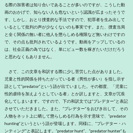
る際の加害者は知り合いであることが多いのですが、こうした動
画のおかげで、知らない人も危ないという認識が広まったそうで
す。しかし、おとり捜査的な手法ですので、犯罪者を生み出して
いるとして批判の声が少なくないのも事実です。また、捜査当局
と全く関係の無い者に他人を懲らしめる権限など無いわけですの
で、その点も批判されているようです。動画をアップしているの
は、社会正義の為ではなく、単にビュー数を稼ぎたいだけだろう
と思わなくもありません。
さて、この文章を和訳する際に少し苦労した点がありました。
児童と性的関係を持ちたがっている者（男性が多い）を指し示す
語として”predator”という語が出ていました。その都度、「児童に
性的虐待を加えようとしている者」とか訳しますと、文章が冗長
化してしまいます。ですので、下の和訳文では”プレデター”と表記
させていただきました。また、”プレデター”をおびき出して、その
人物をネット上に晒して懲らしめる行為を示す意味で、”predator
hunting”というという語が登場します。同様に、”プレデター・ハ
ンティング”と表記します。”predator hunt”、”predator hunter”も