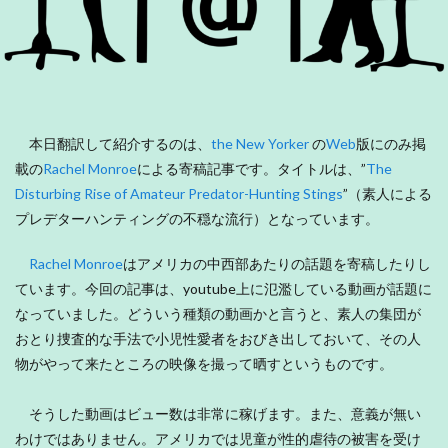
本日翻訳して紹介するのは、
the New Yorker
の
Web
版にのみ掲
載の
Rachel Monroe
による寄稿記事です。タイトルは、”
The
Disturbing Rise of Amateur Predator-Hunting Stings
”（素人による
プレデターハンティングの不穏な流行）となっています。
Rachel Monroe
はアメリカの中西部あたりの話題を寄稿したりし
ています。今回の記事は、youtube上に氾濫している動画が話題に
なっていました。どういう種類の動画かと言うと、素人の集団が
おとり捜査的な手法で小児性愛者をおびき出しておいて、その人
物がやって来たところの映像を撮って晒すというものです。
そうした動画はビュー数は非常に稼げます。また、意義が無い
わけではありません。アメリカでは児童が性的虐待の被害を受け