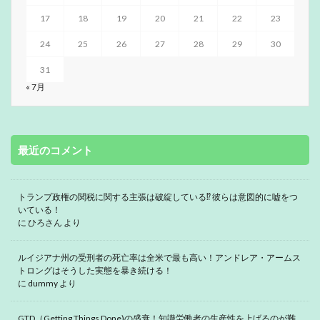
17
18
19
20
21
22
23
24
25
26
27
28
29
30
31
« 7月
最近のコメント
トランプ政権の関税に関する主張は破綻している⁉ 彼らは意図的に嘘をつ
いている！
に
ひろさん
より
ルイジアナ州の受刑者の死亡率は全米で最も高い！アンドレア・アームス
トロングはそうした実態を暴き続ける！
に
dummy
より
GTD（Getting Things Done)の盛衰！知識労働者の生産性を上げるのが難