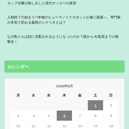
カップ決勝が映し出した現代サッカーの真実
人類終了の始まり!?本物のヒューマノイドロボットが遂に家庭へ。専門家
が本気で恐れる最悪のシナリオとは？
なぜ私たちは顔に支配されるようになったのか？鏡から AI 監視までの衝
撃史！
カレンダー
2026年8月
月
火
水
木
金
土
日
1
2
3
4
5
6
7
8
9
10
11
12
13
14
15
16