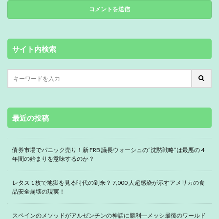
サイト内検索
最近の投稿
債券市場でパニック売り！新 FRB 議長ウォーシュの“沈黙戦略”は最悪の 4
年間の始まりを意味するのか？
レタス 1 枚で地獄を見る時代の到来？ 7,000 人超感染が示すアメリカの食
品安全崩壊の現実！
スペインのメソッドがアルゼンチンの神話に勝利―メッシ最後のワールド