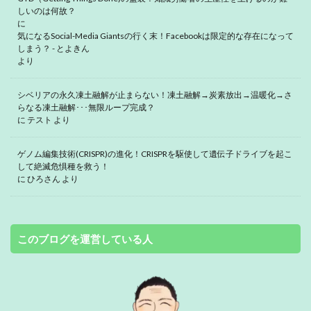
しいのは何故？
に
気になるSocial-Media Giantsの行く末！Facebookは限定的な存在になって
しまう？ - とよきん
より
シベリアの永久凍土融解が止まらない！凍土融解→炭素放出→温暖化→さ
らなる凍土融解･･･無限ループ完成？
に
テスト
より
ゲノム編集技術(CRISPR)の進化！CRISPRを駆使して遺伝子ドライブを起こ
して絶滅危惧種を救う！
に
ひろさん
より
このブログを運営している人