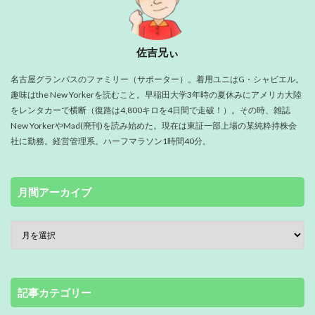
佐吉兄ぃ
名古屋グランパスのファミリー（サポーター）。着用ユニはG・シャビエル。
趣味はthe New Yorkerを読むこと。早稲田大学3年時の夏休みにアメリカ大陸
をレンタカーで横断（復路は4,800キロを4日間で走破！）。その時、雑誌
New YorkerやMad(廃刊)を読み始めた。現在は東証一部上場の某純粋持株会
社に勤務。経営管理系。ハーフマラソン1時間40分。
月間アーカイブ
記事カテゴリー