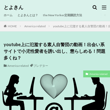
とよきん
ホーム
とよきんとは？
the New Yorker定期購読方法
HOME
America related
youtube上に氾濫する素人自警団の動
youtube上に氾濫する素人自警団の動画！出会い系
サイトで小児性愛者を誘い出し、懲らしめる！問題
多くね？
America related
プレデター
America related