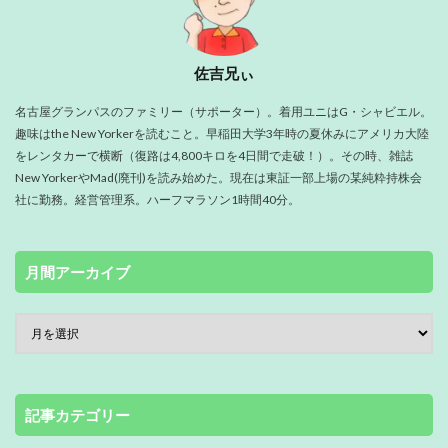
佐吉兄ぃ
名古屋グランパスのファミリー（サポーター）。着用ユニはG・シャビエル。
趣味はthe New Yorkerを読むこと。早稲田大学3年時の夏休みにアメリカ大陸
をレンタカーで横断（復路は4,800キロを4日間で走破！）。その時、雑誌
New YorkerやMad(廃刊)を読み始めた。現在は東証一部上場の某純粋持株会
社に勤務。経営管理系。ハーフマラソン1時間40分。
月間アーカイブ
記事カテゴリー