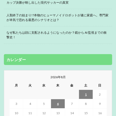
カップ決勝が映し出した現代サッカーの真実
人類終了の始まり!?本物のヒューマノイドロボットが遂に家庭へ。専門家
が本気で恐れる最悪のシナリオとは？
なぜ私たちは顔に支配されるようになったのか？鏡から AI 監視までの衝
撃史！
カレンダー
2026年8月
月
火
水
木
金
土
日
1
2
3
4
5
6
7
8
9
10
11
12
13
14
15
16