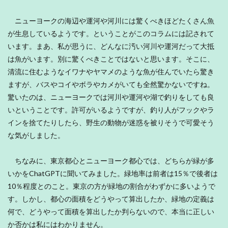
ニューヨークの海辺や運河や河川には驚くべきほどたくさん魚
が生息しているようです。ということがこのコラムには記されて
います。まあ、私が思うに、どんなに汚い河川や運河だって大抵
は魚がいます。別に驚くべきことではないと思います。そこに、
清流に住むようなイワナやヤマメのような魚が住んでいたら驚き
ますが、バスやコイやボラやカメがいても全然驚かないですね。
驚いたのは、ニューヨークでは河川や運河や湖で釣りをしても良
いということです。許可がいるようですが、釣り人がフックやラ
インを捨てたりしたら、野生の動物が迷惑を被りそうで可愛そう
な気がしました。
ちなみに、東京都心とニューヨーク都心では、どちらが緑が多
いかをChatGPTに聞いてみました。緑地率は前者は15％で後者は
10％程度とのこと。東京の方が緑地の割合がわずかに多いようで
す。しかし、都心の面積をどうやって算出したか、緑地の定義は
何で、どうやって面積を算出したか判らないので、本当に正しい
か否かは私にはわかりません。