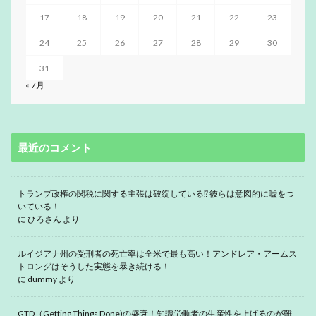
17
18
19
20
21
22
23
24
25
26
27
28
29
30
31
« 7月
最近のコメント
トランプ政権の関税に関する主張は破綻している⁉ 彼らは意図的に嘘をつ
いている！
に
ひろさん
より
ルイジアナ州の受刑者の死亡率は全米で最も高い！アンドレア・アームス
トロングはそうした実態を暴き続ける！
に
dummy
より
GTD（Getting Things Done)の盛衰！知識労働者の生産性を上げるのが難