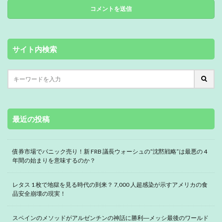
サイト内検索
最近の投稿
債券市場でパニック売り！新 FRB 議長ウォーシュの“沈黙戦略”は最悪の 4
年間の始まりを意味するのか？
レタス 1 枚で地獄を見る時代の到来？ 7,000 人超感染が示すアメリカの食
品安全崩壊の現実！
スペインのメソッドがアルゼンチンの神話に勝利―メッシ最後のワールド