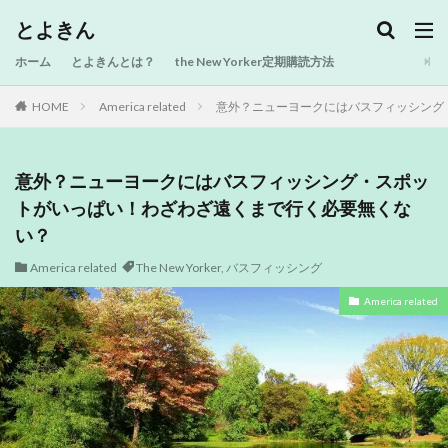
とよきん
ホーム
とよきんとは？
the New Yorker定期購読方法
HOME
America related
意外？ニューヨークにはバスフィッシング
意外？ニューヨークにはバスフィッシング・スポッ
トがいっぱい！わざわざ遠くまで行く必要無くな
い？
America related
The New Yorker
,
バスフィッシング
America related