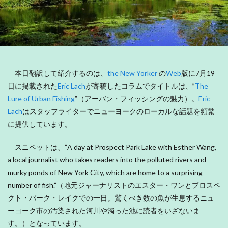
本日翻訳して紹介するのは、
the New Yorker
の
Web
版に7月19
日に掲載された
Eric Lach
が寄稿したコラムでタイトルは、”
The
Lure of Urban Fishing
”（アーバン・フィッシングの魅力）。
Eric
Lach
はスタッフライターでニューヨークのローカルな話題を頻繁
に提供しています。
スニペットは、”A day at Prospect Park Lake with Esther Wang,
a local journalist who takes readers into the polluted rivers and
murky ponds of New York City, which are home to a surprising
number of fish.”（地元ジャーナリストのエスター・ワンとプロスペ
クト・パーク・レイクでの一日。驚くべき数の魚が生息するニュ
ーヨーク市の汚染された河川や濁った池に読者をいざないま
す。）となっています。