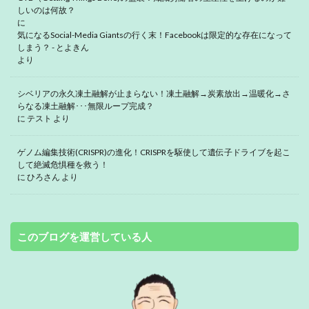
しいのは何故？
に
気になるSocial-Media Giantsの行く末！Facebookは限定的な存在になって
しまう？ - とよきん
より
シベリアの永久凍土融解が止まらない！凍土融解→炭素放出→温暖化→さ
らなる凍土融解･･･無限ループ完成？
に
テスト
より
ゲノム編集技術(CRISPR)の進化！CRISPRを駆使して遺伝子ドライブを起こ
して絶滅危惧種を救う！
に
ひろさん
より
このブログを運営している人