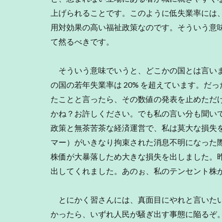
上げられることです。このように低失業率には
用対効果の高い福祉政策なのです。そういう意
て然るべきです。
そういう意味でいうと、どこかの国とは言いま
の国の若年失業率は 20% を超えています。
たことと言ったら、その数値の発表を止めただ
かね？お許しください。でも私の言い分も聞い
政策と無茶苦茶な経済運営で、私は莫大な損失
マー）がいきなり拘束された消息不明になった際
株価が大暴落しため大きな損失を出しました。
出してくれました。あのぉ、私のテンセント株が
とにかく習さんには、真面目にやれと言いたい
かったら、いずれ人民が騒ぎ出す事態に陥るぞ