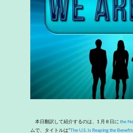
本日翻訳して紹介するのは、1 月 8 日に
the N
ムで、タイトルは”
The U.S. Is Reaping the Benef