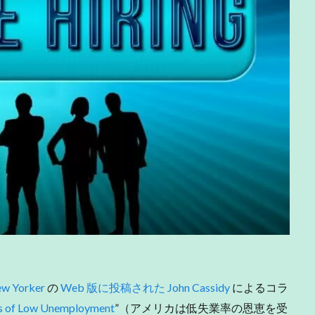
ew Yorker
の
Web
版に投稿された John Cassidy
によるコラ
its of Low Unemployment
”（アメリカは低失業率の恩恵を受