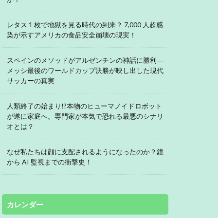
レタス 1 枚で地獄を見る時代の到来？ 7,000 人超感
染が示すアメリカの食品安全崩壊の現実！
スペインのメソッドがアルゼンチンの神話に勝利―
メッシ最後のワールドカップ決勝が映し出した現代
サッカーの真実
人類終了の始まり!?本物のヒューマノイドロボット
が遂に家庭へ。専門家が本気で恐れる最悪のシナリ
オとは？
なぜ私たちは顔に支配されるようになったのか？鏡
から AI 監視までの衝撃史！
カレンダー