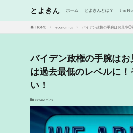
とよきん
ホーム
とよきんとは？
the 
HOME
economics
バイデン政権の手腕はお見事
バイデン政権の手腕はお見
は過去最低のレベルに！
い！
economics