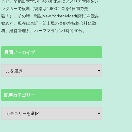
こと。早稲田大学3年時の夏休みにアメリカ大陸をレ
ンタカーで横断（復路は4,800キロを4日間で走
破！）。その時、雑誌New YorkerやMad(廃刊)を読み
始めた。現在は東証一部上場の某純粋持株会社に勤
務。経営管理系。ハーフマラソン1時間40分。
月間アーカイブ
記事カテゴリー