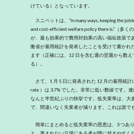
けている）となっています。
スニペットは、”In many ways, keeping the jobless rat
and cost-efficient welfare policy 
が、最も効果的で費用対効果の高い福祉政策である
働省が雇用統計を発表したことを受けて書かれ
ます（正確には、12 日を含む週の翌週から数え
る）。
さて、1 月 5 日に発表された 12 月の雇用統計によれば
rate ）は 3.7% でした。非常に低い数値です
なんと半世紀ぶりの快挙です。低失業率は、大
で、間違いなく失業者が減ります。これは誰で
簡単にまとめると低失業率の恩恵は、3 つあ
と、恵まれない立場にある者が職に就きやすく