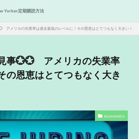
New Yorker定期購読方法
💮 アメリカの失業率は過去最低のレベルに！その恩恵はとてつもなく大きい！
事💮💮 アメリカの失業率
その恩恵はとてつもなく大き
economics