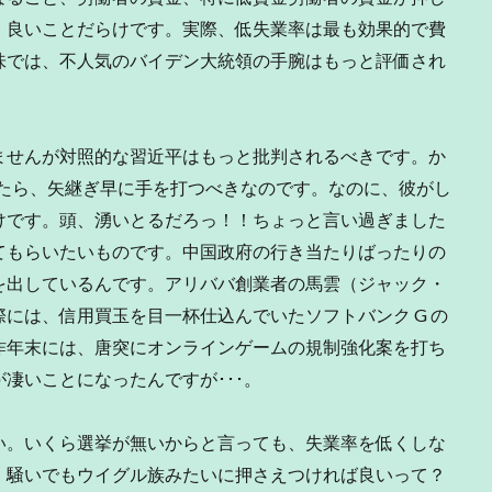
、良いことだらけです。実際、低失業率は最も効果的で費
味では、不人気のバイデン大統領の手腕はもっと評価され
せんが対照的な習近平はもっと批判されるべきです。か
だったら、矢継ぎ早に手を打つべきなのです。なのに、彼がし
けです。頭、湧いとるだろっ！！ちょっと言い過ぎました
てもらいたいものです。中国政府の行き当たりばったりの
を出しているんです。アリババ創業者の馬雲（ジャック・
には、信用買玉を目一杯仕込んでいたソフトバンク G の
昨年末には、唐突にオンラインゲームの規制強化案を打ち
凄いことになったんですが･･･。
。いくら選挙が無いからと言っても、失業率を低くしな
。騒いでもウイグル族みたいに押さえつければ良いって？