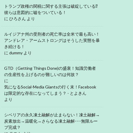
トランプ政権の関税に関する主張は破綻している⁉
彼らは意図的に嘘をついている！
に
ひろさん
より
ルイジアナ州の受刑者の死亡率は全米で最も高い！
アンドレア・アームストロングはそうした実態を暴
き続ける！
に
dummy
より
GTD（Getting Things Done)の盛衰！知識労働者
の生産性を上げるのが難しいのは何故？
に
気になるSocial-Media Giantsの行く末！Facebook
は限定的な存在になってしまう？ - とよきん
より
シベリアの永久凍土融解が止まらない！凍土融解→
炭素放出→温暖化→さらなる凍土融解･･･無限ルー
プ完成？