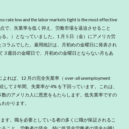
e low and the labor markets tight is the most effective
there is.”（多くの点で、失業率を低く抑え、労働市場を逼迫させること
。）となっていました。1 月 5 日（金）にアメリカ労
たコラムでした。雇用統計は、月初めの金曜日に発表され
て 3 週目の金曜日で、月初めの金曜日とならない月もあ
、12 月の完全失業率（ over-all unemployment
。連続して 2 年間、失業率が 4% を下回っています。これは、
多数のアメリカ人に恩恵をもたらします。低失業率ですの
もわかります。
ります。職を必要としている者の多くに職が保証されるこ
なること、労働者の賃金、特に低賃金労働者の賃金が押し