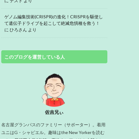
に
テスト
より
ゲノム編集技術(CRISPR)の進化！CRISPRを駆使し
て遺伝子ドライブを起こして絶滅危惧種を救う！
に
ひろさん
より
このブログを運営している人
佐吉兄ぃ
名古屋グランパスのファミリー（サポーター）。着用
ユニはG・シャビエル。趣味はthe New Yorkerを読む