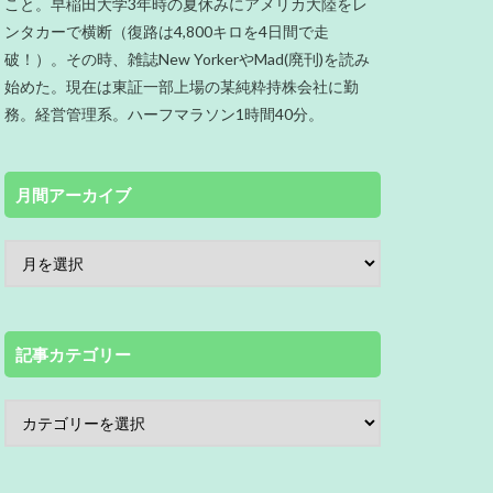
こと。早稲田大学3年時の夏休みにアメリカ大陸をレ
ンタカーで横断（復路は4,800キロを4日間で走
破！）。その時、雑誌New YorkerやMad(廃刊)を読み
始めた。現在は東証一部上場の某純粋持株会社に勤
務。経営管理系。ハーフマラソン1時間40分。
月間アーカイブ
記事カテゴリー