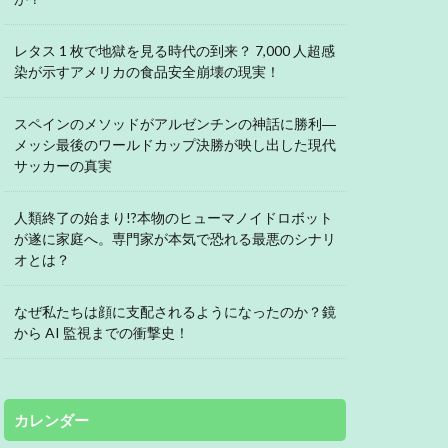
レタス 1 枚で地獄を見る時代の到来？ 7,000 人超感
染が示すアメリカの食品安全崩壊の現実！
スペインのメソッドがアルゼンチンの神話に勝利―
メッシ最後のワールドカップ決勝が映し出した現代
サッカーの真実
人類終了の始まり!?本物のヒューマノイドロボット
が遂に家庭へ。専門家が本気で恐れる最悪のシナリ
オとは？
なぜ私たちは顔に支配されるようになったのか？鏡
から AI 監視までの衝撃史！
カレンダー