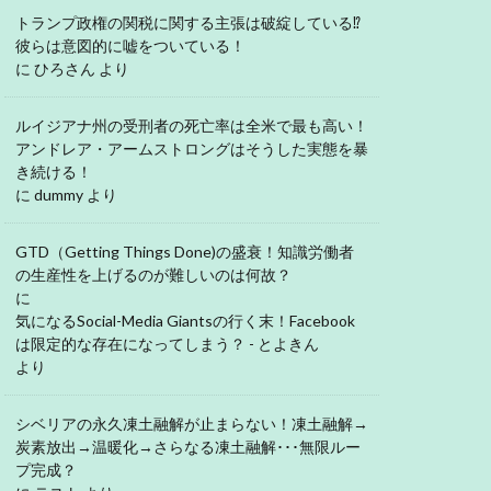
トランプ政権の関税に関する主張は破綻している⁉
彼らは意図的に嘘をついている！
に
ひろさん
より
ルイジアナ州の受刑者の死亡率は全米で最も高い！
アンドレア・アームストロングはそうした実態を暴
き続ける！
に
dummy
より
GTD（Getting Things Done)の盛衰！知識労働者
の生産性を上げるのが難しいのは何故？
に
気になるSocial-Media Giantsの行く末！Facebook
は限定的な存在になってしまう？ - とよきん
より
シベリアの永久凍土融解が止まらない！凍土融解→
炭素放出→温暖化→さらなる凍土融解･･･無限ルー
プ完成？