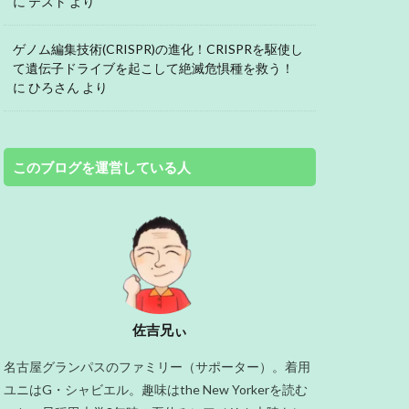
に
テスト
より
ゲノム編集技術(CRISPR)の進化！CRISPRを駆使し
て遺伝子ドライブを起こして絶滅危惧種を救う！
に
ひろさん
より
このブログを運営している人
佐吉兄ぃ
名古屋グランパスのファミリー（サポーター）。着用
ユニはG・シャビエル。趣味はthe New Yorkerを読む