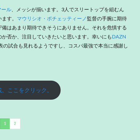
マール
、メッシが揃います。3人でスリートップを組むん
います。
マウリシオ・ポチェッティーノ
監督の手腕に期待
守備はあまり期待できそうにありません。それを危惧する
のか否か、注目していきたいと思います。幸いにも
DAZN
表の試合も見れるようですし、コスパ最強で本当に感謝し
載。ここをクリック。
1
2