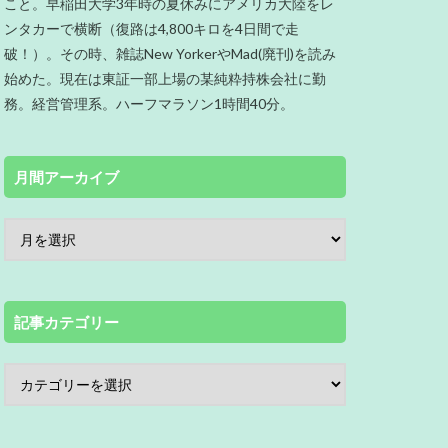
こと。早稲田大学3年時の夏休みにアメリカ大陸をレ
ンタカーで横断（復路は4,800キロを4日間で走
破！）。その時、雑誌New YorkerやMad(廃刊)を読み
始めた。現在は東証一部上場の某純粋持株会社に勤
務。経営管理系。ハーフマラソン1時間40分。
月間アーカイブ
記事カテゴリー