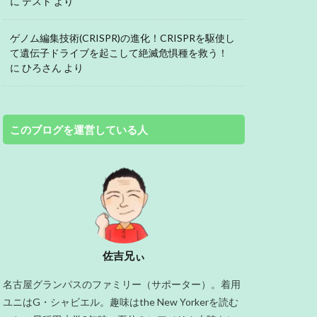
に
テスト
より
ゲノム編集技術(CRISPR)の進化！CRISPRを駆使し
て遺伝子ドライブを起こして絶滅危惧種を救う！
に
ひろさん
より
このブログを運営している人
佐吉兄ぃ
名古屋グランパスのファミリー（サポーター）。着用
ユニはG・シャビエル。趣味はthe New Yorkerを読む