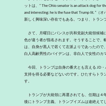
ットは、” The Ohio senator is an attack dog for the 
and interesting: he is the fuse tha
新しく興味深い存在でもある。つまり、トラン
さて、月曜日にバンスが共和党副大統領候補に
色が違う者が指名されます。そうすることで、
は、自身が黒人で若くて左派よりであったので
白人高齢男性のバイデンは、非白人で女性のカ
今回、トランプは自身の番犬とも言える JD
支持を得る必要などないのです。ひたすらトラ
す。
トランプが大統領に再選されても、任期は 4 年
後にトランプ主義、トランプイズムは途絶えて