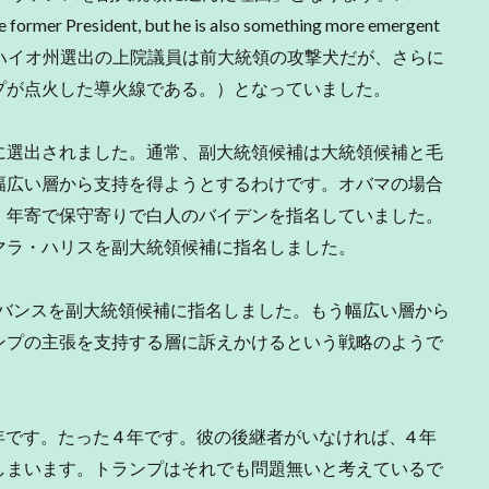
former President, but he is also something more emergent
t Trump lit. “（オハイオ州選出の上院議員は前大統領の攻撃犬だが、さらに
プが点火した導火線である。）となっていました。
選出されました。通常、副大統領候補は大統領候補と毛
幅広い層から支持を得ようとするわけです。オバマの場合
、年寄で保守寄りで白人のバイデンを指名していました。
マラ・ハリスを副大統領候補に指名しました。
・バンスを副大統領候補に指名しました。もう幅広い層から
ンプの主張を支持する層に訴えかけるという戦略のようで
です。たった 4 年です。彼の後継者がいなければ、4 年
しまいます。トランプはそれでも問題無いと考えているで