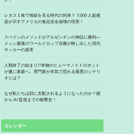
レタス 1 枚で地獄を見る時代の到来？ 7,000 人超感
染が示すアメリカの食品安全崩壊の現実！
スペインのメソッドがアルゼンチンの神話に勝利―
メッシ最後のワールドカップ決勝が映し出した現代
サッカーの真実
人類終了の始まり!?本物のヒューマノイドロボット
が遂に家庭へ。専門家が本気で恐れる最悪のシナリ
オとは？
なぜ私たちは顔に支配されるようになったのか？鏡
から AI 監視までの衝撃史！
カレンダー