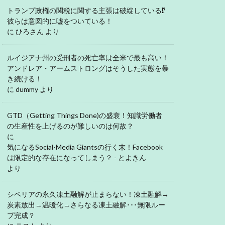
トランプ政権の関税に関する主張は破綻している⁉
彼らは意図的に嘘をついている！
に
ひろさん
より
ルイジアナ州の受刑者の死亡率は全米で最も高い！
アンドレア・アームストロングはそうした実態を暴
き続ける！
に
dummy
より
GTD（Getting Things Done)の盛衰！知識労働者
の生産性を上げるのが難しいのは何故？
に
気になるSocial-Media Giantsの行く末！Facebook
は限定的な存在になってしまう？ - とよきん
より
シベリアの永久凍土融解が止まらない！凍土融解→
炭素放出→温暖化→さらなる凍土融解･･･無限ルー
プ完成？