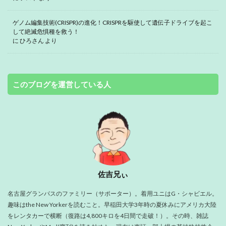
ゲノム編集技術(CRISPR)の進化！CRISPRを駆使して遺伝子ドライブを起こ
して絶滅危惧種を救う！
に
ひろさん
より
このブログを運営している人
佐吉兄ぃ
名古屋グランパスのファミリー（サポーター）。着用ユニはG・シャビエル。
趣味はthe New Yorkerを読むこと。早稲田大学3年時の夏休みにアメリカ大陸
をレンタカーで横断（復路は4,800キロを4日間で走破！）。その時、雑誌