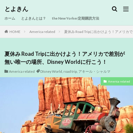
とよきん
ホーム
とよきんとは？
the New Yorker定期購読方法
HOME
America related
夏休み Road Tripに出かけよう！アメリカ
夏休み Road Tripに出かけよう！アメリカで差別が
無い唯一の場所、Disney Worldに行こう！
America related
DIsney World
,
road trip
,
アキール・シャルマ
America related