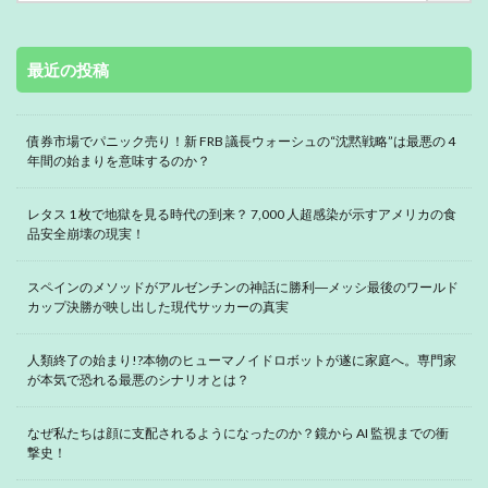
最近の投稿
債券市場でパニック売り！新 FRB 議長ウォーシュの“沈黙戦略”は最悪の 4
年間の始まりを意味するのか？
レタス 1 枚で地獄を見る時代の到来？ 7,000 人超感染が示すアメリカの食
品安全崩壊の現実！
スペインのメソッドがアルゼンチンの神話に勝利―メッシ最後のワールド
カップ決勝が映し出した現代サッカーの真実
人類終了の始まり!?本物のヒューマノイドロボットが遂に家庭へ。専門家
が本気で恐れる最悪のシナリオとは？
なぜ私たちは顔に支配されるようになったのか？鏡から AI 監視までの衝
撃史！