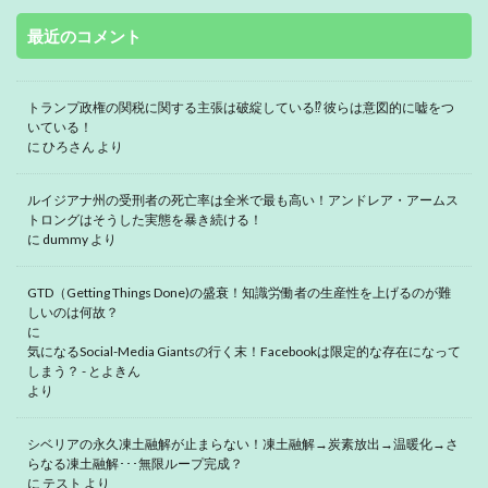
最近のコメント
トランプ政権の関税に関する主張は破綻している⁉ 彼らは意図的に嘘をつ
いている！
に
ひろさん
より
ルイジアナ州の受刑者の死亡率は全米で最も高い！アンドレア・アームス
トロングはそうした実態を暴き続ける！
に
dummy
より
GTD（Getting Things Done)の盛衰！知識労働者の生産性を上げるのが難
しいのは何故？
に
気になるSocial-Media Giantsの行く末！Facebookは限定的な存在になって
しまう？ - とよきん
より
シベリアの永久凍土融解が止まらない！凍土融解→炭素放出→温暖化→さ
らなる凍土融解･･･無限ループ完成？
に
テスト
より